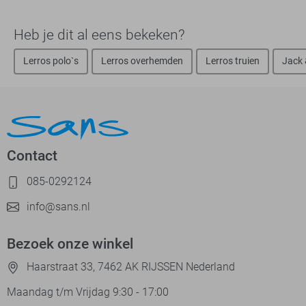
Heb je dit al eens bekeken?
Lerros polo`s
Lerros overhemden
Lerros truien
Jack 
Contact
085-0292124
info@sans.nl
Bezoek onze winkel
Haarstraat 33, 7462 AK RIJSSEN Nederland
Maandag t/m Vrijdag 9:30 - 17:00