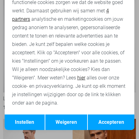
functionele cookies zorgen we dat de website goed
werkt. Daarnaast gebruiken wij samen met
4
Analytische cookies
partners
analytische en marketingcookies om jouw
Marketing cookies
gedrag anoniem te analyseren, gepersonaliseerde
content te tonen en relevante advertenties aan te
bieden. Je kunt zelf bepalen welke cookies je
accepteert. Klik op "Accepteren" voor alle cookies, of
kies "Instellingen" om je voorkeuren aan te passen.
Wil je alleen noodzakelijke cookies? Kies dan
"Weigeren". Meer weten? Lees
hier
alles over onze
-50%
-50%
cookie- en privacyverklaring. Je kunt op elk moment
je instellingen wijzigigen door op de link te klikken
Lerros T-shirt
Lerros T-shirt
onder aan de pagina.
18,00
35,99
15,00
29,99
Opslaan
Terug
Instellen
Weigeren
Accepteren