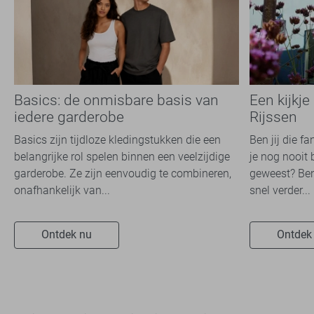
Basics: de onmisbare basis van
Een kijkje
iedere garderobe
Rijssen
Basics zijn tijdloze kledingstukken die een
Ben jij die f
belangrijke rol spelen binnen een veelzijdige
je nog nooit 
garderobe. Ze zijn eenvoudig te combineren,
geweest? Ben
onafhankelijk van...
snel verder...
Ontdek nu
Ontdek