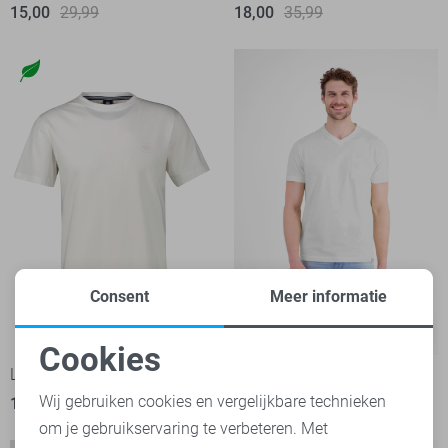
15,00
29,99
18,00
35,99
Consent
Meer informatie
-50%
-50%
Cookies
Lerros T-shirt
Lerros T-shirt
Noodzakelijke cookies
Wij gebruiken cookies en vergelijkbare technieken
18,00
35,99
18,00
35,99
om je gebruikservaring te verbeteren. Met
Personalisatie cookies