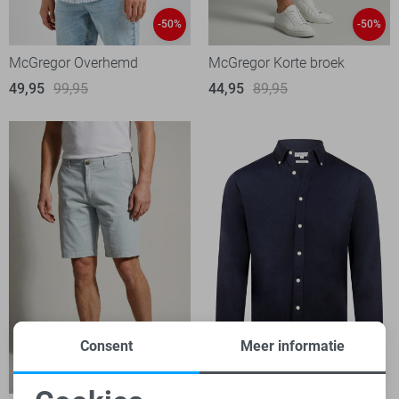
-50%
-50%
McGregor Overhemd
McGregor Korte broek
49,95
99,95
44,95
89,95
Consent
Meer informatie
-50%
-50%