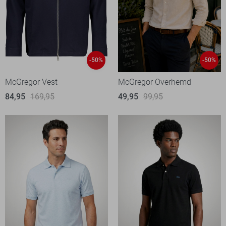
-50%
-50%
McGregor Vest
McGregor Overhemd
84,95
169,95
49,95
99,95