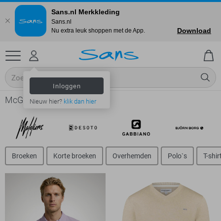
Sans.nl Merkkleding
Sans.nl
Download
Nu extra leuk shoppen met de App.
Inloggen
McGregor online shop
Nieuw hier?
klik dan hier
Broeken
Korte broeken
Overhemden
Polo`s
T-shir