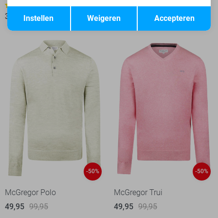
1
1
Opslaan
Terug
39,95
79,95
44,95
89,95
Instellen
Weigeren
Accepteren
-50%
-50%
McGregor Polo
McGregor Trui
49,95
99,95
49,95
99,95