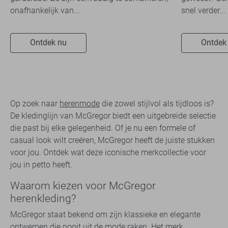
onafhankelijk van...
snel verder...
Ontdek nu
Ontdek
Op zoek naar
herenmode
die zowel stijlvol als tijdloos is?
De kledinglijn van McGregor biedt een uitgebreide selectie
die past bij elke gelegenheid. Of je nu een formele of
casual look wilt creëren, McGregor heeft de juiste stukken
voor jou. Ontdek wat deze iconische merkcollectie voor
jou in petto heeft.
Waarom kiezen voor McGregor
herenkleding?
McGregor staat bekend om zijn klassieke en elegante
ontwerpen die nooit uit de mode raken. Het merk