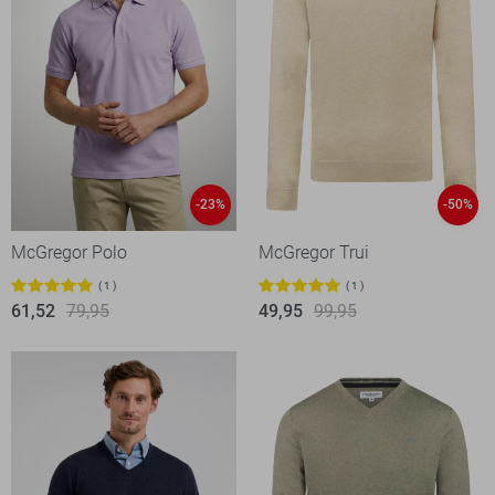
-23%
-50%
McGregor Polo
McGregor Trui
1
1
61,52
79,95
49,95
99,95