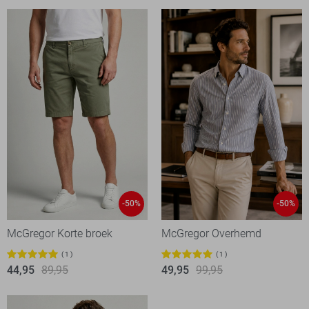
-50%
-50%
McGregor Korte broek
McGregor Overhemd
1
1
44,95
89,95
49,95
99,95