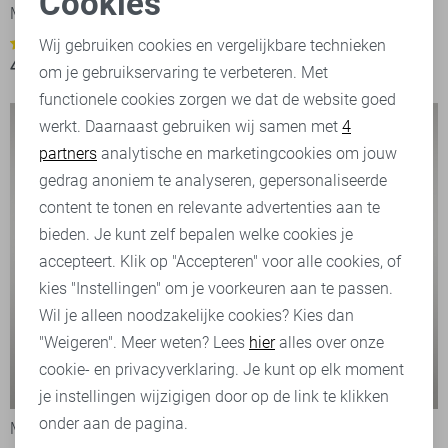
Cookies
McGregor Korte broek
McGregor Overhemd
Noodzakelijke cookies
49,95
99,95
Wij gebruiken cookies en vergelijkbare technieken
1
44,95
89,95
om je gebruikservaring te verbeteren. Met
Personalisatie cookies
functionele cookies zorgen we dat de website goed
werkt. Daarnaast gebruiken wij samen met
4
Analytische cookies
partners
analytische en marketingcookies om jouw
Marketing cookies
gedrag anoniem te analyseren, gepersonaliseerde
content te tonen en relevante advertenties aan te
bieden. Je kunt zelf bepalen welke cookies je
accepteert. Klik op "Accepteren" voor alle cookies, of
kies "Instellingen" om je voorkeuren aan te passen.
Wil je alleen noodzakelijke cookies? Kies dan
"Weigeren". Meer weten? Lees
hier
alles over onze
cookie- en privacyverklaring. Je kunt op elk moment
-50%
-50%
je instellingen wijzigigen door op de link te klikken
onder aan de pagina.
McGregor Polo
McGregor Polo