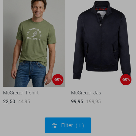
-50%
-50%
McGregor T-shirt
McGregor Jas
22,50
44,95
99,95
199,95
Filter
1