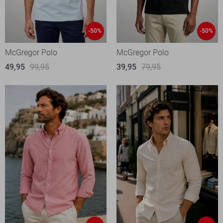
-50%
-50%
McGregor Polo
McGregor Polo
49,95
99,95
39,95
79,95