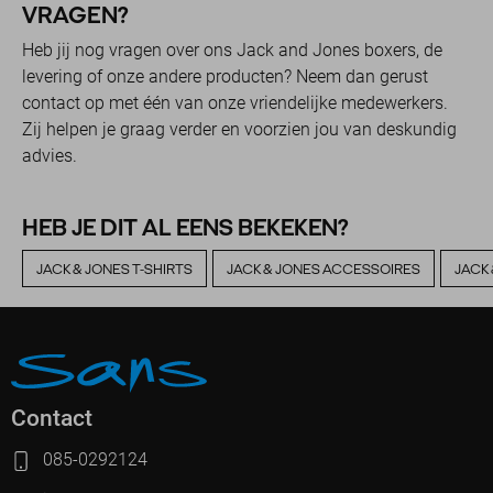
VRAGEN?
Heb jij nog vragen over ons Jack and Jones boxers, de
levering of onze andere producten? Neem dan gerust
contact op met één van onze vriendelijke medewerkers.
Zij helpen je graag verder en voorzien jou van deskundig
advies.
HEB JE DIT AL EENS BEKEKEN?
JACK & JONES T-SHIRTS
JACK & JONES ACCESSOIRES
JACK
Contact
085-0292124