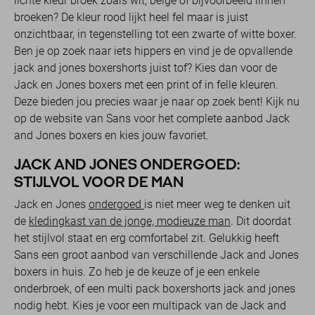
lichte kleur broek zoals wit, beige of bijvoorbeeld linnen
broeken? De kleur rood lijkt heel fel maar is juist
onzichtbaar, in tegenstelling tot een zwarte of witte boxer.
Ben je op zoek naar iets hippers en vind je de opvallende
jack and jones boxershorts juist tof? Kies dan voor de
Jack en Jones boxers met een print of in felle kleuren.
Deze bieden jou precies waar je naar op zoek bent! Kijk nu
op de website van Sans voor het complete aanbod Jack
and Jones boxers en kies jouw favoriet.
JACK AND JONES ONDERGOED:
STIJLVOL VOOR DE MAN
Jack en Jones
ondergoed
is niet meer weg te denken uit
de
kledingkast van de jonge, modieuze man
. Dit doordat
het stijlvol staat en erg comfortabel zit. Gelukkig heeft
Sans een groot aanbod van verschillende Jack and Jones
boxers in huis. Zo heb je de keuze of je een enkele
onderbroek, of een multi pack boxershorts jack and jones
nodig hebt. Kies je voor een multipack van de Jack and