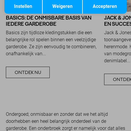
Opslaan
Terug
Instellen
Weigeren
Accepteren
BASICS: DE ONMISBARE BASIS VAN
JACK & JO
IEDERE GARDEROBE
EN SUCCES
Basics zijn tijdloze kledingstukken die een
Jack & Jones
belangrijke rol spelen binnen een veelzijdige
toonaangeve
garderobe. Ze zijn eenvoudig te combineren,
herenmode. H
onafhankelijk van...
van modegroe
denimlabel...
ONTDEK NU
ONTDEK
Ondergoed; onmisbaar en zonder dat we het altijd
doorhebben een heel belangrijk onderdeel van de
garderobe. Een onderbroek zorgt er namelijk voor dat alles