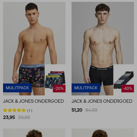
MULITPACK
MULITPACK
-20%
-40%
JACK & JONES ONDERGOED
JACK & JONES ONDERGOED
51,20
84,99
1
23,95
29,99