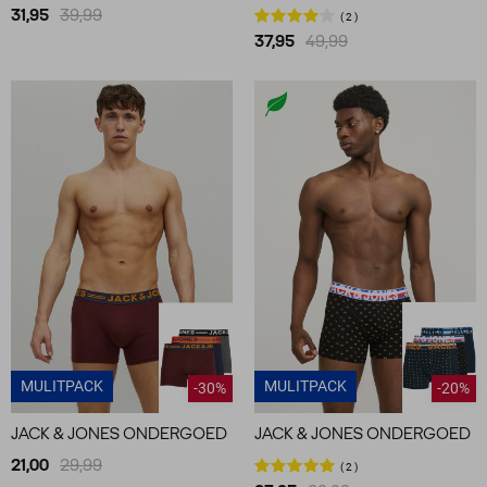
31,95
39,99
2
37,95
49,99
MULITPACK
MULITPACK
-30%
-20%
JACK & JONES ONDERGOED
JACK & JONES ONDERGOED
21,00
29,99
2