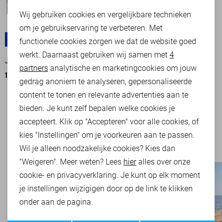
Noodzakelijke cookies
Wij gebruiken cookies en vergelijkbare technieken
om je gebruikservaring te verbeteren. Met
Personalisatie cookies
MULITPACK
-50%
functionele cookies zorgen we dat de website goed
werkt. Daarnaast gebruiken wij samen met
4
Analytische cookies
JACK & JONES ONDERGOED
partners
analytische en marketingcookies om jouw
15,00
29,99
Marketing cookies
gedrag anoniem te analyseren, gepersonaliseerde
content te tonen en relevante advertenties aan te
bieden. Je kunt zelf bepalen welke cookies je
FILTER
2
accepteert. Klik op "Accepteren" voor alle cookies, of
kies "Instellingen" om je voorkeuren aan te passen.
Wil je alleen noodzakelijke cookies? Kies dan
"Weigeren". Meer weten? Lees
hier
alles over onze
cookie- en privacyverklaring. Je kunt op elk moment
je instellingen wijzigigen door op de link te klikken
onder aan de pagina.