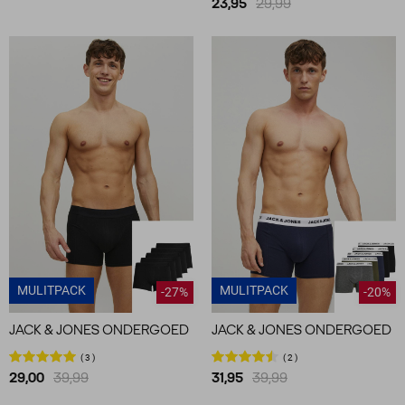
23,95
29,99
MULITPACK
MULITPACK
-27%
-20%
JACK & JONES ONDERGOED
JACK & JONES ONDERGOED
3
2
29,00
39,99
31,95
39,99