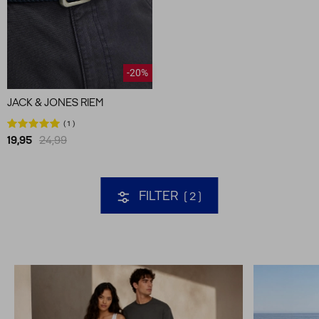
-20%
JACK & JONES RIEM
1
19,95
24,99
FILTER
2