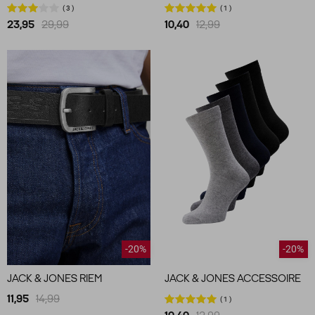
3
1
23,95
29,99
10,40
12,99
-20%
-20%
JACK & JONES RIEM
JACK & JONES ACCESSOIRE
11,95
14,99
1