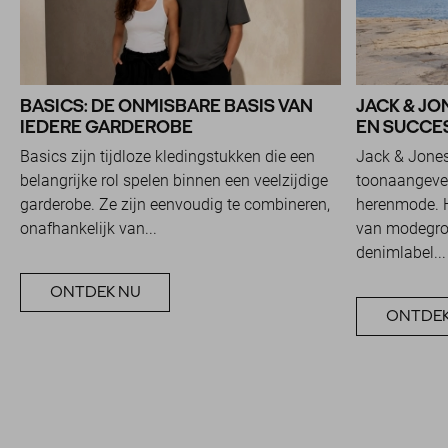
BASICS: DE ONMISBARE BASIS VAN
JACK & JO
IEDERE GARDEROBE
EN SUCCES
Basics zijn tijdloze kledingstukken die een
Jack & Jones
belangrijke rol spelen binnen een veelzijdige
toonaangeve
garderobe. Ze zijn eenvoudig te combineren,
herenmode. H
onafhankelijk van...
van modegroe
denimlabel...
ONTDEK NU
ONTDEK