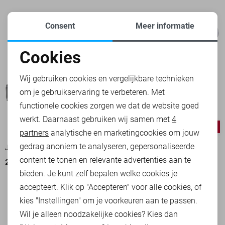
Consent
Meer informatie
Cookies
Noodzakelijke cookies
Wij gebruiken cookies en vergelijkbare technieken
om je gebruikservaring te verbeteren. Met
Personalisatie cookies
functionele cookies zorgen we dat de website goed
werkt. Daarnaast gebruiken wij samen met
4
Analytische cookies
-30%
-20%
partners
analytische en marketingcookies om jouw
Marketing cookies
gedrag anoniem te analyseren, gepersonaliseerde
JACK & JONES RIEM
JACK & JONES ACCESSOIRE
content te tonen en relevante advertenties aan te
20,95
29,99
10,40
12,99
bieden. Je kunt zelf bepalen welke cookies je
accepteert. Klik op "Accepteren" voor alle cookies, of
kies "Instellingen" om je voorkeuren aan te passen.
Wil je alleen noodzakelijke cookies? Kies dan