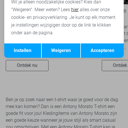
Wil je alleen noodzakelijke cookies? Kies dan
"Weigeren". Meer weten? Lees
hier
alles over onze
Basics: de onmisbare basis van
Een kijkje
iedere garderobe
Rijssen
cookie- en privacyverklaring. Je kunt op elk moment
je instellingen wijzigigen door op de link te klikken
Basics zijn tijdloze kledingstukken die een
Ben jij die f
onder aan de pagina.
belangrijke rol spelen binnen een veelzijdige
je nog nooit 
garderobe. Ze zijn eenvoudig te combineren,
geweest? Ben
Opslaan
Terug
onafhankelijk van...
snel verder...
Instellen
Weigeren
Accepteren
Ontdek nu
Ontdek
Ben je op zoek naar een t-shirt waar je goed voor de dag
mee kan komen? Dan is een Antony Morato T-shirt een
goede fit voor jou! Kledingitems van Antony Morato zijn
een goede keuze wanneer je jouw stijl als smart casual
zou omschrijven. Met een Antony Morato T-shirt kan je