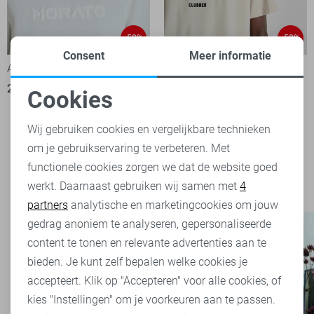
-50%
-50%
Consent
Meer informatie
Antony Morato T-shirt
Antony Morato T-shirt
29,50
59,00
24,50
49,00
Cookies
Noodzakelijke cookies
Wij gebruiken cookies en vergelijkbare technieken
Filter
2
om je gebruikservaring te verbeteren. Met
Personalisatie cookies
functionele cookies zorgen we dat de website goed
werkt. Daarnaast gebruiken wij samen met
4
Analytische cookies
partners
analytische en marketingcookies om jouw
Marketing cookies
gedrag anoniem te analyseren, gepersonaliseerde
content te tonen en relevante advertenties aan te
bieden. Je kunt zelf bepalen welke cookies je
accepteert. Klik op "Accepteren" voor alle cookies, of
kies "Instellingen" om je voorkeuren aan te passen.