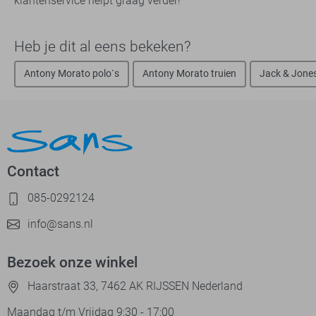
klantenservice helpt graag verder!
Heb je dit al eens bekeken?
Antony Morato polo`s
Antony Morato truien
Jack & Jones
Contact
085-0292124
info@sans.nl
Bezoek onze winkel
Haarstraat 33, 7462 AK RIJSSEN Nederland
Maandag t/m Vrijdag 9:30 - 17:00