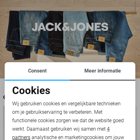
Consent
Meer informatie
Cookies
Noodzakelijke cookies
OOK HET BEKIJKEN WAARD
Wij gebruiken cookies en vergelijkbare technieken
om je gebruikservaring te verbeteren. Met
Personalisatie cookies
functionele cookies zorgen we dat de website goed
werkt. Daarnaast gebruiken wij samen met
4
Analytische cookies
partners
analytische en marketingcookies om jouw