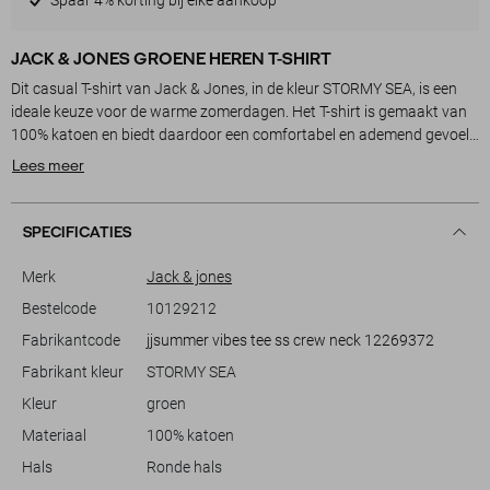
JACK & JONES GROENE HEREN T-SHIRT
Dit casual T-shirt van Jack & Jones, in de kleur STORMY SEA, is een
ideale keuze voor de warme zomerdagen. Het T-shirt is gemaakt van
100% katoen en biedt daardoor een comfortabel en ademend gevoel
tijdens het dragen. Met zijn regular fit pasvorm en ronde hals, zorgt
Lees meer
het voor een relaxte uitstraling die bij elke gelegenheid past. De
subtiele tekst op de voorkant geeft het shirt een moderne touch,
terwijl de decoratieve palmboomprint op de achterkant een zomers
SPECIFICATIES
element toevoegt.
Merk
Jack & jones
Of je nu een dagje de stad in gaat of een ontspannen avond met
Bestelcode
10129212
vrienden hebt, dit Jack & Jones T-shirt is een veelzijdige aanvulling op
Fabrikantcode
jjsummer vibes tee ss crew neck 12269372
je garderobe. Zonder zakken en met korte mouwen, is het eenvoudig
en stijlvol, perfect te combineren met zowel een casual jeans als een
Fabrikant kleur
STORMY SEA
korte broek. De normale lengte maakt het een geschikte keuze voor
Kleur
groen
een nonchalante look, waarbij comfort voorop staat. Een
betrouwbaar element in je zomerkledingcollectie, voor dagen waarin
Materiaal
100% katoen
je zowel stijlvol als comfortabel wilt zijn.
Hals
Ronde hals