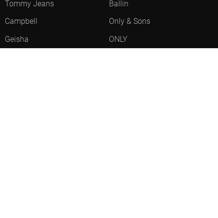
Tommy Jeans
Ballin
Campbell
Only & Sons
Geisha
ONLY
Lofty Manner
Zoso
Ydence
Vero Moda
Refined Department
Garcia
Sisters Point
Red Button
JDY
Fluresk
Harper & Yve
Object
Meld je aan voor onze nieuwsbrief
Meld je aan voor onze nieuwsbrief en profiteer als eerste van
acties!