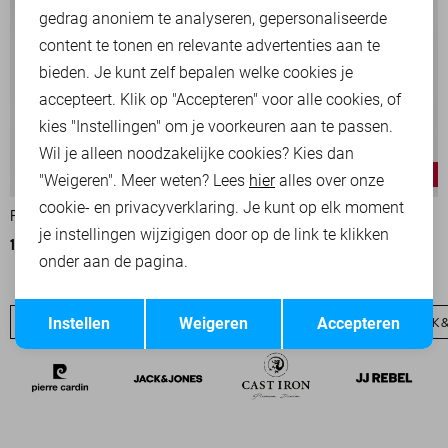
Marketing cookies
gedrag anoniem te analyseren, gepersonaliseerde
content te tonen en relevante advertenties aan te
bieden. Je kunt zelf bepalen welke cookies je
accepteert. Klik op "Accepteren" voor alle cookies, of
kies "Instellingen" om je voorkeuren aan te passen.
Wil je alleen noodzakelijke cookies? Kies dan
-50%
-50%
"Weigeren". Meer weten? Lees
hier
alles over onze
cookie- en privacyverklaring. Je kunt op elk moment
PETROL INDUSTRIES T-SHIRT
JACK & JONES T-SHIRT
je instellingen wijzigigen door op de link te klikken
13,00
25,99
9,00
17,99
onder aan de pagina.
Opslaan
Terug
Instellen
Weigeren
Accepteren
JACK & JONES SALE
JEANS
JACK & JONES BASICS
JACK 