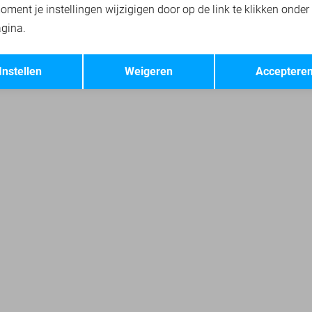
oment je instellingen wijzigigen door op de link te klikken onder
gina.
Opslaan
Terug
 & JONES OVERHEMDEN
JACK & JONES SWEATERS
JACK & JONES
Instellen
Weigeren
Acceptere