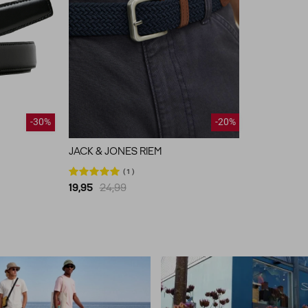
-30%
-20%
JACK & JONES RIEM
1
19,95
24,99