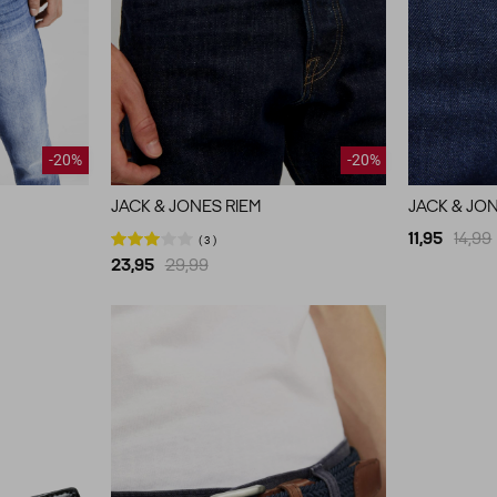
-20%
-20%
JACK & JONES RIEM
JACK & JON
11,95
14,99
3
23,95
29,99