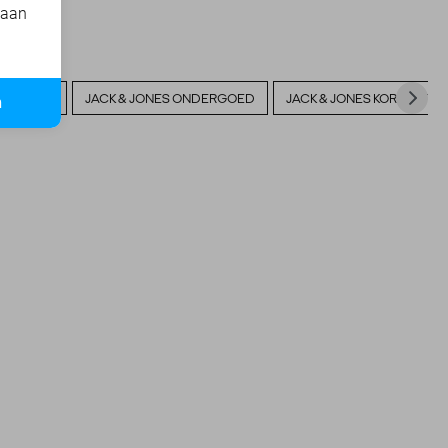
 aan
 BROEKEN
JACK & JONES ONDERGOED
JACK & JONES KORTE BRO
n