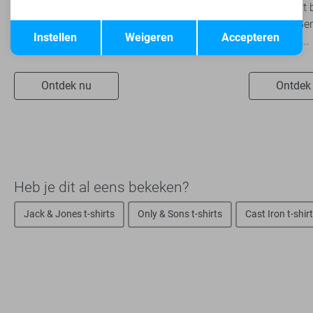
belangrijke rol spelen binnen een veelzijdige
je nog nooit 
Opslaan
Terug
garderobe. Ze zijn eenvoudig te combineren,
geweest? Ben
Instellen
Weigeren
Accepteren
onafhankelijk van...
snel verder...
Ontdek nu
Ontdek
Heb je dit al eens bekeken?
Jack & Jones t-shirts
Only & Sons t-shirts
Cast Iron t-shir