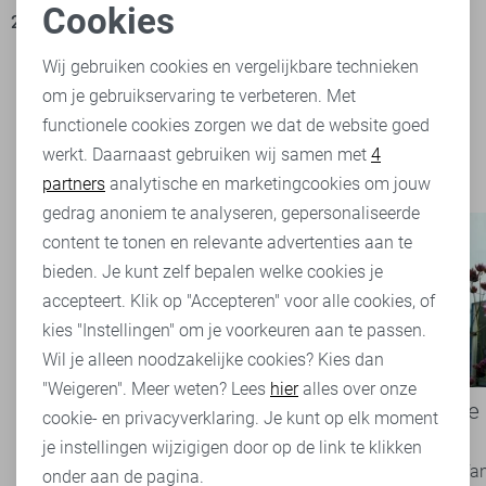
Cookies
29,95
39,90
Noodzakelijke cookies
Wij gebruiken cookies en vergelijkbare technieken
om je gebruikservaring te verbeteren. Met
Personalisatie cookies
Filter
2
functionele cookies zorgen we dat de website goed
werkt. Daarnaast gebruiken wij samen met
4
Analytische cookies
partners
analytische en marketingcookies om jouw
Marketing cookies
gedrag anoniem te analyseren, gepersonaliseerde
content te tonen en relevante advertenties aan te
bieden. Je kunt zelf bepalen welke cookies je
accepteert. Klik op "Accepteren" voor alle cookies, of
kies "Instellingen" om je voorkeuren aan te passen.
Wil je alleen noodzakelijke cookies? Kies dan
"Weigeren". Meer weten? Lees
hier
alles over onze
Basics: de onmisbare basis van
Een kijkje
cookie- en privacyverklaring. Je kunt op elk moment
iedere garderobe
Rijssen
je instellingen wijzigigen door op de link te klikken
Basics zijn tijdloze kledingstukken die een
Ben jij die f
onder aan de pagina.