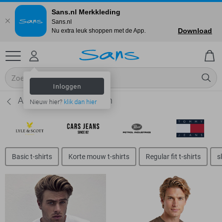
Sans.nl Merkkleding
Sans.nl
Download
Nu extra leuk shoppen met de App.
Inloggen
Alan Red T-shirts - Heren
Nieuw hier?
klik dan hier
Basic t-shirts
Korte mouw t-shirts
Regular fit t-shirts
s