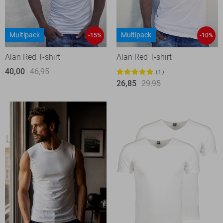
Multipack
Multipack
-15%
-10%
Alan Red T-shirt
Alan Red T-shirt
40,00
46,95
1
26,85
29,95