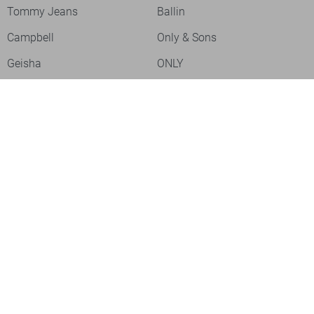
Tommy Jeans
Ballin
Campbell
Only & Sons
Geisha
ONLY
Lofty Manner
Zoso
Ydence
Vero Moda
Refined Department
Garcia
Sisters Point
Red Button
JDY
Fluresk
Harper & Yve
Object
Meld je aan voor onze nieuwsbrief
Meld je aan voor onze nieuwsbrief en profiteer als eerste van
acties!