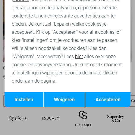
Marketing cookies
gedrag anoniem te analyseren, gepersonaliseerde
content te tonen en relevante advertenties aan te
bieden. Je kunt zelf bepalen welke cookies je
accepteert. Klik op "Accepteren" voor alle cookies, of
kies "Instellingen" om je voorkeuren aan te passen.
Wil je alleen noodzakelijke cookies? Kies dan
-50%
-50%
"Weigeren". Meer weten? Lees
hier
alles over onze
cookie- en privacyverklaring. Je kunt op elk moment
Geisha Jurk
Geisha Jurk
je instellingen wijzigigen door op de link te klikken
50,00
99,99
50,00
99,99
onder aan de pagina.
Opslaan
Terug
Instellen
Weigeren
Accepteren
Geisha sale
Nieuw
Geisha truien
Geisha vesten
Ge