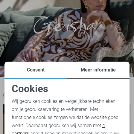
Consent
Meer informatie
Cookies
Noodzakelijke cookies
Ook het bekijken waard
Wij gebruiken cookies en vergelijkbare technieken
om je gebruikservaring te verbeteren. Met
Personalisatie cookies
functionele cookies zorgen we dat de website goed
werkt. Daarnaast gebruiken wij samen met
4
Analytische cookies
partners
analytische en marketingcookies om jouw