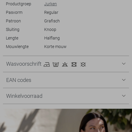
De totale lengte is 103 cm bij maat S/36.
Productgroep
Jurken
Pasvorm
Regular
Patroon
Grafisch
Sluiting
Knoop
Lengte
Halflang
Mouwlengte
Korte mouw
Wasvoorschrift
EAN codes
Winkelvoorraad