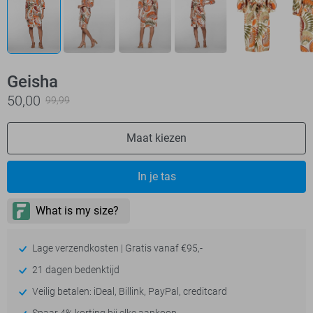
Geisha
50,00
99,99
Maat kiezen
In je tas
Lage verzendkosten | Gratis vanaf €95,-
21 dagen bedenktijd
Veilig betalen: iDeal, Billink, PayPal, creditcard
Spaar 4% korting bij elke aankoop