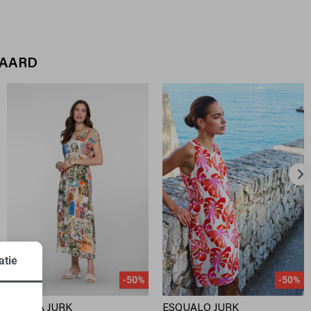
WAARD
atie
-50%
-50%
GEISHA JURK
ESQUALO JURK