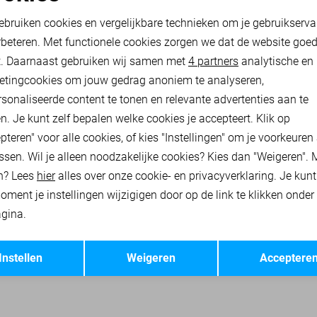
oodzakelijke cookies
Personalisatie cookies
25,00
49,95
ebruiken cookies en vergelijkbare technieken om je gebruikserva
rbeteren. Met functionele cookies zorgen we dat de website goe
nalytische cookies
Marketing cookies
t. Daarnaast gebruiken wij samen met
4 partners
analytische en
 JASSEN
ONLY TRUIEN
ONLY SWEATERS
ONLY VESTEN
ON
etingcookies om jouw gedrag anoniem te analyseren,
sonaliseerde content te tonen en relevante advertenties aan te
n. Je kunt zelf bepalen welke cookies je accepteert. Klik op
pteren" voor alle cookies, of kies "Instellingen" om je voorkeuren
ssen. Wil je alleen noodzakelijke cookies? Kies dan "Weigeren". 
n? Lees
hier
alles over onze cookie- en privacyverklaring. Je kun
oment je instellingen wijzigigen door op de link te klikken onder
gina.
Opslaan
Terug
Instellen
Weigeren
Acceptere