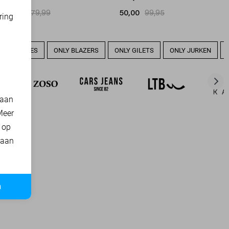
40,00
79,99
50,00
99,95
ring
d
LY BLOUSES
ONLY BLAZERS
ONLY GILETS
ONLY JURKEN
 aan
Meer
t op
 aan
n