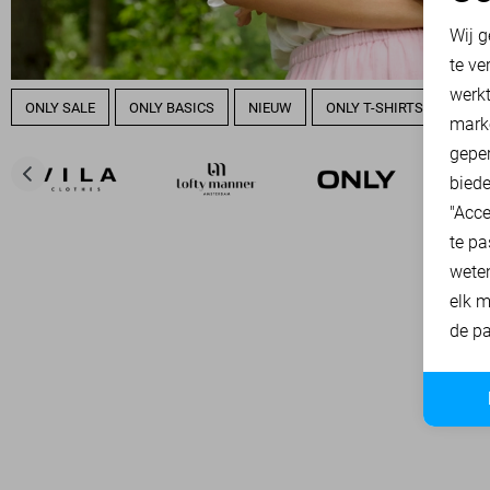
N
Wij g
te ve
A
werk
ONLY SALE
ONLY BASICS
NIEUW
ONLY T-SHIRTS
ONLY
mark
geper
biede
"Acce
te pa
wete
elk m
de pa