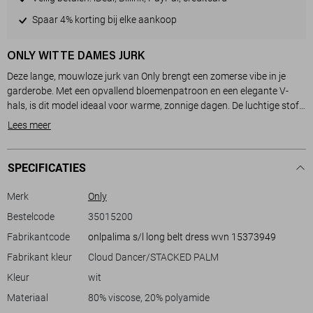
Spaar 4% korting bij elke aankoop
ONLY WITTE DAMES JURK
Deze lange, mouwloze jurk van Only brengt een zomerse vibe in je
garderobe. Met een opvallend bloemenpatroon en een elegante V-
hals, is dit model ideaal voor warme, zonnige dagen. De luchtige stof
van 80% viscose en 20% polyamide zorgt voor een comfortabele
Lees meer
pasvorm, perfect voor zowel casual als feestelijke zomeravonden. De
jurk heeft een subtiel ceintuurdetail dat je taille mooi accentueert.
SPECIFICATIES
De casual stijl van de jurk maakt hem veelzijdig inzetbaar. Of je nu een
strandwandeling maakt, een barbecue bijwoont of gewoon op een
Merk
Only
terrasje zit, met deze jurk zit je goed. De losse pasvorm biedt veel
Bestelcode
35015200
bewegingsruimte, terwijl het ontwerp met het gedurfde botanische
Fabrikantcode
onlpalima s/l long belt dress wvn 15373949
motief zorgt voor een modieuze uitstraling. Combineer hem met je
favoriete sandalen voor een complete look. Voeg deze stijlvolle jurk
Fabrikant kleur
Cloud Dancer/STACKED PALM
Kleur
wit
Meer informatie:
Materiaal
80% viscose, 20% polyamide
De totale lengte is 135 cm bij maat S.