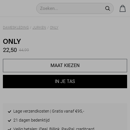
DAMESKLEDING
JURKEN
ONLY
ONLY
22,50
44,99
MAAT KIEZEN
IN JE TAS
Lage verzendkosten | Gratis vanaf €95,-
21 dagen bedenktijd
Veilig betalen: iDeal, Billink, PayPal, creditcard