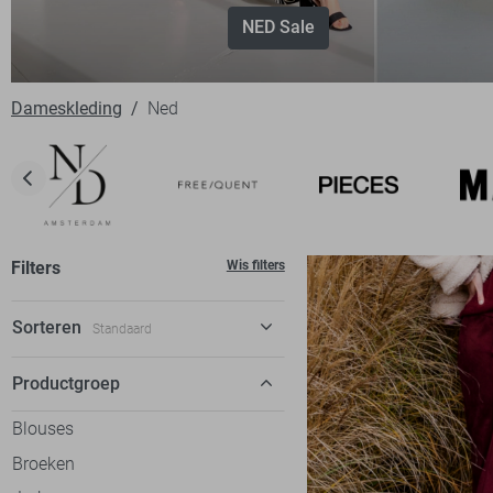
NED Sale
Dameskleding
Ned
Filters
Wis filters
Sorteren
Standaard
Standaard
Productgroep
€ laag-hoog
Blouses
€ hoog-laag
Broeken