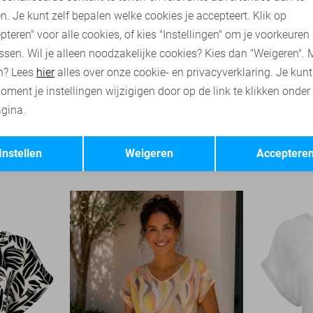
n. Je kunt zelf bepalen welke cookies je accepteert. Klik op
pteren" voor alle cookies, of kies "Instellingen" om je voorkeuren
ssen. Wil je alleen noodzakelijke cookies? Kies dan "Weigeren". 
n? Lees
hier
alles over onze cookie- en privacyverklaring. Je kun
oment je instellingen wijzigigen door op de link te klikken onder
gina.
-50%
-50%
Opslaan
Terug
NED T-shirt
NED Trui
Instellen
Weigeren
Acceptere
25,00
49,99
35,00
69,