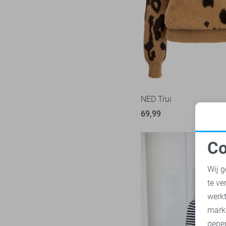
Mac
31
Malelions
17
Minus
14
NED
117
Noisy may
85
Nukus
45
NED Trui
Object
181
69,99
Only
1023
Pieces
283
Co
Presly & Sun
N
15
Wij g
Red Button
170
te ve
Refined Department
46
A
werk
Rino & Pelle
46
mark
Sans
7
geper