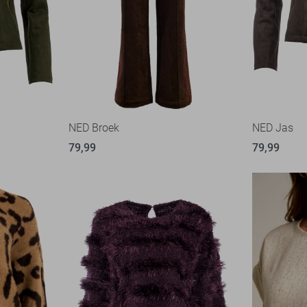
NED Broek
NED Jas
79,99
79,99