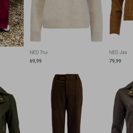
NED Trui
NED Jas
69,99
79,99