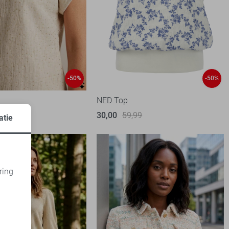
-50%
-50%
NED Top
99
30,00
59,99
atie
ring
d