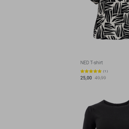
NED T-shirt
1
25,00
49,99