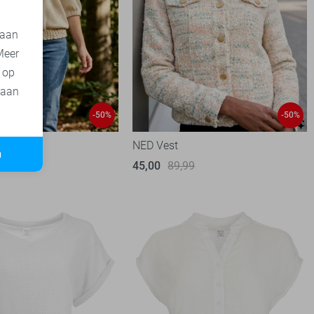
 aan
Meer
t op
 aan
-50%
-50%
NED Vest
n
99
45,00
89,99