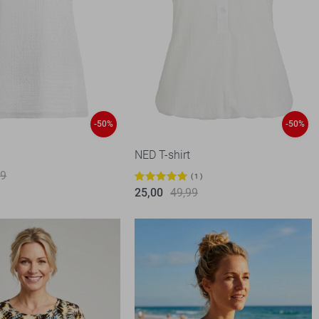
-50%
-50%
NED T-shirt
99
1
25,00
49,99