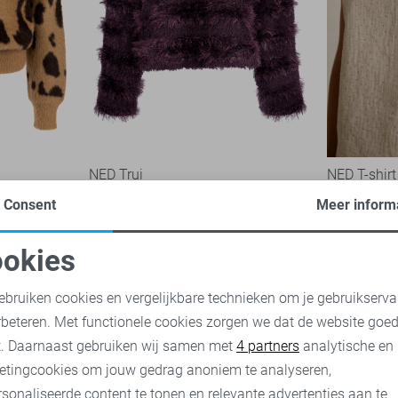
NED Trui
NED T-shirt
59,99
25,00
49,
Consent
Meer inform
okies
oodzakelijke cookies
Personalisatie cookies
ebruiken cookies en vergelijkbare technieken om je gebruikserva
rbeteren. Met functionele cookies zorgen we dat de website goe
nalytische cookies
Marketing cookies
t. Daarnaast gebruiken wij samen met
4 partners
analytische en
etingcookies om jouw gedrag anoniem te analyseren,
sonaliseerde content te tonen en relevante advertenties aan te