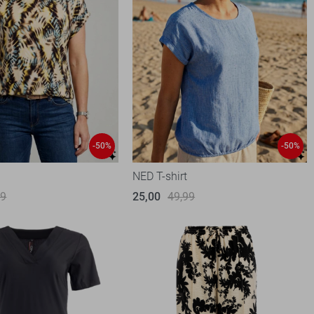
-50%
-50%
NED T-shirt
99
25,00
49,99