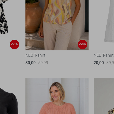
-50%
-50%
NED T-shirt
NED T-shirt
30,00
59,99
20,00
39,