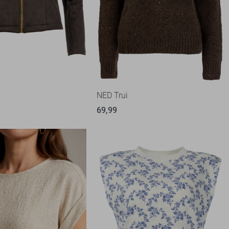
NED Trui
69,99