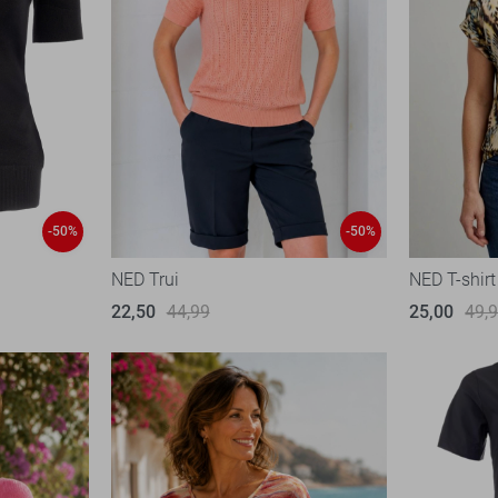
-50%
-50%
NED Trui
NED T-shirt
22,50
44,99
25,00
49,