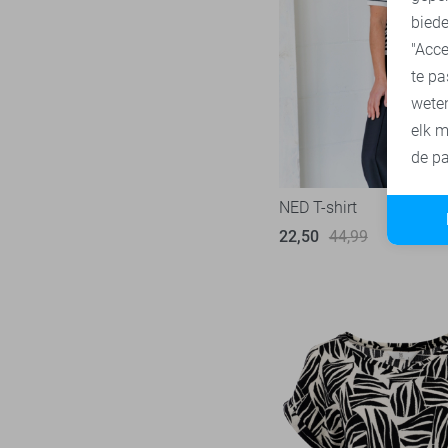
SisterS point
271
biede
"Acce
Studio Amaya
27
te pa
Superdry
3
wete
Tommy Jeans
77
elk m
Touch
22
de pa
TQ Amsterdam
43
NED T-shirt
Vero Moda
543
22,50
44,99
Vila
434
Ydence
66
Zoso
231
Zusss
49