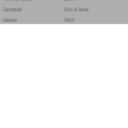
Campbell
Only & Sons
Geisha
ONLY
Lofty Manner
Zoso
Ydence
Vero Moda
Refined Department
Garcia
Sisters Point
Red Button
JDY
Fluresk
Harper & Yve
Object
Meld je aan voor onze nieuwsbrief
Meld je aan voor onze nieuwsbrief en profiteer als eerste van
acties!