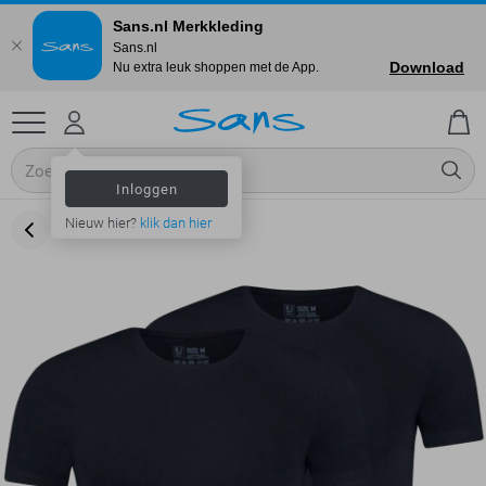
Sans.nl Merkkleding
Sans.nl
Download
Nu extra leuk shoppen met de App.
Inloggen
Nieuw hier?
klik dan hier