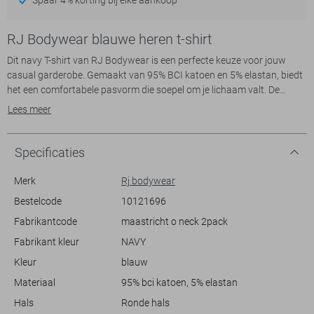
RJ Bodywear blauwe heren t-shirt
Dit navy T-shirt van RJ Bodywear is een perfecte keuze voor jouw
casual garderobe. Gemaakt van 95% BCI katoen en 5% elastan, biedt
het een comfortabele pasvorm die soepel om je lichaam valt. De
regular fit zorgt ervoor dat het T-shirt altijd goed zit, zonder in te
Lees meer
boeten op bewegingsvrijheid. Dankzij de ronde hals en de korte
mouwen past dit T-shirt moeiteloos bij elke informele gelegenheid, of
je nu thuis ontspant of de stad in gaat.
Specificaties
Met zijn tijdloze ontwerp is dit navy RJ Bodywear T-shirt een
veelzijdige aanvulling op elke kledingkast. De stof voelt zacht aan op
Merk
Rj bodywear
de huid en is gemaakt van duurzame materialen, ideaal voor dagelijks
Bestelcode
10121696
gebruik. Combineer het met een lichte jeans voor een relaxte look, of
Fabrikantcode
maastricht o neck 2pack
draag het onder een jasje voor een iets gekleder uiterlijk. Dankzij de
normale lengte is het eenvoudig te stylen en biedt het altijd een nette
Fabrikant kleur
NAVY
uitstraling. Dit T-shirt is een betrouwbare keuze voor elke
Kleur
blauw
basisgarderobe.
Materiaal
95% bci katoen, 5% elastan
Hals
Ronde hals