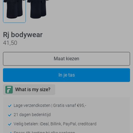
Rj bodywear
41,50
Maat kiezen
In je tas
Lage verzendkosten | Gratis vanaf €95,-
21 dagen bedenktijd
Veilig betalen: iDeal, Billink, PayPal, creditcard
Spaar 4% korting bij elke aankoop