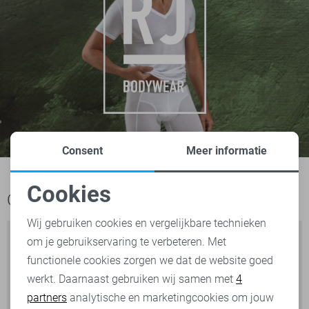
Consent
Meer informatie
Cookies
Ook het bekijken waard
Noodzakelijke cookies
Wij gebruiken cookies en vergelijkbare technieken
om je gebruikservaring te verbeteren. Met
Personalisatie cookies
functionele cookies zorgen we dat de website goed
werkt. Daarnaast gebruiken wij samen met
4
Analytische cookies
partners
analytische en marketingcookies om jouw