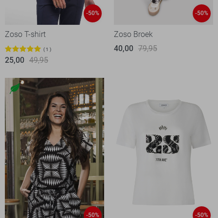
-50%
-50%
Zoso T-shirt
Zoso Broek
40,00
79,95
1
25,00
49,95
-50%
-50%