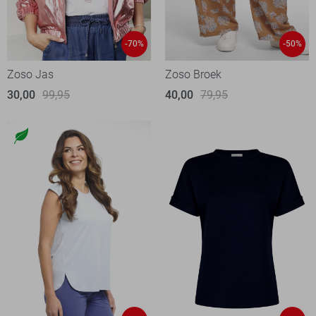
-70%
-50%
Zoso Jas
Zoso Broek
30,00
99,95
40,00
79,95