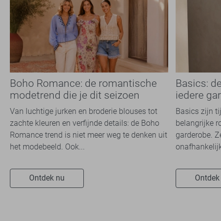
Boho Romance: de romantische
Basics: d
modetrend die je dit seizoen
iedere ga
overal ziet
Van luchtige jurken en broderie blouses tot
Basics zijn t
zachte kleuren en verfijnde details: de Boho
belangrijke r
Romance trend is niet meer weg te denken uit
garderobe. Z
het modebeeld. Ook...
onafhankelijk
Ontdek nu
Ontdek