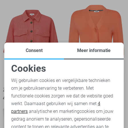
Consent
Meer informatie
Cookies
Noodzakelijke cookies
-50%
-50%
Wij gebruiken cookies en vergelijkbare technieken
om je gebruikservaring te verbeteren. Met
Personalisatie cookies
Zoso Blouse
Zoso Vest
functionele cookies zorgen we dat de website goed
45,00
89,95
40,00
79,95
werkt. Daarnaast gebruiken wij samen met
4
Analytische cookies
partners
analytische en marketingcookies om jouw
Marketing cookies
gedrag anoniem te analyseren, gepersonaliseerde
content te tonen en relevante advertenties aan te