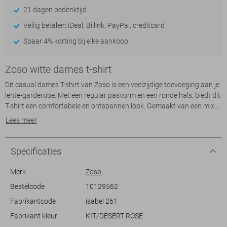
21 dagen bedenktijd
Veilig betalen: iDeal, Billink, PayPal, creditcard
Spaar 4% korting bij elke aankoop
Zoso witte dames t-shirt
Dit casual dames T-shirt van Zoso is een veelzijdige toevoeging aan je
lente-garderobe. Met een regular pasvorm en een ronde hals, biedt dit
T-shirt een comfortabele en ontspannen look. Gemaakt van een mix
van 84% polyamide en 16% elastan, voelt de stof zacht aan en biedt
Lees meer
het de juiste hoeveelheid stretch voor dagelijks draagcomfort. Het T-
shirt onderscheidt zich met de tekst "The Luxury of Time" op de
voorzijde, wat een subtiel, maar stijlvol accent toevoegt aan de
Specificaties
eenvoudige witte basis.
Merk
Zoso
Dankzij het klassieke ontwerp en de korte mouwen is dit T-shirt
Bestelcode
10129562
perfect voor diverse gelegenheden. Bij een casual lunch met vrienden
Fabrikantcode
isabel 261
of een ontspannen dagje thuis, je kunt het eenvoudig combineren met
een paar jeans of een luchtige rok voor een moeiteloos chique
Fabrikant kleur
KIT/DESERT ROSE
uitstraling. De normale lengte maakt het gemakkelijk om in of boven je