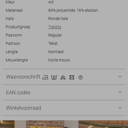
Kleur
wit
favoriete broek te dragen. Met dit T-shirt van Zoso kies je voor een
tijdloze stijl met een moderne twist die het hele seizoen door gedragen
Materiaal
84% polyamide, 16% elastan
kan worden.
Hals
Ronde hals
Productgroep
T-shirts
Pasvorm
Regular
Patroon
Tekst
Lengte
Normaal
Mouwlengte
Korte mouw
Wasvoorschrift
EAN codes
Winkelvoorraad