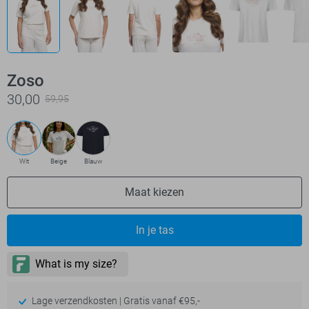
Zoso
30,00
59,95
Wit
Beige
Blauw
Maat kiezen
In je tas
Lage verzendkosten | Gratis vanaf €95,-