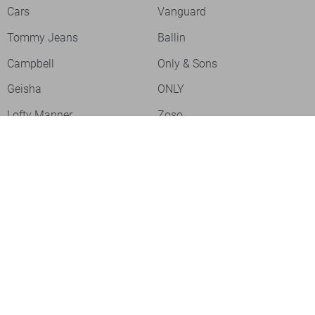
Cars
Vanguard
Tommy Jeans
Ballin
Campbell
Only & Sons
Geisha
ONLY
Lofty Manner
Zoso
Ydence
Vero Moda
Refined Department
Garcia
Sisters Point
Red Button
JDY
Fluresk
Harper & Yve
Object
Meld je aan voor onze nieuwsbrief
Meld je aan voor onze nieuwsbrief en profiteer als eerste van