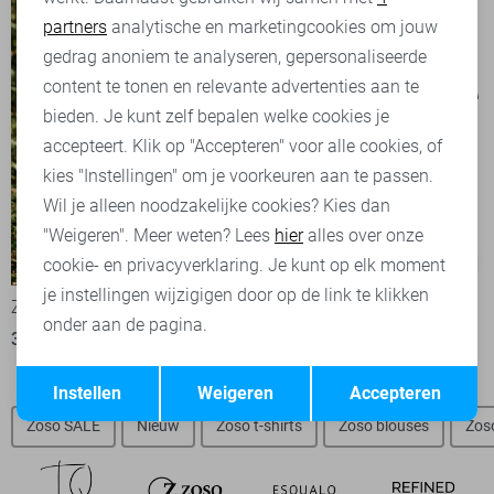
partners
analytische en marketingcookies om jouw
Marketing cookies
gedrag anoniem te analyseren, gepersonaliseerde
content te tonen en relevante advertenties aan te
bieden. Je kunt zelf bepalen welke cookies je
accepteert. Klik op "Accepteren" voor alle cookies, of
kies "Instellingen" om je voorkeuren aan te passen.
Wil je alleen noodzakelijke cookies? Kies dan
"Weigeren". Meer weten? Lees
hier
alles over onze
-50%
-50%
cookie- en privacyverklaring. Je kunt op elk moment
je instellingen wijzigigen door op de link te klikken
Zoso T-shirt
Zoso T-shirt
onder aan de pagina.
30,00
59,95
30,00
59,95
Opslaan
Terug
Instellen
Weigeren
Accepteren
Zoso SALE
Nieuw
Zoso t-shirts
Zoso blouses
Zos