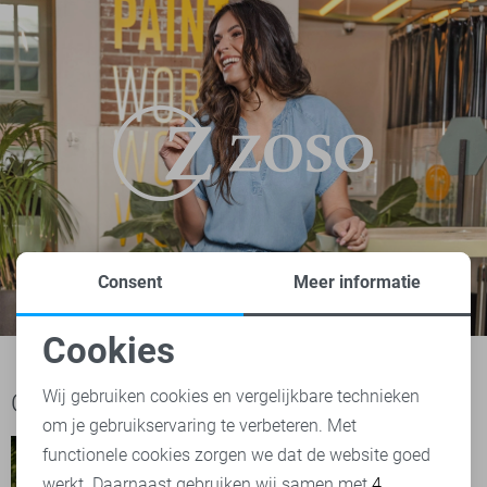
Consent
Meer informatie
Cookies
Noodzakelijke cookies
Wij gebruiken cookies en vergelijkbare technieken
Ook het bekijken waard
om je gebruikservaring te verbeteren. Met
Personalisatie cookies
functionele cookies zorgen we dat de website goed
werkt. Daarnaast gebruiken wij samen met
4
Analytische cookies