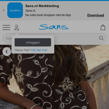
Sans.nl Merkkleding
Sans.nl
Download
Nu extra leuk shoppen met de App.
Inloggen
Nieuw hier?
klik dan hier