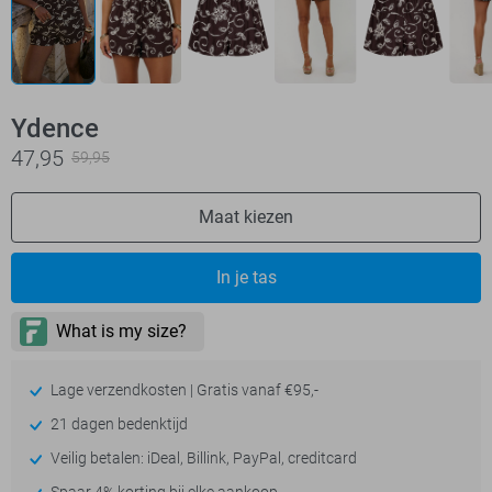
Ydence
47,95
59,95
Maat kiezen
In je tas
Lage verzendkosten | Gratis vanaf €95,-
21 dagen bedenktijd
Veilig betalen: iDeal, Billink, PayPal, creditcard
Spaar 4% korting bij elke aankoop