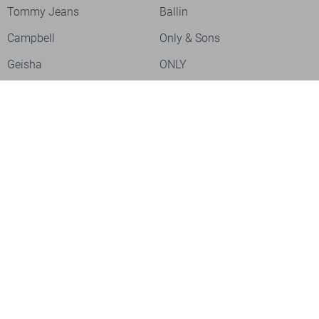
Tommy Jeans
Ballin
Campbell
Only & Sons
Geisha
ONLY
Lofty Manner
Zoso
Ydence
Vero Moda
Refined Department
Garcia
Sisters Point
Red Button
JDY
Fluresk
Harper & Yve
Object
Meld je aan voor onze nieuwsbrief
Meld je aan voor onze nieuwsbrief en profiteer als eerste van
acties!