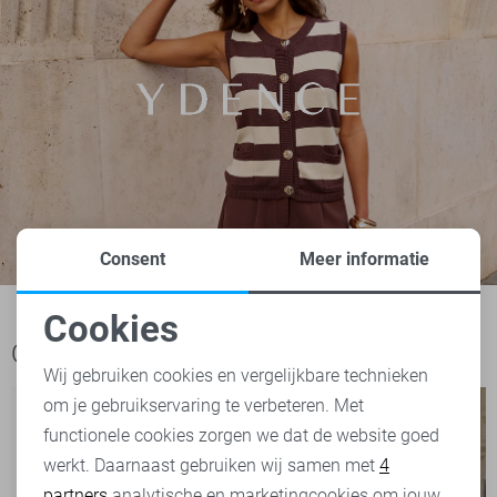
Consent
Meer informatie
Cookies
Noodzakelijke cookies
Ook het bekijken waard
Wij gebruiken cookies en vergelijkbare technieken
om je gebruikservaring te verbeteren. Met
Personalisatie cookies
functionele cookies zorgen we dat de website goed
werkt. Daarnaast gebruiken wij samen met
4
Analytische cookies
partners
analytische en marketingcookies om jouw