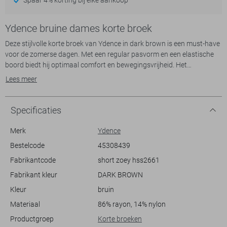
Ydence bruine dames korte broek
Deze stijlvolle korte broek van Ydence in dark brown is een must-have
voor de zomerse dagen. Met een regular pasvorm en een elastische
boord biedt hij optimaal comfort en bewegingsvrijheid. Het
kenmerkende geborduurde patroon geeft de short een unieke,
Lees meer
artistieke uitstraling die perfect is voor casual gelegenheden. De
steekzakken voegen niet alleen functionaliteit toe, maar geven ook
een speelse twist aan het geheel.
Specificaties
De combinatie van een normale lengte en regular waist zorgt ervoor
Merk
Ydence
dat deze Ydence korte broek makkelijk te combineren is met
Bestelcode
45308439
verschillende tops. Ideaal voor een dagje uit in de stad of een
Fabrikantcode
short zoey hss2661
ontspannen strandwandeling. Het hoogwaardige materiaal en de
gedetailleerde afwerking maken dit kledingstuk tot een tijdloze
Fabrikant kleur
DARK BROWN
aanvulling op je garderobe. Of je nu kiest voor een casual look met een
Kleur
bruin
eenvoudige T-shirt, of een meer verfijnde stijl met een elegante blouse,
deze short is altijd een goede keuze.
Materiaal
86% rayon, 14% nylon
Productgroep
Korte broeken