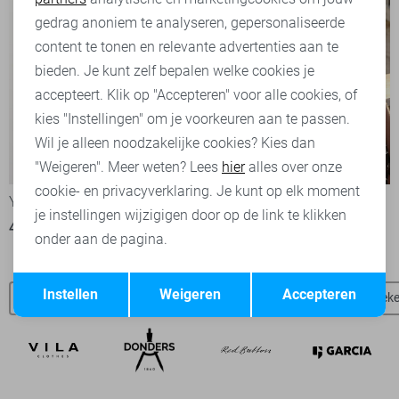
Marketing cookies
gedrag anoniem te analyseren, gepersonaliseerde
content te tonen en relevante advertenties aan te
bieden. Je kunt zelf bepalen welke cookies je
accepteert. Klik op "Accepteren" voor alle cookies, of
kies "Instellingen" om je voorkeuren aan te passen.
Wil je alleen noodzakelijke cookies? Kies dan
-30%
-50%
"Weigeren". Meer weten? Lees
hier
alles over onze
cookie- en privacyverklaring. Je kunt op elk moment
Ydence Blouse
Ydence Blouse
je instellingen wijzigigen door op de link te klikken
42,00
59,95
27,45
54,95
onder aan de pagina.
Opslaan
Terug
Instellen
Weigeren
Accepteren
Ydence broeken
Ydence blouses
Jacqueline de Yong broek