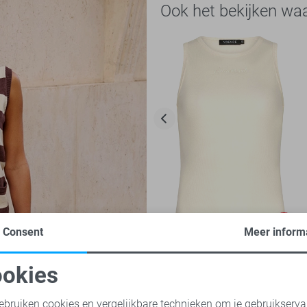
Ook het bekijken wa
-50%
Consent
Meer inform
Ydence Top
okies
17,50
34,95
oodzakelijke cookies
Personalisatie cookies
ebruiken cookies en vergelijkbare technieken om je gebruikserva