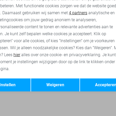
rbeteren. Met functionele cookies zorgen we dat de website goe
Only vesten
Vero Moda vesten
Vila vesten
Only gilets
nalytische cookies
Marketing cookies
t. Daarnaast gebruiken wij samen met
4 partners
analytische en
etingcookies om jouw gedrag anoniem te analyseren,
sonaliseerde content te tonen en relevante advertenties aan te
n. Je kunt zelf bepalen welke cookies je accepteert. Klik op
pteren" voor alle cookies, of kies "Instellingen" om je voorkeuren
ssen. Wil je alleen noodzakelijke cookies? Kies dan "Weigeren". 
n? Lees
hier
alles over onze cookie- en privacyverklaring. Je kun
oment je instellingen wijzigigen door op de link te klikken onder
gina.
Opslaan
Terug
Instellen
Weigeren
Acceptere