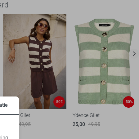
ard
-50%
-50%
atie
Ydence Gilet
Ydence Gilet
25,00
49,95
25,00
49,95
ring