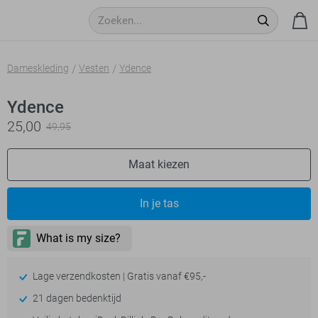
Dameskleding
Vesten
Ydence
Ydence
25,00
49,95
Maat kiezen
In je tas
Lage verzendkosten | Gratis vanaf €95,-
21 dagen bedenktijd