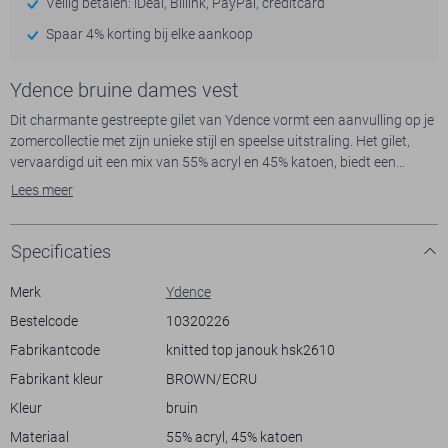
Veilig betalen: iDeal, Billink, PayPal, creditcard
Spaar 4% korting bij elke aankoop
Ydence bruine dames vest
Dit charmante gestreepte gilet van Ydence vormt een aanvulling op je
zomercollectie met zijn unieke stijl en speelse uitstraling. Het gilet,
vervaardigd uit een mix van 55% acryl en 45% katoen, biedt een
heerlijk comfortabel gevoel. De regular fit zorgt voor een relaxte
Lees meer
pasvorm, terwijl de korte mouwen en normale lengte het perfect
maken voor de warmere maanden. De diepbruine en crèmekleurige
strepen creëren een opvallend patroon dat makkelijk te combineren is
Specificaties
met verschillende outfits. De puntkraag en knoopsluiting voegen een
vleugje elegantie toe aan dit knitwear stuk.
Merk
Ydence
Dit Ydence gilet is veelzijdig genoeg om zowel tijdens casual
Bestelcode
10320226
uitstapjes als op zomerse gelegenheden te dragen. Het materiaal en
Fabrikantcode
knitted top janouk hsk2610
de pasvorm maken het ideaal voor een dag op het terras of een
wandeling door de stad. Combineer het met een korte broek voor een
Fabrikant kleur
BROWN/ECRU
luchtige look, of draag het over een jurkje voor een extra dimensie. Of
Kleur
bruin
je nu naar een informeel feestje gaat of gewoon een dag doorbrengt
met vrienden, dit gilet biedt de juiste mix van stijl en comfort.
Materiaal
55% acryl, 45% katoen