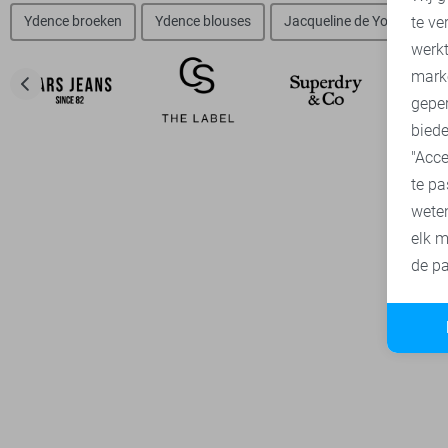
te ve
Ydence broeken
Ydence blouses
Jacqueline de Yong vesten
A
werk
mark
geper
biede
"Acce
te pa
wete
elk m
de pa