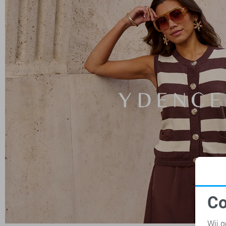
Co
N
Wij g