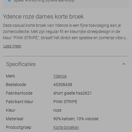
Ydence roze dames korte broek
Deze casual korte broek van Ydence is een fijne toevoeging aan je
zomercollectie. Met zijn regular fit en kleurrijke streepdesign in de
kleur “PINK STRIPE”, straalt het direct een speelse en zomerse vibe uit.
De elastische boord zorgt ervoor dat de broek comfortabel en flexibel
Lees meer
is, perfect voor warme dagen. Gemaakt van een comfortabele mix
van 90% katoen en 10% viscose, biedt deze korte broek een lichte en
luchtige ervaring die geschikt is voor dagelijkse avonturen of een
Specificaties
ontspannen dagje thuis.
Merk
Ydence
Dankzij de steekzakken is deze korte broek niet alleen stijlvol maar
Bestelcode
45308438
ook zeer praktisch. De regular waist zorgt voor een mooie balans
Fabrikantcode
short giselle hss2621
tussen comfort en stijl, waardoor het gemakkelijk te combineren is
met diverse tops en accessoires. Ideaal voor casual settings zoals
Fabrikant kleur
PINK STRIPE
een picknick in het park of een ontspannende wandeling langs het
Kleur
roze
strand. De normale lengte en het zachte, ademende materiaal maken
het een onmisbare metgezel voor zomerse avonturen. Laat deze
Materiaal
90% katoen, 10% viscose
Ydence korte broek je garderobe verrijken met zijn tijdloze charme en
Productgroep
Korte broeken
veelzijdigheid.