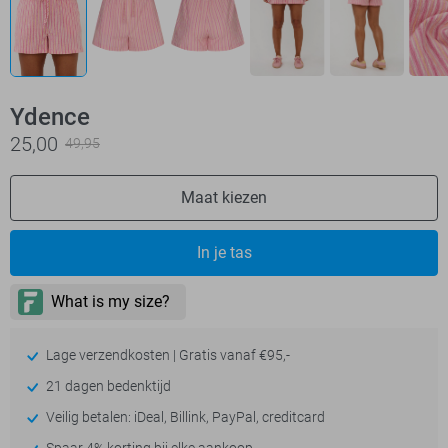
Ydence
25,00
49,95
Maat kiezen
In je tas
Lage verzendkosten | Gratis vanaf €95,-
21 dagen bedenktijd
Veilig betalen: iDeal, Billink, PayPal, creditcard
Spaar 4% korting bij elke aankoop