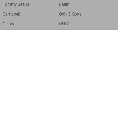
Tommy Jeans
Ballin
Campbell
Only & Sons
Geisha
ONLY
Lofty Manner
Zoso
Ydence
Vero Moda
Refined Department
Garcia
Sisters Point
Red Button
JDY
Fluresk
Harper & Yve
Object
Meld je aan voor onze nieuwsbrief
Meld je aan voor onze nieuwsbrief en profiteer als eerste van
acties!