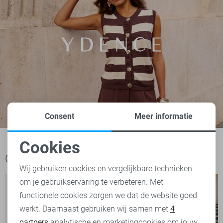
Consent
Meer informatie
Cookies
Noodzakelijke cookies
Ook het bekijken waard
Wij gebruiken cookies en vergelijkbare technieken
om je gebruikservaring te verbeteren. Met
Personalisatie cookies
functionele cookies zorgen we dat de website goed
werkt. Daarnaast gebruiken wij samen met
4
Analytische cookies
partners
analytische en marketingcookies om jouw