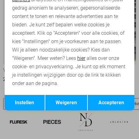
Marketing cookies
gedrag anoniem te analyseren, gepersonaliseerde
content te tonen en relevante advertenties aan te
bieden. Je kunt zelf bepalen welke cookies je
accepteert. Klik op "Accepteren" voor alle cookies, of
kies "Instellingen" om je voorkeuren aan te passen.
Wil je alleen noodzakelijke cookies? Kies dan
-50%
-50%
"Weigeren". Meer weten? Lees
hier
alles over onze
cookie- en privacyverklaring. Je kunt op elk moment
Ydence Korte broek
Ydence Blouse
je instellingen wijzigigen door op de link te klikken
25,00
49,95
25,00
49,95
onder aan de pagina.
Opslaan
Terug
Instellen
Weigeren
Accepteren
Ydence broeken
Ydence blouses
Jacqueline de Yong broek