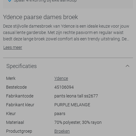
Ydence paarse dames broek
Deze stijlvolle damesbroek van Ydence is een ideale keuze voor jouw
casual lente garderobe. Met zijn rechte pasvorm en regular waist
biedt deze lange broek zowel comfort als een trendy uitstraling. De
subtiele textuur geeft een extra dimensie aan de zachtpaarse stof,
Lees meer
waardoor je moeiteloos een statement maakt zonder te overdrijven.
Met handige steekzakken kun je makkelijk kleine essentials opbergen,
wat deze broek praktisch maakt voor dagelijks gebruik.
Specificaties
De knoop- en ritssluiting zorgen voor een moeiteloze en veilige
Merk
Ydence
pasvorm, en dankzij de ademende stof blijf je de hele dag
Bestelcode
45106094
comfortabel. Combineer deze Ydence broek met een eenvoudige top
Fabrikantcode
pants leona tall ss2677
voor een ontspannen dagje uit, of kleed hem op met een elegante
blouse voor een meer verfijnde look. Of je nu een middag in het park
Fabrikant kleur
PURPLE MELANGE
plant of een informele lunchafspraak hebt, deze broek biedt de
Kleur
paars
perfecte balans tussen stijl en functionaliteit.
Materiaal
70% polyester, 30% rayon
Productgroep
Broeken