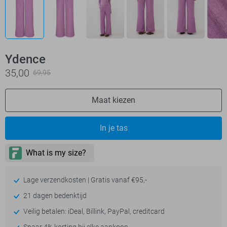
Ydence
35,00
69,95
Maat kiezen
In je tas
Lage verzendkosten | Gratis vanaf €95,-
21 dagen bedenktijd
Veilig betalen: iDeal, Billink, PayPal, creditcard
Spaar 4% korting bij elke aankoop