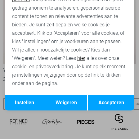
Marketing cookies
gedrag anoniem te analyseren, gepersonaliseerde
content te tonen en relevante advertenties aan te
bieden. Je kunt zelf bepalen welke cookies je
accepteert. Klik op "Accepteren" voor alle cookies, of
kies "Instellingen" om je voorkeuren aan te passen.
Wil je alleen noodzakelijke cookies? Kies dan
-50%
-50%
"Weigeren". Meer weten? Lees
hier
alles over onze
cookie- en privacyverklaring. Je kunt op elk moment
Ydence Broek
Ydence Gilet
je instellingen wijzigigen door op de link te klikken
35,00
69,95
30,00
59,95
onder aan de pagina.
Opslaan
Terug
Instellen
Weigeren
Accepteren
Ydence broeken
Ydence blouses
Ydence vesten
Ydence