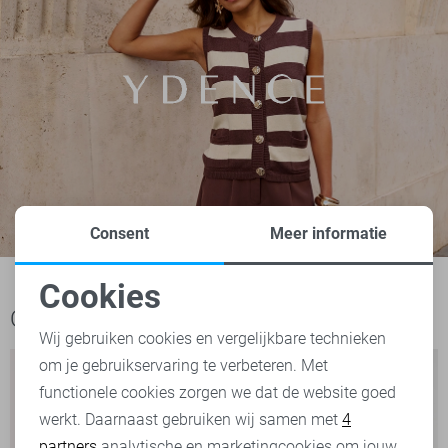
Consent
Meer informatie
Cookies
Noodzakelijke cookies
Ook het bekijken waard
Wij gebruiken cookies en vergelijkbare technieken
om je gebruikservaring te verbeteren. Met
Personalisatie cookies
functionele cookies zorgen we dat de website goed
werkt. Daarnaast gebruiken wij samen met
4
Analytische cookies
partners
analytische en marketingcookies om jouw