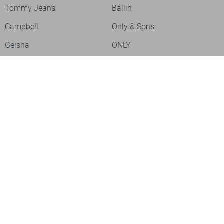
Tommy Jeans
Ballin
Campbell
Only & Sons
Geisha
ONLY
Lofty Manner
Zoso
Ydence
Vero Moda
Refined Department
Garcia
Sisters Point
Red Button
JDY
Fluresk
Harper & Yve
Object
Meld je aan voor onze nieuwsbrief
Meld je aan voor onze nieuwsbrief en profiteer als eerste van
acties!