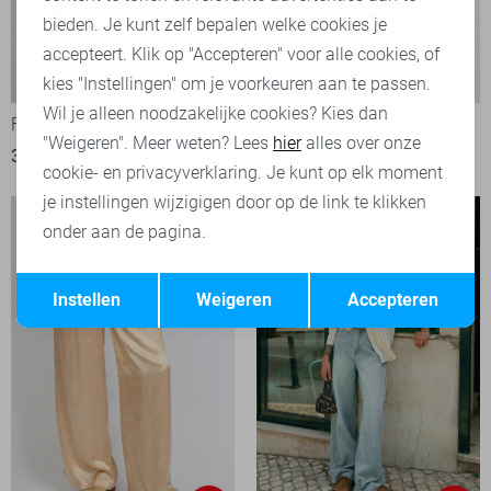
bieden. Je kunt zelf bepalen welke cookies je
accepteert. Klik op "Accepteren" voor alle cookies, of
-50%
-50%
kies "Instellingen" om je voorkeuren aan te passen.
Wil je alleen noodzakelijke cookies? Kies dan
Fluresk T-shirt
Fluresk T-shirt
"Weigeren". Meer weten? Lees
hier
alles over onze
30,00
59,99
20,00
39,99
cookie- en privacyverklaring. Je kunt op elk moment
je instellingen wijzigigen door op de link te klikken
onder aan de pagina.
Opslaan
Terug
Instellen
Weigeren
Accepteren