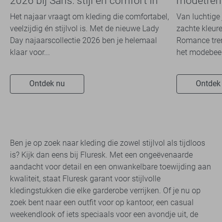
2026 bij Sans: stijl en comfort in
modetrend
travelkwaliteit
overal zie
Het najaar vraagt om kleding die comfortabel,
Van luchtige 
veelzijdig én stijlvol is. Met de nieuwe Lady
zachte kleure
Day najaarscollectie 2026 ben je helemaal
Romance tren
klaar voor...
het modebeel
Ontdek nu
Ontdek
Ben je op zoek naar kleding die zowel stijlvol als tijdloos
is? Kijk dan eens bij Fluresk. Met een ongeëvenaarde
aandacht voor detail en een onwankelbare toewijding aan
kwaliteit, staat Fluresk garant voor stijlvolle
kledingstukken die elke garderobe verrijken. Of je nu op
zoek bent naar een outfit voor op kantoor, een casual
weekendlook of iets speciaals voor een avondje uit, de