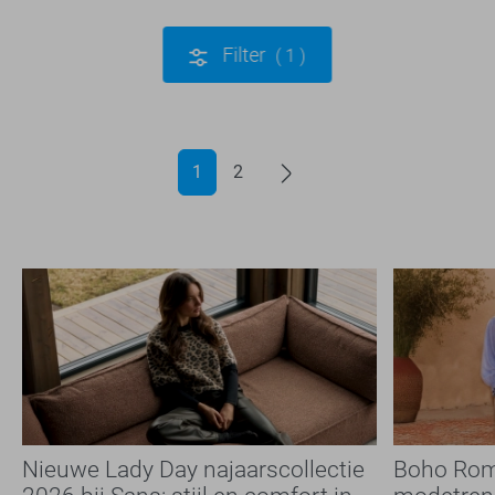
Filter
1
1
2
Nieuwe Lady Day najaarscollectie
Boho Rom