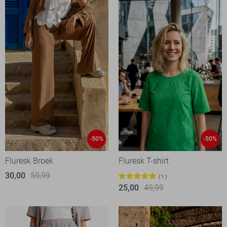
-50%
-50%
Fluresk Broek
Fluresk T-shirt
30,00
59,99
1
25,00
49,99