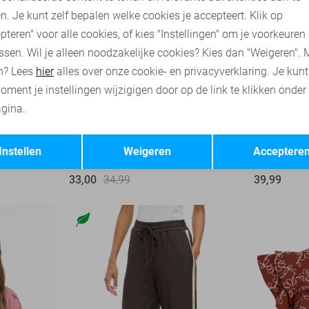
n. Je kunt zelf bepalen welke cookies je accepteert. Klik op
pteren" voor alle cookies, of kies "Instellingen" om je voorkeuren
ssen. Wil je alleen noodzakelijke cookies? Kies dan "Weigeren". 
n? Lees
hier
alles over onze cookie- en privacyverklaring. Je kun
oment je instellingen wijzigigen door op de link te klikken onder
gina.
-6%
-6%
Opslaan
Terug
Instellen
Weigeren
Acceptere
Vila T-shirt
Vila T-shirt
33,00
34,99
39,99