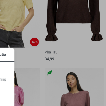
-50%
Vila Trui
atie
99
34,99
ring
d