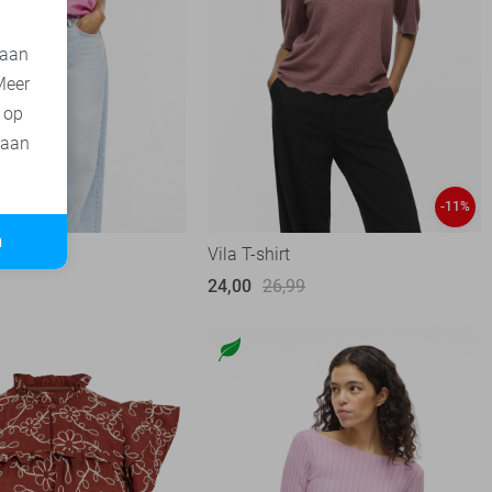
 aan
Meer
t op
 aan
-11%
n
Vila T-shirt
24,00
26,99