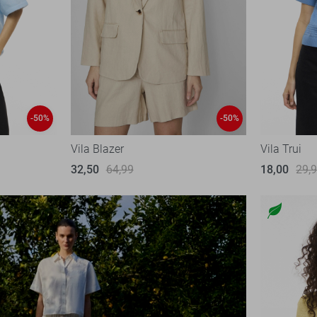
-50%
-50%
Vila Blazer
Vila Trui
32,50
64,99
18,00
29,