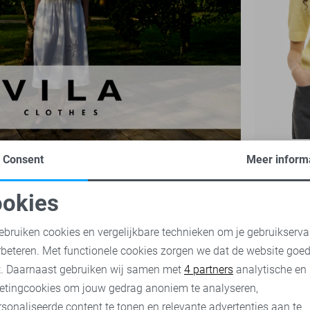
Vila T-shirt
Consent
Meer inform
15,00
29,
okies
oodzakelijke cookies
Personalisatie cookies
ebruiken cookies en vergelijkbare technieken om je gebruikserva
rbeteren. Met functionele cookies zorgen we dat de website goe
nalytische cookies
Marketing cookies
t. Daarnaast gebruiken wij samen met
4 partners
analytische en
etingcookies om jouw gedrag anoniem te analyseren,
sonaliseerde content te tonen en relevante advertenties aan te