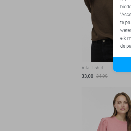
biede
SisterS point
272
"Acce
Studio Amaya
27
te pa
Superdry
3
wete
Tommy Jeans
78
elk m
Touch
de pa
23
TQ Amsterdam
43
Vero Moda
530
Vila T-shirt
Vila
439
33,00
34,99
Ydence
68
Zoso
232
Zusss
48