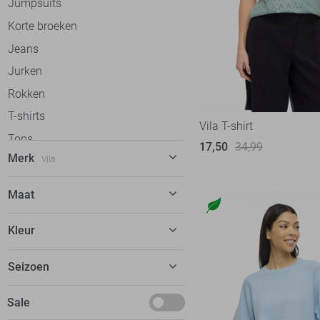
Jumpsuits
Korte broeken
Jeans
Jurken
Rokken
T-shirts
Vila T-shirt
Tops
17,50
34,99
Merk
Vila
Truien
Vesten
C&S The Label
56
Maat
Gilets
Calvin Klein
31
34
Blazers
Kleur
Cars
20
36
Jassen
dfns
2
Beige
Seizoen
36/32
Loungewear
Donders
8
Blauw
38
Basics
Sale
EsQualo
51
Bordeaux
38/32