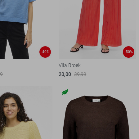
-40%
-50%
Vila Broek
99
20,00
39,99