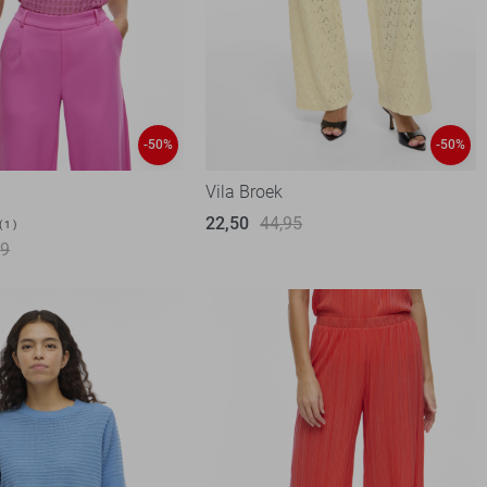
-50%
-50%
Vila Broek
22,50
44,95
1
99