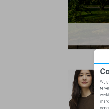
LTB
23
L/32
Mac
31
XL
Malelions
18
XL/32
Minus
14
XXL
NED
118
XXL/32
Noisy may
85
XXXL
Nukus
45
Object
181
Only
1005
Co
Pieces
280
N
Presly & Sun
15
Wij g
Red Button
170
te ve
A
Refined Department
46
werk
Rino & Pelle
mark
46
geper
Sans
7