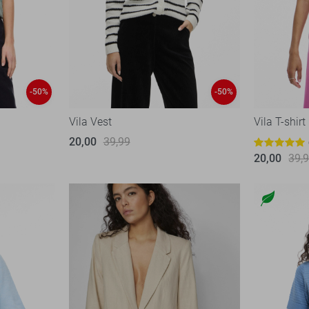
-50%
-50%
Vila Vest
Vila T-shirt
20,00
39,99
20,00
39,