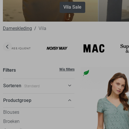
Vila Sale
Dameskleding
Vila
Filters
Wis filters
Sorteren
Standaard
Standaard
Productgroep
€ laag-hoog
Blouses
€ hoog-laag
Broeken