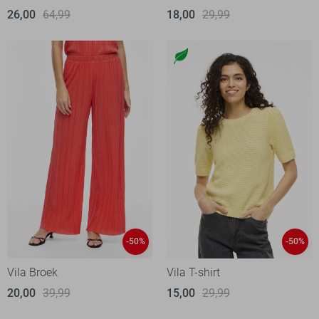
26,00
64,99
18,00
29,99
-50%
-50%
Vila Broek
Vila T-shirt
20,00
39,99
15,00
29,99