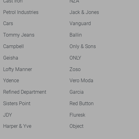
Cast Iron
NZA
Petrol Industries
Jack & Jones
Cars
Vanguard
Tommy Jeans
Ballin
Campbell
Only & Sons
Geisha
ONLY
Lofty Manner
Zoso
Ydence
Vero Moda
Refined Department
Garcia
Sisters Point
Red Button
JDY
Fluresk
Harper & Yve
Object