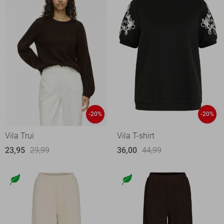
-20%
-20%
Vila Trui
Vila T-shirt
23,95
29,99
36,00
44,99