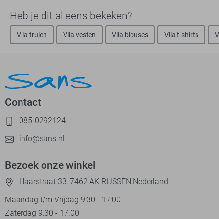
Heb je dit al eens bekeken?
Vila truien
Vila vesten
Vila blouses
Vila t-shirts
V
Contact
085-0292124
info@sans.nl
Bezoek onze winkel
Haarstraat 33, 7462 AK RIJSSEN Nederland
Maandag t/m Vrijdag 9:30 - 17:00
Zaterdag 9.30 - 17.00