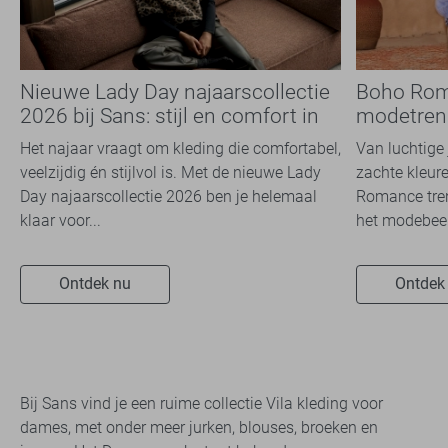
Nieuwe Lady Day najaarscollectie
Boho Rom
2026 bij Sans: stijl en comfort in
modetrend
travelkwaliteit
overal zie
Het najaar vraagt om kleding die comfortabel,
Van luchtige 
veelzijdig én stijlvol is. Met de nieuwe Lady
zachte kleure
Day najaarscollectie 2026 ben je helemaal
Romance tren
klaar voor...
het modebeel
Ontdek nu
Ontdek
Bij Sans vind je een ruime collectie Vila kleding voor
dames, met onder meer jurken, blouses, broeken en