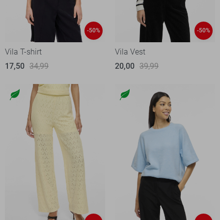
-50%
-50%
Vila T-shirt
Vila Vest
17,50
34,99
20,00
39,99