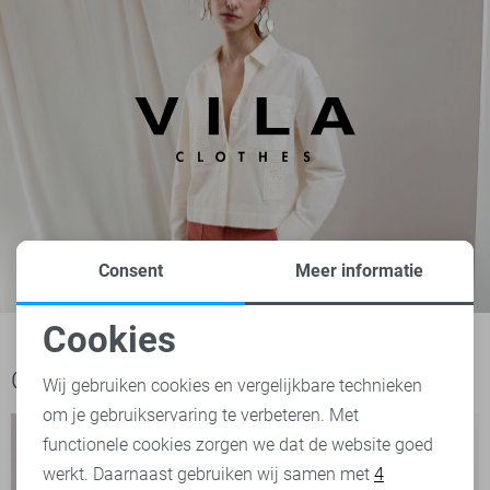
Consent
Meer informatie
Cookies
Noodzakelijke cookies
Ook het bekijken waard
Wij gebruiken cookies en vergelijkbare technieken
om je gebruikservaring te verbeteren. Met
Personalisatie cookies
functionele cookies zorgen we dat de website goed
werkt. Daarnaast gebruiken wij samen met
4
Analytische cookies