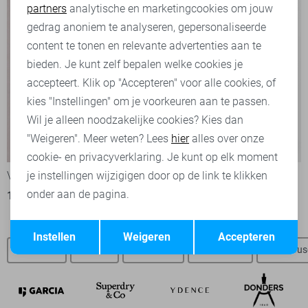
partners
analytische en marketingcookies om jouw
Marketing cookies
gedrag anoniem te analyseren, gepersonaliseerde
content te tonen en relevante advertenties aan te
bieden. Je kunt zelf bepalen welke cookies je
accepteert. Klik op "Accepteren" voor alle cookies, of
kies "Instellingen" om je voorkeuren aan te passen.
Wil je alleen noodzakelijke cookies? Kies dan
"Weigeren". Meer weten? Lees
hier
alles over onze
-50%
-50%
cookie- en privacyverklaring. Je kunt op elk moment
Vila Top
Object Blouse
je instellingen wijzigigen door op de link te klikken
onder aan de pagina.
13,50
26,99
22,50
44,99
Opslaan
Terug
Instellen
Weigeren
Accepteren
Vila SALE
Jurken
Vila truien
Vila vesten
Vila blou