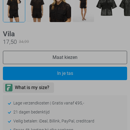
Vila
17,50
34,99
Maat kiezen
In je tas
Lage verzendkosten | Gratis vanaf €95,-
21 dagen bedenktijd
Veilig betalen: iDeal, Billink, PayPal, creditcard
Spaar 4% korting bij elke aankoop