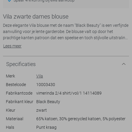
Vila zwarte dames blouse
Deze elegante Vila blouse met de naam "Black Beauty" is een verfijnde
aanvulling voor je lente garderobe. De blouse valt op door het
prachtige kanten patroon dat een speelse en toch stijlvolle uitstraling
biedt. De regular fit zorgt voor een comfortabel en ontspannen
Lees meer
silhouet, terwijl de korte mouwen perfect zijn voor de warmere dagen.
Met zijn subtiele puntkraag en knoopsluiting straalt de blouse een
tijdloze charme uit.
Specificaties
Deze blouse van 95% katoen en 5% polyester voelt zacht aan op de
Merk
Vila
huid en is licht en ademend. Dankzij de praktische borstzakken voegt
Bestelcode
10003430
de blouse een vleugje nonchalance toe aan je outfit. Ideaal voor een
Fabrikantcode
vimerinda 2/4 shirt/vol/1 14114089
casual dagje uit of een ontspannen brunch met vrienden. Combineer
de Black Beauty met een jeans of een lichte rok voor een veelzijdige en
Fabrikant kleur
Black Beauty
modieuze look die je de hele dag door kunt dragen. Laat deze Vila
Kleur
zwart
blouse de basis zijn voor je stijlvolle en comfortabele lente-outfits.
Materiaal
65% katoen, 30% gerecycled katoen, 5% polyester
Hals
Punt kraag