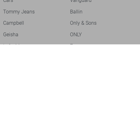
Cars
Vanguard
Tommy Jeans
Ballin
Campbell
Only & Sons
Geisha
ONLY
Lofty Manner
Zoso
Ydence
Vero Moda
Refined Department
Garcia
Sisters Point
Red Button
JDY
Fluresk
Harper & Yve
Object
Meld je aan voor onze nieuwsbrief
Meld je aan voor onze nieuwsbrief en profiteer als eerste van