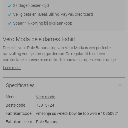
21 dagen bedenktijd
Veilig betalen: iDeal, Billink, PayPal, creditcard
Spaar 4% korting bij elke aankoop
Vero Moda gele dames t-shirt
Deze stijlvolle Pale Banana top van Vero Moda is een perfecte
aanvulling voor je zomergarderobe. De regular fit biedt een
comfortabele pasvorm en de korte mouwen zorgen ervoor dat je
lekker koel blijft op warme dagen. De top heeft een elegante
Lees meer
overslaghals die een vleugje verfijning toevoegt, terwijl het
strikkoorddetail aan de zijkant een speels element introduceert.
Gemaakt van lichte en luchtige materialen, is dit kledingstuk ideaal
Specificaties
voor zowel casual als iets formelere zomerse gelegenheden.
Merk
Vero moda
Dankzij het veelzijdige ontwerp kun je deze Vero Moda top
Bestelcode
15013724
gemakkelijk combineren met verschillende kledingstijlen. Draag het
Fabrikantcode
vmsonja ss v-neck bow tie top wvn e 10360921
met een lichte jeans voor een ontspannen dagje uit, of stijl het met
een rok voor een avondje op het terras. De zachte, geelachtige tint
Fabrikant kleur
Pale Banana
maakt deze top niet alleen een opvallende keuze, maar ook eenvoudig