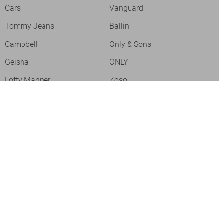
Cars
Vanguard
Tommy Jeans
Ballin
Campbell
Only & Sons
Geisha
ONLY
Lofty Manner
Zoso
Ydence
Vero Moda
Refined Department
Garcia
Sisters Point
Red Button
JDY
Fluresk
Harper & Yve
Object
Meld je aan voor onze nieuwsbrief
Meld je aan voor onze nieuwsbrief en profiteer als eerste van