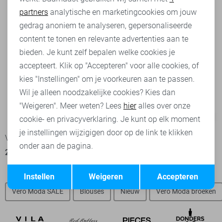
partners
analytische en marketingcookies om jouw
Marketing cookies
gedrag anoniem te analyseren, gepersonaliseerde
content te tonen en relevante advertenties aan te
bieden. Je kunt zelf bepalen welke cookies je
accepteert. Klik op "Accepteren" voor alle cookies, of
kies "Instellingen" om je voorkeuren aan te passen.
Wil je alleen noodzakelijke cookies? Kies dan
"Weigeren". Meer weten? Lees
hier
alles over onze
-50%
-50%
cookie- en privacyverklaring. Je kunt op elk moment
je instellingen wijzigigen door op de link te klikken
Vero Moda T-shirt
Vero Moda Korte broek
onder aan de pagina.
20,00
39,99
20,00
39,99
Opslaan
Terug
Instellen
Weigeren
Accepteren
Vero Moda SALE
Blouses
Nieuw
Vero Moda broeken