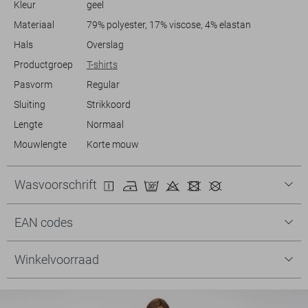
Kleur
geel
te mixen met andere kleuren. Of je nu een informele lunch hebt of een
zomerse wandeling, deze top biedt precies de juiste balans tussen
Materiaal
79% polyester, 17% viscose, 4% elastan
comfort en stijl.
Hals
Overslag
Productgroep
T-shirts
Pasvorm
Regular
Sluiting
Strikkoord
Lengte
Normaal
Mouwlengte
Korte mouw
Wasvoorschrift
EAN codes
Winkelvoorraad