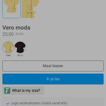
Vero moda
20,00
39,99
Geel
Bruin
Maat kiezen
In je tas
Lage verzendkosten | Gratis vanaf €95,-