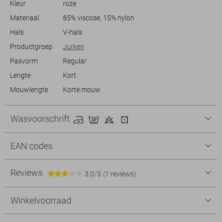
Kleur
roze
Materiaal
85% viscose, 15% nylon
Meer informatie:
De totale lengte is 83 cm bij maat S.
Hals
V-hals
Productgroep
Jurken
Pasvorm
Regular
Lengte
Kort
Mouwlengte
Korte mouw
Wasvoorschrift
EAN codes
Reviews
3.0/5
(1 reviews)
Winkelvoorraad