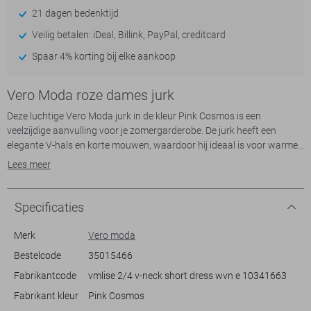
21 dagen bedenktijd
Veilig betalen: iDeal, Billink, PayPal, creditcard
Spaar 4% korting bij elke aankoop
Vero Moda roze dames jurk
Deze luchtige Vero Moda jurk in de kleur Pink Cosmos is een
veelzijdige aanvulling voor je zomergarderobe. De jurk heeft een
elegante V-hals en korte mouwen, waardoor hij ideaal is voor warme
dagen. De regular fit pasvorm zorgt voor een comfortabele drapering
Lees meer
langs je lichaam. De lagen ruches geven de jurk een speelse
uitstraling, terwijl de delicate afwerking en plooitjes bij de taille voor
een verfijnde look zorgen.
Specificaties
De zomerse uitstraling van deze Vero Moda jurk maakt hem geschikt
Merk
Vero moda
voor zowel een casual dagje uit als een zomerse avond. Combineer
Bestelcode
35015466
met sandalen voor alledaagse stijl, of draag hem met sierlijke
Fabrikantcode
vmlise 2/4 v-neck short dress wvn e 10341663
accessoires voor een feestelijke touch. De duurzame materialen en
het doordachte ontwerp staan garant voor lang draagplezier. Of je nu
Fabrikant kleur
Pink Cosmos
kiest voor een ontspannen brunch met vrienden of een zomerfeest,