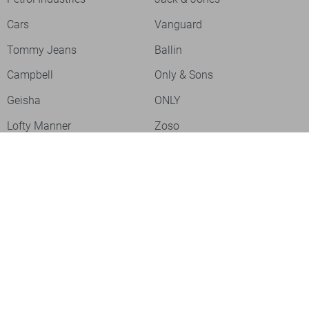
Cars
Vanguard
Tommy Jeans
Ballin
Campbell
Only & Sons
Geisha
ONLY
Lofty Manner
Zoso
Ydence
Vero Moda
Refined Department
Garcia
Sisters Point
Red Button
JDY
Fluresk
Harper & Yve
Object
Meld je aan voor onze nieuwsbrief