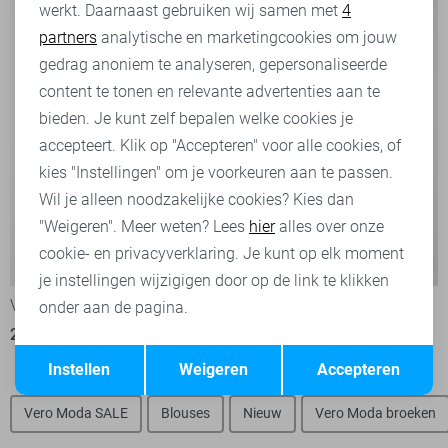
werkt. Daarnaast gebruiken wij samen met
4
Analytische cookies
partners
analytische en marketingcookies om jouw
Marketing cookies
gedrag anoniem te analyseren, gepersonaliseerde
content te tonen en relevante advertenties aan te
bieden. Je kunt zelf bepalen welke cookies je
accepteert. Klik op "Accepteren" voor alle cookies, of
kies "Instellingen" om je voorkeuren aan te passen.
Wil je alleen noodzakelijke cookies? Kies dan
"Weigeren". Meer weten? Lees
hier
alles over onze
cookie- en privacyverklaring. Je kunt op elk moment
-50%
-50%
je instellingen wijzigigen door op de link te klikken
Vero Moda Jurk
Vero Moda Jurk
onder aan de pagina.
27,50
54,99
27,50
54,99
Opslaan
Terug
Instellen
Weigeren
Accepteren
Vero Moda SALE
Blouses
Nieuw
Vero Moda broeken