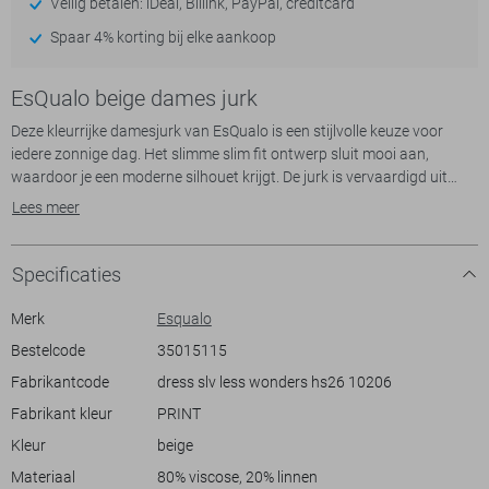
Veilig betalen: iDeal, Billink, PayPal, creditcard
Spaar 4% korting bij elke aankoop
EsQualo beige dames jurk
Deze kleurrijke damesjurk van EsQualo is een stijlvolle keuze voor
iedere zonnige dag. Het slimme slim fit ontwerp sluit mooi aan,
waardoor je een moderne silhouet krijgt. De jurk is vervaardigd uit
80% viscose en 20% linnen, wat zorgt voor een luchtige en
Lees meer
comfortabele drager. Met zijn levendige bloemenprint en halflange
snit is het een echte blikvanger tijdens zomerse dagen.
De EsQualo jurk biedt veelzijdigheid bij uiteenlopende gelegenheden.
Specificaties
Het ronde hals ontwerp en de mouwloze afwerking maken het ideaal
voor zowel een casual lunch als een middag in het park. Draag het
Merk
Esqualo
met sandalen voor een ontspannen look of combineer met elegante
Bestelcode
35015115
accessoires voor een avondje uit. Dankzij de rayon voering blijft het
Fabrikantcode
dress slv less wonders hs26 10206
materiaal soepel aanvoelen, wat bijdraagt aan de algehele
Fabrikant kleur
PRINT
Meer informatie:
Kleur
beige
De totale lengte is 94 cm bij maat 36.
Materiaal
80% viscose, 20% linnen