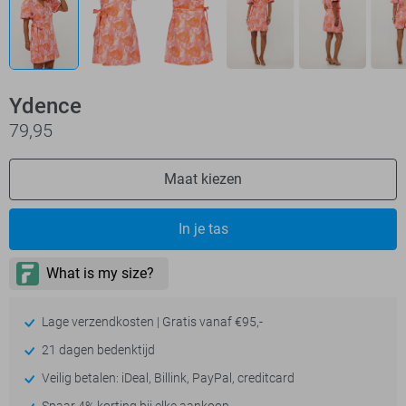
Ydence
79,95
Maat kiezen
In je tas
Lage verzendkosten | Gratis vanaf €95,-
21 dagen bedenktijd
Veilig betalen: iDeal, Billink, PayPal, creditcard
Spaar 4% korting bij elke aankoop