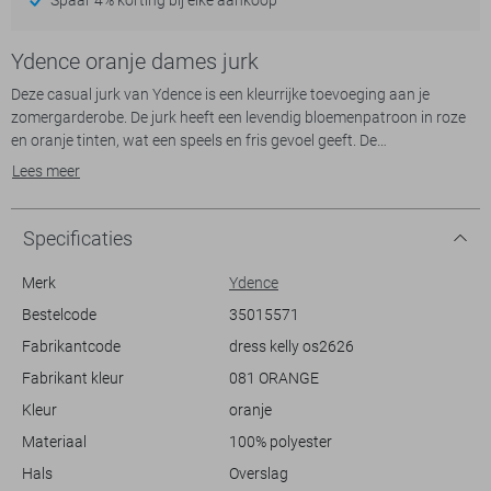
Ydence oranje dames jurk
Deze casual jurk van Ydence is een kleurrijke toevoeging aan je
zomergarderobe. De jurk heeft een levendig bloemenpatroon in roze
en oranje tinten, wat een speels en fris gevoel geeft. De
overslaghalslijn en het strikkoord in de taille zorgen voor een elegante
Lees meer
uitstraling. De korte mouwen geven een luchtige twist, perfect voor
warme zomerdagen. Met zijn reguliere pasvorm en korte lengte biedt
deze jurk zowel comfort als stijl.
Specificaties
Gemaakt van 100% polyester, voelt de jurk licht en ademend aan,
ideaal voor een dagje uit of een zomerse lunch. De jurk is een
Merk
Ydence
veelzijdige keuze, geschikt voor casual gelegenheden en ontspannen
Bestelcode
35015571
bijeenkomsten. Combineer hem met sandalen voor een informele look
Fabrikantcode
dress kelly os2626
of voeg een paar hakken toe voor een elegantere stijl. Of je nu naar
het strand gaat of een brunch hebt gepland, deze Ydence jurk zorgt
Fabrikant kleur
081 ORANGE
Kleur
oranje
Meer informatie:
Materiaal
100% polyester
De totale lengte is 84 cm bij maat S.
Hals
Overslag