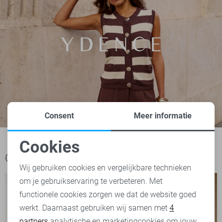
Consent
Meer informatie
Cookies
Noodzakelijke cookies
Ook het bekijken waard
Wij gebruiken cookies en vergelijkbare technieken
om je gebruikservaring te verbeteren. Met
Personalisatie cookies
functionele cookies zorgen we dat de website goed
werkt. Daarnaast gebruiken wij samen met
4
Analytische cookies
partners
analytische en marketingcookies om jouw