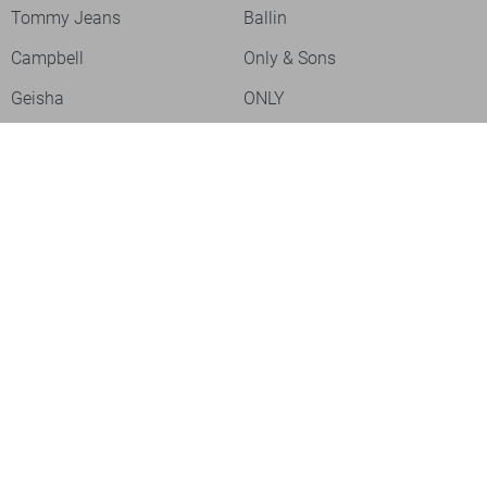
Tommy Jeans
Ballin
Campbell
Only & Sons
Geisha
ONLY
Lofty Manner
Zoso
Ydence
Vero Moda
Refined Department
Garcia
Sisters Point
Red Button
JDY
Fluresk
Harper & Yve
Object
Meld je aan voor onze nieuwsbrief
Meld je aan voor onze nieuwsbrief en profiteer als eerste van
acties!