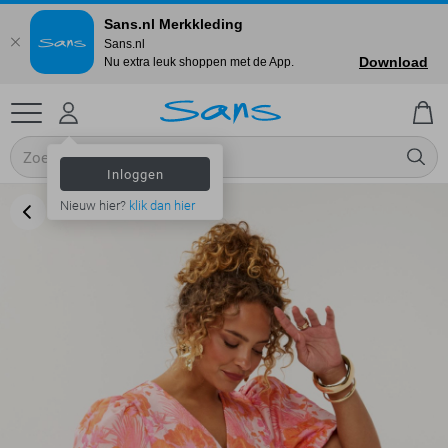
Sans.nl Merkkleding
Sans.nl
Download
Nu extra leuk shoppen met de App.
Inloggen
Nieuw hier?
klik dan hier