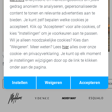
Marketing cookies
gedrag anoniem te analyseren, gepersonaliseerde
content te tonen en relevante advertenties aan te
bieden. Je kunt zelf bepalen welke cookies je
accepteert. Klik op "Accepteren" voor alle cookies, of
kies "Instellingen" om je voorkeuren aan te passen.
Wil je alleen noodzakelijke cookies? Kies dan
-15%
-50%
"Weigeren". Meer weten? Lees
hier
alles over onze
cookie- en privacyverklaring. Je kunt op elk moment
Ydence Blouse
Lofty Manner Jurk
je instellingen wijzigigen door op de link te klikken
51,00
59,95
45,00
89,95
onder aan de pagina.
Opslaan
Terug
Instellen
Weigeren
Accepteren
Ydence broeken
Ydence blouses
Ydence vesten
Ydence