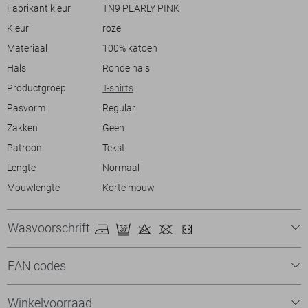
huis haalt.
Fabrikant kleur
TN9 PEARLY PINK
Kleur
roze
Materiaal
100% katoen
Hals
Ronde hals
Productgroep
T-shirts
Pasvorm
Regular
Zakken
Geen
Patroon
Tekst
Lengte
Normaal
Mouwlengte
Korte mouw
Wasvoorschrift
EAN codes
Winkelvoorraad