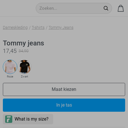
Dameskleding
T-shirts
Tommy Jeans
Tommy jeans
17,45
34,90
Roze
Zwart
Maat kiezen
In je tas