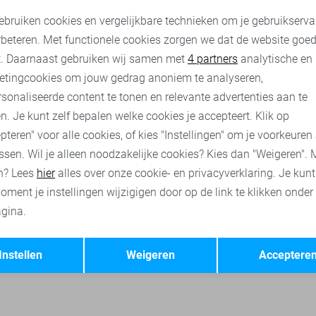
Tommy Jeans T-shirt
Tommy Jeans T-shirt
oodzakelijke cookies
Personalisatie cookies
ebruiken cookies en vergelijkbare technieken om je gebruikserva
14,95
29,90
14,95
29,90
rbeteren. Met functionele cookies zorgen we dat de website goe
nalytische cookies
Marketing cookies
t. Daarnaast gebruiken wij samen met
4 partners
analytische en
ruien
Jacqueline de Yong t-shirts
Only t-shirts
Pieces t-shi
etingcookies om jouw gedrag anoniem te analyseren,
sonaliseerde content te tonen en relevante advertenties aan te
n. Je kunt zelf bepalen welke cookies je accepteert. Klik op
pteren" voor alle cookies, of kies "Instellingen" om je voorkeuren
ssen. Wil je alleen noodzakelijke cookies? Kies dan "Weigeren". 
n? Lees
hier
alles over onze cookie- en privacyverklaring. Je kun
oment je instellingen wijzigigen door op de link te klikken onder
gina.
Opslaan
Terug
Instellen
Weigeren
Acceptere