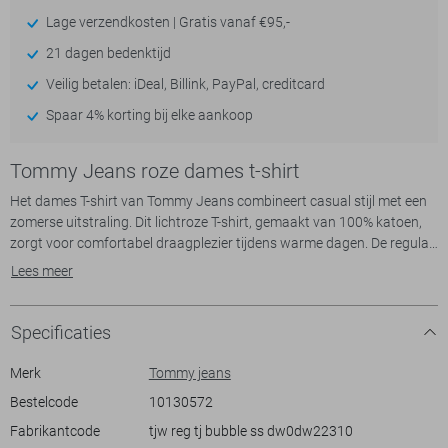
Lage verzendkosten | Gratis vanaf €95,-
21 dagen bedenktijd
Veilig betalen: iDeal, Billink, PayPal, creditcard
Spaar 4% korting bij elke aankoop
Tommy Jeans roze dames t-shirt
Het dames T-shirt van Tommy Jeans combineert casual stijl met een
zomerse uitstraling. Dit lichtroze T-shirt, gemaakt van 100% katoen,
zorgt voor comfortabel draagplezier tijdens warme dagen. De regular
fit pasvorm zorgt voor een ontspannen look, waarbij de klassieke
Lees meer
ronde hals een tijdloos element toevoegt. Het ontwerp is voorzien van
een subtiel tekstpatroon, wat het geheel een speelse touch geeft.
Dit shirt is een veelzijdige keuze, perfect voor informele zomeruitjes of
Specificaties
een ontspannen dagje thuis. Combineer het moeiteloos met je
favoriete jeans of een luchtige rok voor een frisse, moderne look. De
Merk
Tommy jeans
korte mouwen en normale lengte maken het een uitstekende keuze
Bestelcode
10130572
voor diverse gelegenheden, van een strandwandeling tot een middag
Fabrikantcode
tjw reg tj bubble ss dw0dw22310
in het park. Met Tommy Jeans weet je zeker dat je kwaliteit en stijl in