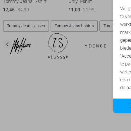
Tommy Jeans T-shirt
Only T-shirt
N
Wij g
17,45
34,90
11,00
21,99
te ve
A
werk
Tommy Jeans jassen
Tommy Jeans t-shirts
Tommy Jeans t
mark
geper
biede
"Acce
te pa
wete
elk m
de pa