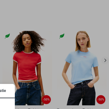
atie
-50%
-50%