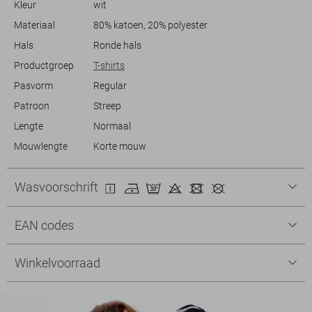
Kleur
wit
comfort als stijl.
Materiaal
80% katoen, 20% polyester
Hals
Ronde hals
Productgroep
T-shirts
Pasvorm
Regular
Patroon
Streep
Lengte
Normaal
Mouwlengte
Korte mouw
Wasvoorschrift
EAN codes
Winkelvoorraad