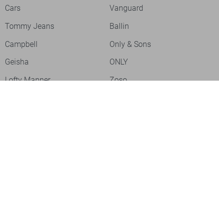
Cars
Vanguard
Tommy Jeans
Ballin
Campbell
Only & Sons
Geisha
ONLY
Lofty Manner
Zoso
Ydence
Vero Moda
Refined Department
Garcia
Sisters Point
Red Button
JDY
Fluresk
Harper & Yve
Object
Meld je aan voor onze nieuwsbrief
Meld je aan voor onze nieuwsbrief en profiteer als eerste van