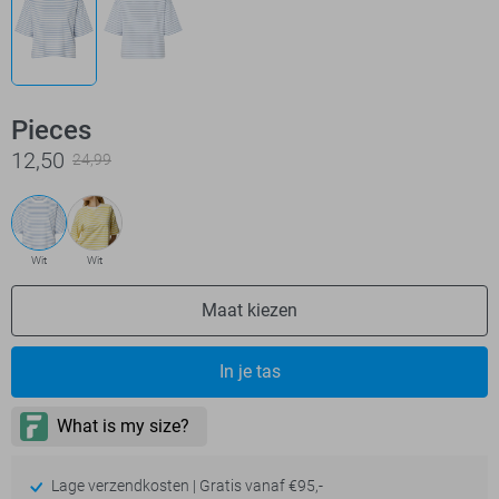
Pieces
12,50
24,99
Wit
Wit
Maat kiezen
In je tas
Lage verzendkosten | Gratis vanaf €95,-