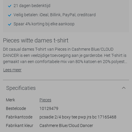
21 dagen bedenktijd
Veilig betalen: iDeal, Billink, PayPal, creditcard
Spaar 4% korting bij elke aankoop
Pieces witte dames t-shirt
Dit casual dames T-shirt van Pieces in Cashmere Blue/CLOUD
DANCER is een veelzijdige toevoeging aan je garderobe. Het T-shirt is
gemaakt van een comfortabele mix van 80% katoen en 20% polyester,
en biedt een zachte touch die perfect is voor de zomerse maanden. De
Lees meer
regular fit zorgt voor een ontspannen draagcomfort, terwijl de korte
mouwen en de ronde hals het geheel een luchtige uitstraling geven.
De subtiele strepen in blauw en wit voegen een tijdloze charme toe die
Specificaties
bij diverse stijlen past.
Met zijn fraaie streeppatroon en ontspannen pasvorm is dit Pieces T-
Merk
Pieces
shirt een ideale keuze voor zowel een dagje strand als een casual
Bestelcode
10129479
lunch met vrienden. Combineer het eenvoudig met een lichte jeans of
Fabrikantcode
pcsadie 2/4 boxy tee pwp jrs bc 17165468
een korte broek voor een nonchalante look. De normale lengte maakt
het gemakkelijk om dit T-shirt in je favoriete outfits te integreren. Of je
Fabrikant kleur
Cashmere Blue/Cloud Dancer
nu een relaxte dag thuis hebt of op pad gaat, dit T-shirt biedt zowel