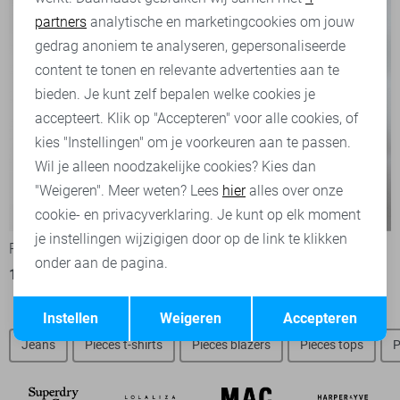
partners
analytische en marketingcookies om jouw
Marketing cookies
gedrag anoniem te analyseren, gepersonaliseerde
content te tonen en relevante advertenties aan te
bieden. Je kunt zelf bepalen welke cookies je
accepteert. Klik op "Accepteren" voor alle cookies, of
kies "Instellingen" om je voorkeuren aan te passen.
Wil je alleen noodzakelijke cookies? Kies dan
"Weigeren". Meer weten? Lees
hier
alles over onze
-50%
-50%
cookie- en privacyverklaring. Je kunt op elk moment
je instellingen wijzigigen door op de link te klikken
Pieces T-shirt
SisterS point T-shirt
onder aan de pagina.
12,50
24,99
20,00
39,95
Opslaan
Terug
Instellen
Weigeren
Accepteren
Jeans
Pieces t-shirts
Pieces blazers
Pieces tops
P