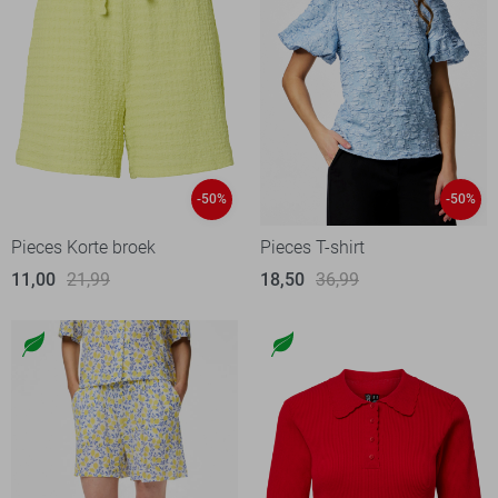
-50%
-50%
Pieces Korte broek
Pieces T-shirt
11,00
21,99
18,50
36,99