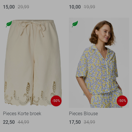
15,00
29,99
10,00
19,99
-50%
-50%
Pieces Korte broek
Pieces Blouse
22,50
44,99
17,50
34,99