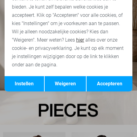
bieden. Je kunt zelf bepalen welke cookies je
accepteert. Klik op "Accepteren" voor alle cookies, of
kies "Instellingen" om je voorkeuren aan te passen.
Wil je alleen noodzakelijke cookies? Kies dan
"Weigeren". Meer weten? Lees
hier
alles over onze
cookie- en privacyverklaring. Je kunt op elk moment
je instellingen wijzigigen door op de link te klikken
onder aan de pagina.
Opslaan
Terug
Instellen
Weigeren
Accepteren