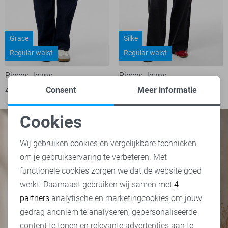
Grace
Silke
Regular waist
Regular waist
Pieces Jeans
Pieces Jeans
Consent
Meer informatie
49,99
44,99
Cookies
Noodzakelijke cookies
Wij gebruiken cookies en vergelijkbare technieken
om je gebruikservaring te verbeteren. Met
Personalisatie cookies
functionele cookies zorgen we dat de website goed
werkt. Daarnaast gebruiken wij samen met
4
Analytische cookies
partners
analytische en marketingcookies om jouw
Marketing cookies
gedrag anoniem te analyseren, gepersonaliseerde
content te tonen en relevante advertenties aan te