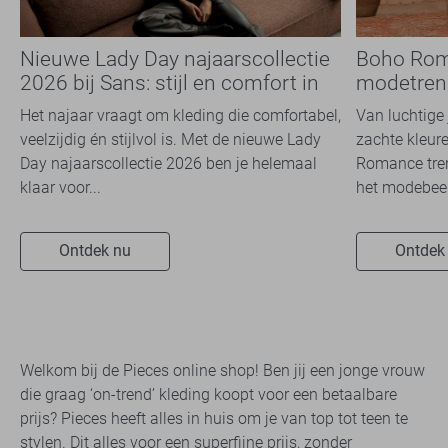
Nieuwe Lady Day najaarscollectie
Boho Rom
2026 bij Sans: stijl en comfort in
modetrend
travelkwaliteit
overal zie
Het najaar vraagt om kleding die comfortabel,
Van luchtige 
veelzijdig én stijlvol is. Met de nieuwe Lady
zachte kleure
Day najaarscollectie 2026 ben je helemaal
Romance tren
klaar voor...
het modebeel
Ontdek nu
Ontdek
Welkom bij de Pieces online shop! Ben jij een jonge vrouw
die graag ‘on-trend’ kleding koopt voor een betaalbare
prijs? Pieces heeft alles in huis om je van top tot teen te
stylen. Dit alles voor een superfijne prijs, zonder