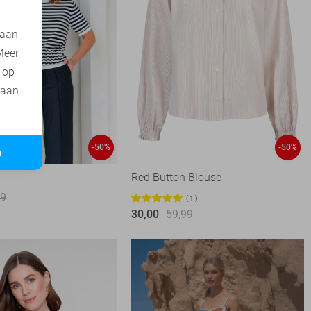
 aan
Meer
t op
 aan
-50%
-50%
n
Red Button Blouse
99
1
30,00
59,99