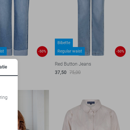
Bibette
ist
Regular waist
-50%
-50%
 Jeans
Red Button Jeans
atie
37,50
75,00
1
99
ring
d