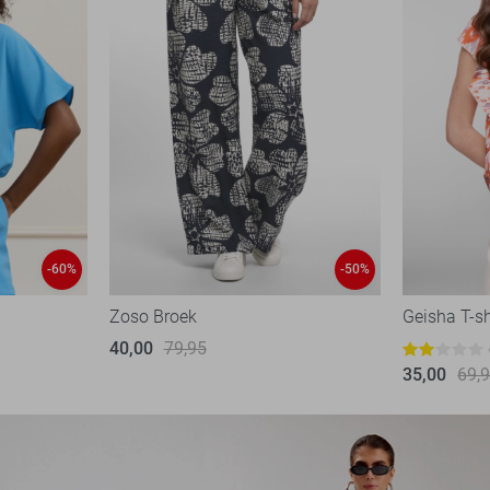
-60%
-50%
Zoso Broek
Geisha T-sh
40,00
79,95
35,00
69,