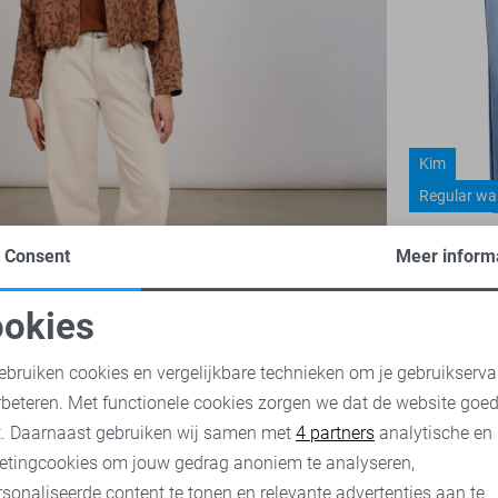
Kim
Regular wa
Red Button
Consent
Meer inform
35,00
69,
okies
oodzakelijke cookies
Personalisatie cookies
ebruiken cookies en vergelijkbare technieken om je gebruikserva
rbeteren. Met functionele cookies zorgen we dat de website goe
nalytische cookies
Marketing cookies
t. Daarnaast gebruiken wij samen met
4 partners
analytische en
etingcookies om jouw gedrag anoniem te analyseren,
sonaliseerde content te tonen en relevante advertenties aan te