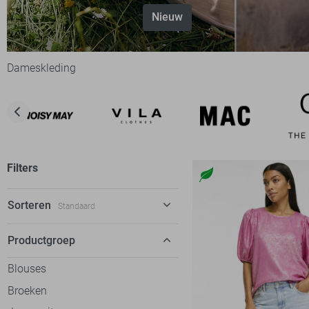
Nieuw
Dameskleding
Filters
Sorteren
Standaard
Standaard
Productgroep
€ laag-hoog
Blouses
€ hoog-laag
Broeken