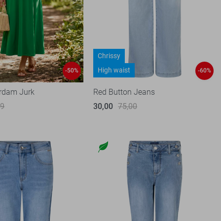
Chrissy
High waist
-50%
-60%
rdam Jurk
Red Button Jeans
99
30,00
75,00