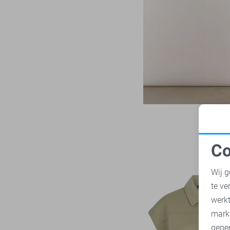
LTB
22
Zand
Mac
31
Zilver
Malelions
17
Zwart
Minus
14
NED
116
Noisy may
85
Nukus
45
Object
181
Only
1023
Co
Pieces
283
N
Presly & Sun
15
Wij g
Red Button
170
te ve
A
Refined Department
46
werk
Rino & Pelle
mark
46
geper
Sans
7