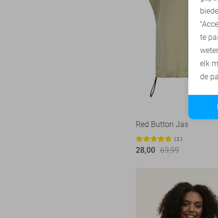
biede
SisterS point
271
"Acce
Studio Amaya
27
te pa
Superdry
3
wete
Tommy Jeans
77
elk m
Touch
de pa
22
TQ Amsterdam
43
Vero Moda
543
Vila
434
Red Button Jas
Ydence
66
2
28,00
69,99
Zoso
231
Zusss
49