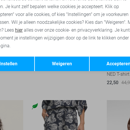
n. Je kunt zelf bepalen welke cookies je accepteert. Klik op
pteren" voor alle cookies, of kies "Instellingen" om je voorkeuren
ssen. Wil je alleen noodzakelijke cookies? Kies dan "Weigeren". 
n? Lees
hier
alles over onze cookie- en privacyverklaring. Je kun
oment je instellingen wijzigigen door op de link te klikken onder
gina.
Opslaan
Terug
-60%
Instellen
Weigeren
Acceptere
NED T-shirt
22,50
44,