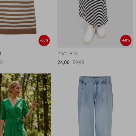
-60%
-60%
t
Zoso Rok
95
24,00
59,95