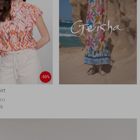
-50%
irt
1
99