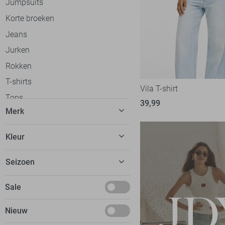
Jumpsuits
Korte broeken
Jeans
Jurken
Rokken
T-shirts
Vila T-shirt
Tops
39,99
Merk
Truien
Vesten
C&S The Label
58
Kleur
Gilets
Calvin Klein
30
Beige
Blazers
Seizoen
Cars
20
Blauw
Jassen
dfns
2
Basics
Sale
Bordeaux
Ondergoed
Donders
8
Deals
Bruin
Loungewear
Nieuw
EsQualo
51
Januari
Camel
Accessoires