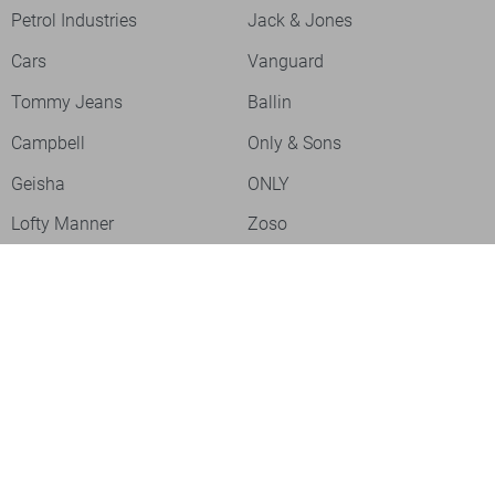
Petrol Industries
Jack & Jones
Cars
Vanguard
Tommy Jeans
Ballin
Campbell
Only & Sons
Geisha
ONLY
Lofty Manner
Zoso
Ydence
Vero Moda
Refined Department
Garcia
Sisters Point
Red Button
JDY
Fluresk
Harper & Yve
Object
Meld je aan voor onze nieuwsbrief