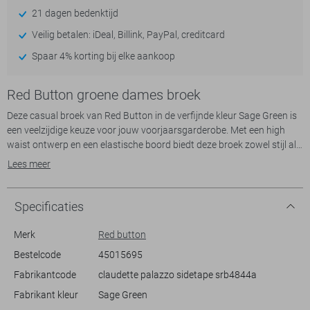
21 dagen bedenktijd
Veilig betalen: iDeal, Billink, PayPal, creditcard
Spaar 4% korting bij elke aankoop
Red Button groene dames broek
Deze casual broek van Red Button in de verfijnde kleur Sage Green is
een veelzijdige keuze voor jouw voorjaarsgarderobe. Met een high
waist ontwerp en een elastische boord biedt deze broek zowel stijl als
comfort. De straight fit zorgt ervoor dat je er moeiteloos stijlvol uitziet,
Lees meer
terwijl de praktische steekzakken een functioneel element toevoegen.
Aan de zijkant is een verfijnde streep toegevoegd, wat een moderne
twist geeft aan het geheel. Ideaal voor alledaags gebruik, van een
Specificaties
ontspannen dag thuis tot een casual uitstapje in de stad.
Merk
Red button
De normale lengte en het comfortabele materiaal maken deze broek
Bestelcode
45015695
perfect voor allerlei gelegenheden. Of je nu op zoek bent naar een
Fabrikantcode
claudette palazzo sidetape srb4844a
frisse look voor een brunch of een relaxte outfit voor een dag op
kantoor, deze broek past bij elke setting. Draag hem met een luchtige
Fabrikant kleur
Sage Green
blouse of een eenvoudig T-shirt en je hebt gegarandeerd een stijlvolle