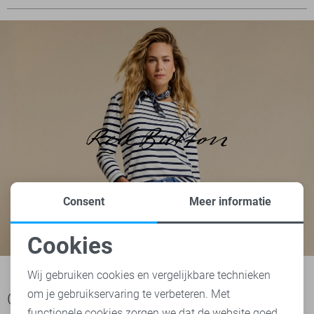
Consent
Meer informatie
Cookies
Noodzakelijke cookies
Wij gebruiken cookies en vergelijkbare technieken
om je gebruikservaring te verbeteren. Met
Personalisatie cookies
Ook het bekijken waard
functionele cookies zorgen we dat de website goed