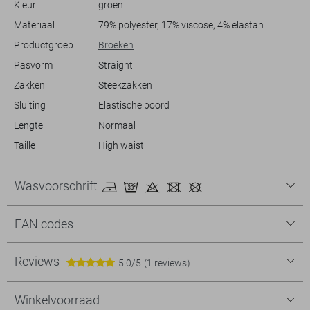
Kleur
groen
outfit. De subtiele details, zoals de zijdelingse streep, maken het niet
Materiaal
79% polyester, 17% viscose, 4% elastan
Meer informatie:
Productgroep
Broeken
De binnenbeenlengte is 82 cm bij maat 36/33.
Pasvorm
Straight
Zakken
Steekzakken
Sluiting
Elastische boord
Lengte
Normaal
Taille
High waist
Wasvoorschrift
EAN codes
Reviews
5.0/5
(1 reviews)
Winkelvoorraad