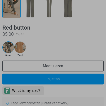
Red button
35,00
69,99
Groen
Zand
Maat kiezen
In je tas
Lage verzendkosten | Gratis vanaf €95,-