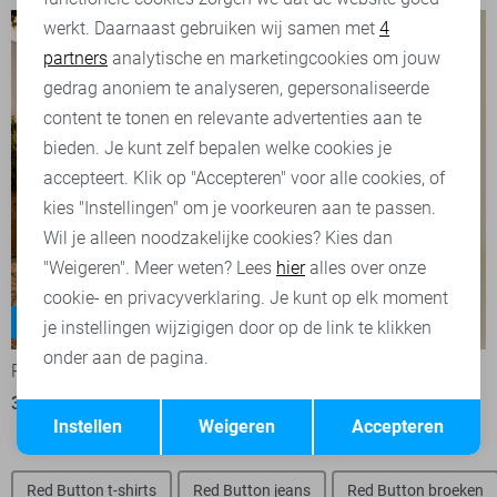
werkt. Daarnaast gebruiken wij samen met
4
Analytische cookies
partners
analytische en marketingcookies om jouw
Marketing cookies
gedrag anoniem te analyseren, gepersonaliseerde
content te tonen en relevante advertenties aan te
bieden. Je kunt zelf bepalen welke cookies je
accepteert. Klik op "Accepteren" voor alle cookies, of
kies "Instellingen" om je voorkeuren aan te passen.
Wil je alleen noodzakelijke cookies? Kies dan
"Weigeren". Meer weten? Lees
hier
alles over onze
cookie- en privacyverklaring. Je kunt op elk moment
Claudette
Claudette
-50%
-50%
je instellingen wijzigigen door op de link te klikken
onder aan de pagina.
Red Button Broek
Red Button Broek
35,00
69,99
35,00
69,99
Opslaan
Terug
Instellen
Weigeren
Accepteren
Red Button t-shirts
Red Button jeans
Red Button broeken