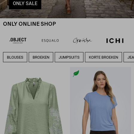
ONLY SALE
ONLY ONLINE SHOP
BLOUSES
BROEKEN
JUMPSUITS
KORTE BROEKEN
JE