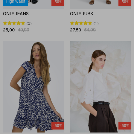
High waist
-50%
-50%
ONLY JEANS
ONLY JURK
2
1
25,00
49,99
27,50
54,99
-50%
-50%