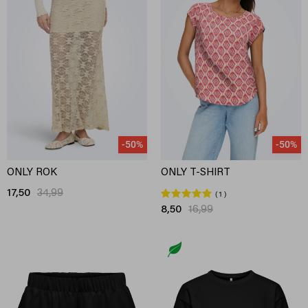
-50%
-50%
ONLY ROK
ONLY T-SHIRT
17,50
34,99
1
8,50
16,99