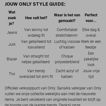
JOUW ONLY STYLE GUIDE:
Wat
Waar is het van
Perfect
zoek
Hoe valt het?
gemaakt?
voor...
je?
Van skinny tot
Comfortabel
Elke dag &
Jeans
wideleg fit
stretchdenim
overal
Van getailleerd tot
Luchtig viscose
Werk én een
Jurk
losvallend
of katoen
feestje
Een
Van straight tot
Chique
Blazer
zakelijke
netjes getailleerd
polyesterblend
look
Van trendy
Zacht acryl of
Jouw vrije
Trui
oversized tot slim fit
katoen
tijd
Officiëel verkooppunt van Only: SansAls verkoper van Only
vullen we onze collectie wekelijks aan met de nieuwste
items. Je bent verzekerd van originele kwaliteit en blijft op
de hoogte van de laatste trends. Dankzij onze