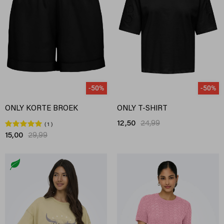
-50%
-50%
ONLY KORTE BROEK
ONLY T-SHIRT
12,50
24,99
1
15,00
29,99