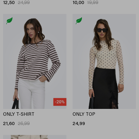
12,50
24,99
10,00
19,99
-20%
ONLY T-SHIRT
ONLY TOP
21,60
26,99
24,99