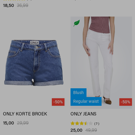
18,50
36,99
Blush
Regular waist
-50%
-50%
ONLY KORTE BROEK
ONLY JEANS
15,00
29,99
7
25,00
49,99