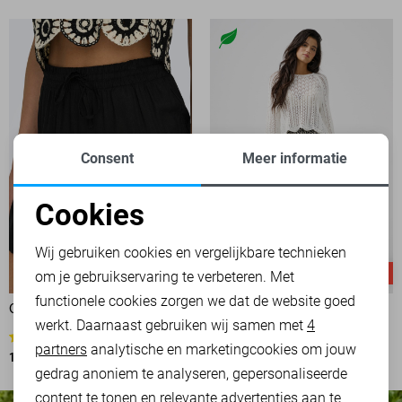
Consent
Meer informatie
Cookies
Noodzakelijke cookies
Wij gebruiken cookies en vergelijkbare technieken
-50%
-50%
om je gebruikservaring te verbeteren. Met
Personalisatie cookies
functionele cookies zorgen we dat de website goed
ONLY KORTE BROEK
ONLY BROEK
werkt. Daarnaast gebruiken wij samen met
4
Analytische cookies
17,50
34,99
3
partners
analytische en marketingcookies om jouw
10,00
19,99
Marketing cookies
gedrag anoniem te analyseren, gepersonaliseerde
content te tonen en relevante advertenties aan te