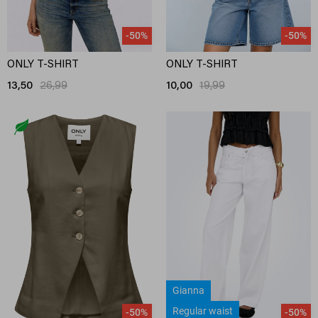
-50%
-50%
ONLY T-SHIRT
ONLY T-SHIRT
13,50
26,99
10,00
19,99
Gianna
Regular waist
-50%
-50%