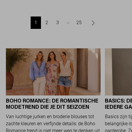
1
2
3
25
BOHO ROMANCE: DE ROMANTISCHE
BASICS: D
MODETREND DIE JE DIT SEIZOEN
IEDERE G
OVERAL ZIET
Van luchtige jurken en broderie blouses tot
Basics zijn t
zachte kleuren en verfijnde details: de Boho
belangrijke r
Romance trend is niet meer weg te denken uit
garderobe. Z