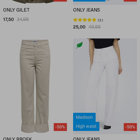
ONLY GILET
ONLY JEANS
17,50
34,99
2
25,00
49,99
Madison
High waist
-50%
-50%
ONLY BROEK
ONLY JEANS