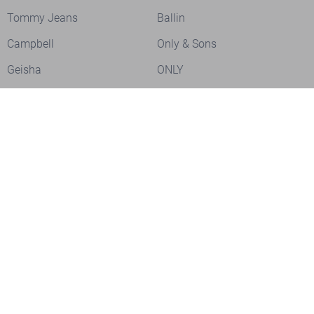
Tommy Jeans
Ballin
Campbell
Only & Sons
Geisha
ONLY
Lofty Manner
Zoso
Ydence
Vero Moda
Refined Department
Garcia
Sisters Point
Red Button
JDY
Fluresk
Harper & Yve
Object
Meld je aan voor onze nieuwsbrief
Meld je aan voor onze nieuwsbrief en profiteer als eerste van
acties!