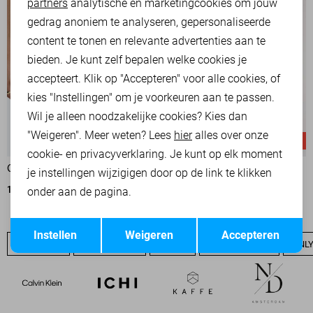
partners
analytische en marketingcookies om jouw
Marketing cookies
gedrag anoniem te analyseren, gepersonaliseerde
content te tonen en relevante advertenties aan te
bieden. Je kunt zelf bepalen welke cookies je
accepteert. Klik op "Accepteren" voor alle cookies, of
kies "Instellingen" om je voorkeuren aan te passen.
Wil je alleen noodzakelijke cookies? Kies dan
"Weigeren". Meer weten? Lees
hier
alles over onze
-50%
-50%
cookie- en privacyverklaring. Je kunt op elk moment
ONLY KORTE BROEK
ONLY KORTE BROEK
je instellingen wijzigigen door op de link te klikken
13,50
26,99
12,50
24,99
onder aan de pagina.
Opslaan
Terug
Instellen
Weigeren
Accepteren
ONLY SALE
ONLY BASICS
NIEUW
ONLY T-SHIRTS
ONLY