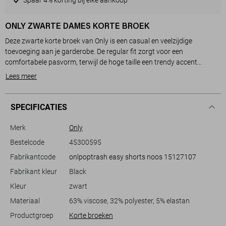
ONLY ZWARTE DAMES KORTE BROEK
Deze zwarte korte broek van Only is een casual en veelzijdige
toevoeging aan je garderobe. De regular fit zorgt voor een
comfortabele pasvorm, terwijl de hoge taille een trendy accent
toevoegt. Gemaakt van een zachte mix van 63% viscose, 32%
Lees meer
polyester en 5% elastaan, biedt deze broek zowel comfort als stijl. De
elastische boord maakt het dragen extra comfortabel en praktisch,
terwijl de steekzakken ruimte bieden voor kleine benodigdheden.
SPECIFICATIES
Of je nu een dagje gaat winkelen of relaxt met vrienden in het park,
Merk
Only
deze Only short is een uitstekende keuze. Het tijdloze ontwerp met
Bestelcode
45300595
subtiele plooien aan de voorkant combineert moeiteloos met
Fabrikantcode
onlpoptrash easy shorts noos 15127107
verschillende tops, van eenvoudige T-shirts tot een elegante blouse.
De normale lengte en neutrale zwarte kleur maken het gemakkelijk te
Fabrikant kleur
Black
combineren met je favoriete sneakers of sandalen. Deze short is een
Kleur
zwart
ideale keuze voor elke ontspannen gelegenheid en biedt je een
stijlvolle, zorgeloze look.
Materiaal
63% viscose, 32% polyester, 5% elastan
Productgroep
Korte broeken