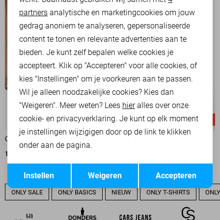
partners
analytische en marketingcookies om jouw
Marketing cookies
gedrag anoniem te analyseren, gepersonaliseerde
content te tonen en relevante advertenties aan te
bieden. Je kunt zelf bepalen welke cookies je
accepteert. Klik op "Accepteren" voor alle cookies, of
kies "Instellingen" om je voorkeuren aan te passen.
Wil je alleen noodzakelijke cookies? Kies dan
"Weigeren". Meer weten? Lees
hier
alles over onze
cookie- en privacyverklaring. Je kunt op elk moment
-50%
-50%
je instellingen wijzigigen door op de link te klikken
ONLY KORTE BROEK
ONLY KORTE BROEK
onder aan de pagina.
13,50
26,99
13,50
26,99
Opslaan
Terug
Instellen
Weigeren
Accepteren
ONLY SALE
ONLY BASICS
NIEUW
ONLY T-SHIRTS
ONLY