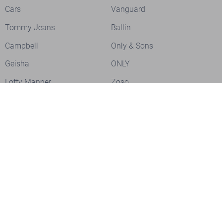
Cars
Vanguard
Tommy Jeans
Ballin
Campbell
Only & Sons
Geisha
ONLY
Lofty Manner
Zoso
Ydence
Vero Moda
Refined Department
Garcia
Sisters Point
Red Button
JDY
Fluresk
Harper & Yve
Object
Meld je aan voor onze nieuwsbrief
Meld je aan voor onze nieuwsbrief en profiteer als eerste van