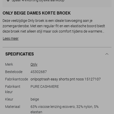
ONLY BEIGE DAMES KORTE BROEK
Deze veelzijdige Only broek is een ideale toevoeging aan je
zomergarderobe. Met een regular fit en een elastische boord biedt
deze broek niet alleen stijl maar ook comfort tijdens de warmere
maanden. De zachte beige toon maakt het eenvoudig te combineren
Lees meer
met diverse outfits, van casual tops tot elegante blouses. De
steekzakken voegen een praktisch element toe, waardoor je
essentials altijd binnen handbereik hebt.
SPECIFICATIES
Gemaakt van 63% Viscose Lenzing Ecovero, 32% Nylon en 5%
Merk
Only
Elastan, voelt de stof licht en soepel aan op de huid, perfect voor een
Bestelcode
45302687
zonnige dag. De regular waist en normale lengte geven een tijdloze
Fabrikantcode
onlpoptrash easy shorts pnt noos 15127107
uitstraling die goed werkt voor zowel een ontspannen dag in het park
als een casual etentje. Deze Only broek is een stijlvolle keuze voor elke
Fabrikant
PURE CASHMERE
casual gelegenheid, terwijl het duurzame materiaal bijdraagt aan een
kleur
bewuste modekeuze.
Kleur
beige
Materiaal
63% viscose lenzing ecovero, 32% nylon, 5%
elastan