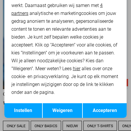
werkt. Daarnaast gebruiken wij samen met
4
Analytische cookies
partners
analytische en marketingcookies om jouw
Marketing cookies
gedrag anoniem te analyseren, gepersonaliseerde
content te tonen en relevante advertenties aan te
bieden. Je kunt zelf bepalen welke cookies je
accepteert. Klik op "Accepteren" voor alle cookies, of
kies "Instellingen" om je voorkeuren aan te passen.
Wil je alleen noodzakelijke cookies? Kies dan
"Weigeren". Meer weten? Lees
hier
alles over onze
cookie- en privacyverklaring. Je kunt op elk moment
-50%
-50%
je instellingen wijzigigen door op de link te klikken
onder aan de pagina.
ONLY BLOUSE
ONLY BLOUSE
13,00
25,99
13,00
25,99
Opslaan
Terug
Instellen
Weigeren
Accepteren
ONLY SALE
ONLY BASICS
NIEUW
ONLY T-SHIRTS
ONLY