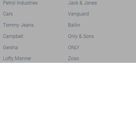
Petrol Industries
Jack & Jones
Cars
Vanguard
Tommy Jeans
Ballin
Campbell
Only & Sons
Geisha
ONLY
Lofty Manner
Zoso
Ydence
Vero Moda
Refined Department
Garcia
Sisters Point
Red Button
JDY
Fluresk
Harper & Yve
Object
Meld je aan voor onze nieuwsbrief