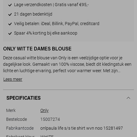
Lage verzendkosten | Gratis vanaf €95,-
21 dagen bedenktijd
Veilig betalen: iDeal, Billink, PayPal, creditcard
Spaar 4% korting bij elke aankoop
ONLY WITTE DAMES BLOUSE
Deze casual witte blouse van Only is een veelzijdige optie voor je
dagelijkse look. Gemaakt van 100% viscose, biedt dit kledingstuk een
lichte en luchtige ervaring, perfect voor warmer weer. Met zijn
reverskraag en knoopsluiting voegt het een subtiele elegantie toe aan
Lees meer
je stijl. De structuur van de stof geeft een speelse twist, terwijl de korte
lengte met de knoopdetail aan de voorkant zorgt voor een eigentijdse
en ontspannen uitstraling.
SPECIFICATIES
Dankzij de regular fit en korte mouwen is deze blouse ideaal voor
Merk
Only
allerlei informele gelegenheden, zoals een lunch met vrienden of een
Bestelcode
15007274
wandeling in het park. Combineer hem met een jeans of een leuke rok
Fabrikantcode
onlpaula life s/s tie shirt wvn noo 15281497
voor een frisse, modieuze outfit. De duurzame Liva Reviva viscose
stof maakt het niet alleen een comfortabele keuze, maar ook een
Fabrikant kleur
WHITE