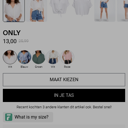
ONLY
13,00
25,99
Wit
Blauw
Groen
Wit
Roze
MAAT KIEZEN
IN JE TAS
Recent kochten 3 andere klanten dit artikel ook. Bestel snel!