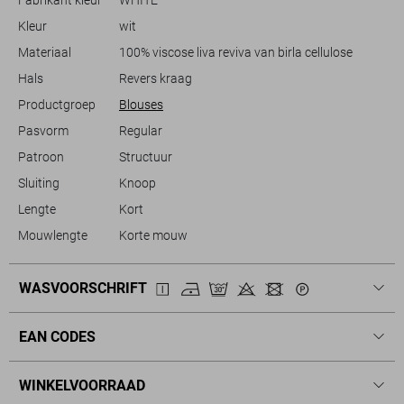
verantwoorde. Deze blouse voegt zonder moeite een stijlvolle touch
Kleur
wit
toe aan je garderobe.
Materiaal
100% viscose liva reviva van birla cellulose
Hals
Revers kraag
Productgroep
Blouses
Pasvorm
Regular
Patroon
Structuur
Sluiting
Knoop
Lengte
Kort
Mouwlengte
Korte mouw
WASVOORSCHRIFT
EAN CODES
WINKELVOORRAAD