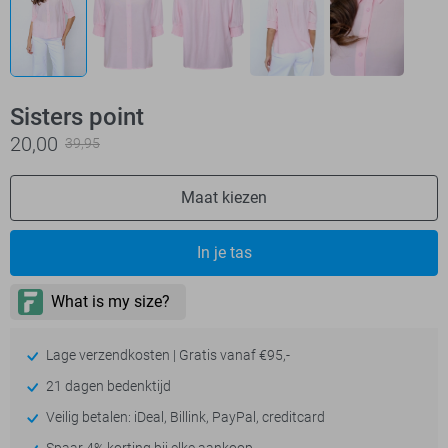
Sisters point
20,00
39,95
Maat kiezen
In je tas
Lage verzendkosten | Gratis vanaf €95,-
21 dagen bedenktijd
Veilig betalen: iDeal, Billink, PayPal, creditcard
Spaar 4% korting bij elke aankoop