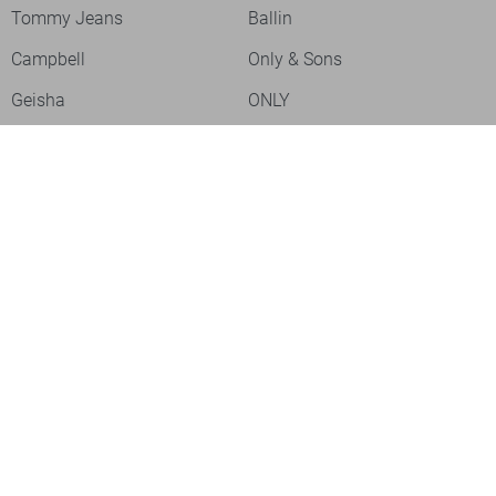
Tommy Jeans
Ballin
Campbell
Only & Sons
Geisha
ONLY
Lofty Manner
Zoso
Ydence
Vero Moda
Refined Department
Garcia
Sisters Point
Red Button
JDY
Fluresk
Harper & Yve
Object
Meld je aan voor onze nieuwsbrief
Meld je aan voor onze nieuwsbrief en profiteer als eerste van
acties!