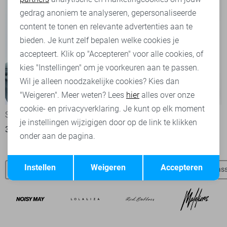
Marketing cookies
gedrag anoniem te analyseren, gepersonaliseerde
content te tonen en relevante advertenties aan te
bieden. Je kunt zelf bepalen welke cookies je
accepteert. Klik op "Accepteren" voor alle cookies, of
kies "Instellingen" om je voorkeuren aan te passen.
Wil je alleen noodzakelijke cookies? Kies dan
-50%
-20%
"Weigeren". Meer weten? Lees
hier
alles over onze
cookie- en privacyverklaring. Je kunt op elk moment
SisterS point Blouse
Vila Blouse
je instellingen wijzigigen door op de link te klikken
30,00
59,95
27,95
34,99
onder aan de pagina.
Opslaan
Terug
Instellen
Weigeren
Accepteren
SisterS point t-shirts
SisterS point blouses
SisterS point jas