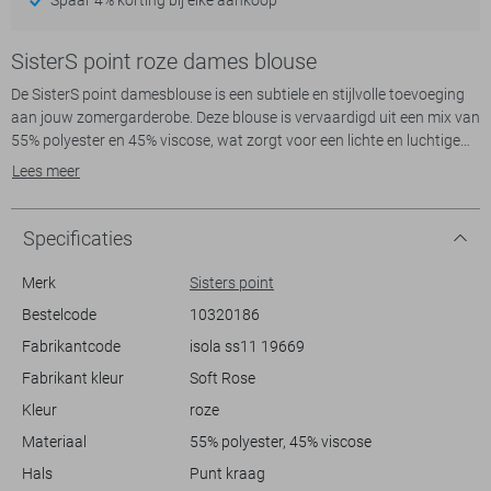
SisterS point roze dames blouse
De SisterS point damesblouse is een subtiele en stijlvolle toevoeging
aan jouw zomergarderobe. Deze blouse is vervaardigd uit een mix van
55% polyester en 45% viscose, wat zorgt voor een lichte en luchtige
pasvorm die ideaal is voor warme dagen. De zachte roze kleur samen
Lees meer
met het fijne strepenpatroon, geeft het kledingstuk een frisse
uitstraling, perfect voor casual gelegenheden. Met de klassieke
puntkraag en de knoopsluiting biedt deze blouse een tijdloze
Specificaties
uitstraling die zowel comfortabel als modieus is.
Merk
Sisters point
Deze regular fit blouse met korte mouwen en een normale lengte
Bestelcode
10320186
maakt het makkelijk om te combineren met zowel strakke jeans als
Fabrikantcode
isola ss11 19669
een casual witte broek. De subtiele plooidetails op de mouwen voegen
een speels element toe, waardoor je moeiteloos een veelzijdige look
Fabrikant kleur
Soft Rose
creëert. Perfect voor een ontspannen dag op kantoor of een zomerse
Kleur
roze
middag in het park, deze blouse van SisterS point zorgt ervoor dat jij
altijd stijlvol voor de dag komt.
Materiaal
55% polyester, 45% viscose
Hals
Punt kraag