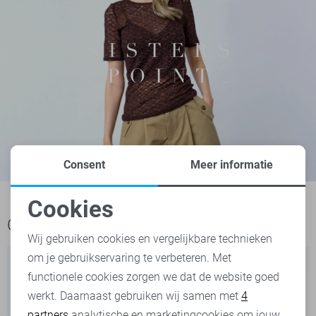
Consent
Meer informatie
Cookies
Noodzakelijke cookies
Ook het bekijken waard
Wij gebruiken cookies en vergelijkbare technieken
om je gebruikservaring te verbeteren. Met
Personalisatie cookies
functionele cookies zorgen we dat de website goed
werkt. Daarnaast gebruiken wij samen met
4
Analytische cookies
partners
analytische en marketingcookies om jouw