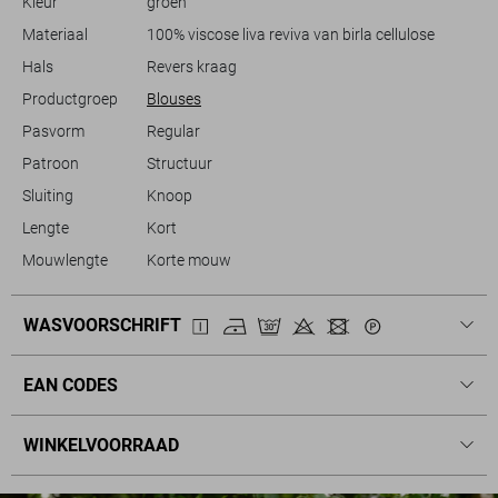
Kleur
groen
moeiteloos stijlvol uitziet, waar je ook naartoe gaat.
Materiaal
100% viscose liva reviva van birla cellulose
Hals
Revers kraag
Productgroep
Blouses
Pasvorm
Regular
Patroon
Structuur
Sluiting
Knoop
Lengte
Kort
Mouwlengte
Korte mouw
WASVOORSCHRIFT
EAN CODES
WINKELVOORRAAD