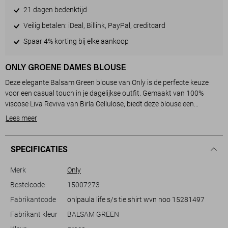
21 dagen bedenktijd
Veilig betalen: iDeal, Billink, PayPal, creditcard
Spaar 4% korting bij elke aankoop
ONLY GROENE DAMES BLOUSE
Deze elegante Balsam Green blouse van Only is de perfecte keuze
voor een casual touch in je dagelijkse outfit. Gemaakt van 100%
viscose Liva Reviva van Birla Cellulose, biedt deze blouse een
soepelvallende en ademende textuur. De korte mouwen en de revers
Lees meer
kraag geven een stijlvolle uitstraling, terwijl de knoopsluiting en het
strikdetail aan de voorkant een speelse draai toevoegen. De unieke
structuur in de stof maakt deze blouse een bijzondere toevoeging aan
SPECIFICATIES
je garderobe.
Merk
Only
Met zijn regular fit en korte lengte past deze blouse gemakkelijk bij
Bestelcode
15007273
verschillende stijlen. Ideaal voor een ontspannen dagje uit of een
Fabrikantcode
onlpaula life s/s tie shirt wvn noo 15281497
informele bijeenkomst. Combineer de blouse met een lichte jeans voor
een luchtige, zomerse look of draag hem met een rok voor een meer
Fabrikant kleur
BALSAM GREEN
verfijnde uitstraling. Dit veelzijdige kledingstuk zorgt ervoor dat je er