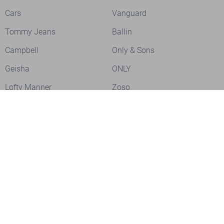
Cars
Vanguard
Tommy Jeans
Ballin
Campbell
Only & Sons
Geisha
ONLY
Lofty Manner
Zoso
Ydence
Vero Moda
Refined Department
Garcia
Sisters Point
Red Button
JDY
Fluresk
Harper & Yve
Object
Meld je aan voor onze nieuwsbrief