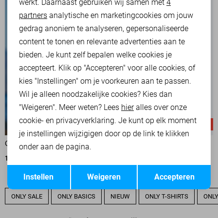
werkt. Daarnaast gebruiken wij samen met
4
Analytische cookies
partners
analytische en marketingcookies om jouw
Marketing cookies
gedrag anoniem te analyseren, gepersonaliseerde
content te tonen en relevante advertenties aan te
bieden. Je kunt zelf bepalen welke cookies je
accepteert. Klik op "Accepteren" voor alle cookies, of
kies "Instellingen" om je voorkeuren aan te passen.
Wil je alleen noodzakelijke cookies? Kies dan
"Weigeren". Meer weten? Lees
hier
alles over onze
cookie- en privacyverklaring. Je kunt op elk moment
-50%
-50%
je instellingen wijzigigen door op de link te klikken
ONLY BLOUSE
ONLY BLOUSE
onder aan de pagina.
13,00
25,99
13,00
25,99
Opslaan
Terug
Instellen
Weigeren
Accepteren
ONLY SALE
ONLY BASICS
NIEUW
ONLY T-SHIRTS
ONLY