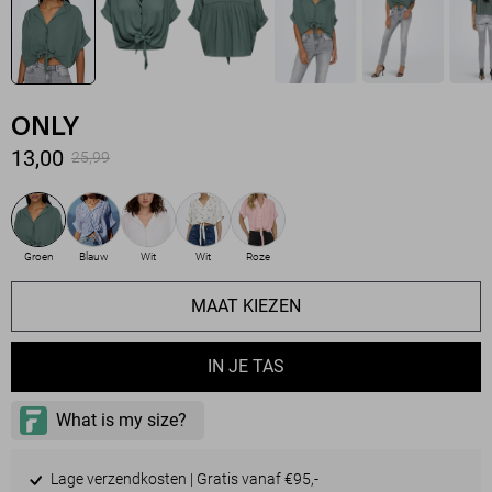
ONLY
13,00
25,99
Groen
Blauw
Wit
Wit
Roze
MAAT KIEZEN
IN JE TAS
Lage verzendkosten | Gratis vanaf €95,-