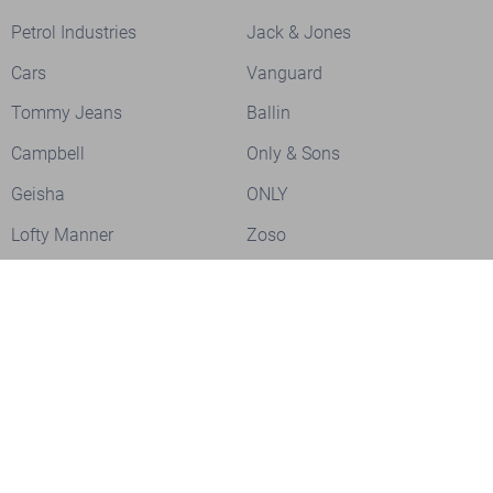
Petrol Industries
Jack & Jones
Cars
Vanguard
Tommy Jeans
Ballin
Campbell
Only & Sons
Geisha
ONLY
Lofty Manner
Zoso
Ydence
Vero Moda
Refined Department
Garcia
Sisters Point
Red Button
JDY
Fluresk
Harper & Yve
Object