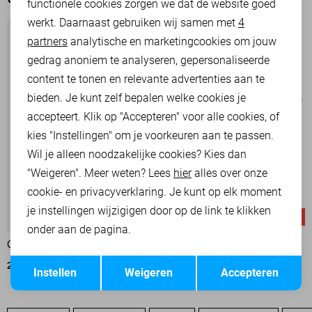
OOK HET BEKIJKEN WAARD
functionele cookies zorgen we dat de website goed
werkt. Daarnaast gebruiken wij samen met
4
Analytische cookies
partners
analytische en marketingcookies om jouw
Marketing cookies
gedrag anoniem te analyseren, gepersonaliseerde
content te tonen en relevante advertenties aan te
bieden. Je kunt zelf bepalen welke cookies je
accepteert. Klik op "Accepteren" voor alle cookies, of
kies "Instellingen" om je voorkeuren aan te passen.
Wil je alleen noodzakelijke cookies? Kies dan
"Weigeren". Meer weten? Lees
hier
alles over onze
cookie- en privacyverklaring. Je kunt op elk moment
je instellingen wijzigigen door op de link te klikken
-50%
-50%
onder aan de pagina.
ONLY BLOUSE
JACQUELINE DE YONG BLOUSE
Opslaan
Terug
20,00
39,99
13,50
26,99
Instellen
Weigeren
Accepteren