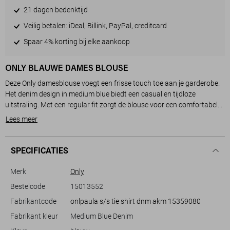
21 dagen bedenktijd
Veilig betalen: iDeal, Billink, PayPal, creditcard
Spaar 4% korting bij elke aankoop
ONLY BLAUWE DAMES BLOUSE
Deze Only damesblouse voegt een frisse touch toe aan je garderobe.
Het denim design in medium blue biedt een casual en tijdloze
uitstraling. Met een regular fit zorgt de blouse voor een comfortabele,
relaxte pasvorm. De revers kraag en korte mouwen geven een
Lees meer
klassieke, maar trendy look die makkelijk te combineren is met andere
kledingstukken. De knoopsluiting en de elegante strik aan de voorkant
maken dit kledingstuk perfect voor alledaagse gelegenheden.
SPECIFICATIES
Gemaakt van 100% katoen, voelt deze blouse zacht aan en draagt
prettig op warme dagen. De korte lengte in combinatie met de
Merk
Only
rinsewash afwerking maakt het ideaal voor een zomerse wandeling
Bestelcode
15013552
of een informele bijeenkomst. Combineer het eenvoudig met een jeans
Fabrikantcode
onlpaula s/s tie shirt dnm akm 15359080
of een lichte rok voor een zorgeloze, stijlvolle outfit. Of je nu een dagje
naar het strand gaat of de stad ingaat, deze blouse van Only biedt de
Fabrikant kleur
Medium Blue Denim
perfecte mix van stijl en comfort.