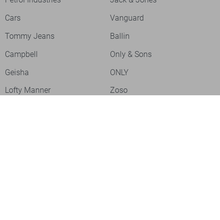
Cars
Vanguard
Tommy Jeans
Ballin
Campbell
Only & Sons
Geisha
ONLY
Lofty Manner
Zoso
Ydence
Vero Moda
Refined Department
Garcia
Sisters Point
Red Button
JDY
Fluresk
Harper & Yve
Object
Meld je aan voor onze nieuwsbrief