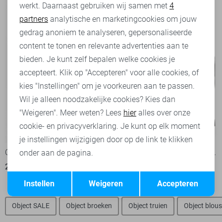
werkt. Daarnaast gebruiken wij samen met
4
Analytische cookies
partners
analytische en marketingcookies om jouw
Marketing cookies
gedrag anoniem te analyseren, gepersonaliseerde
content te tonen en relevante advertenties aan te
bieden. Je kunt zelf bepalen welke cookies je
accepteert. Klik op "Accepteren" voor alle cookies, of
kies "Instellingen" om je voorkeuren aan te passen.
Wil je alleen noodzakelijke cookies? Kies dan
"Weigeren". Meer weten? Lees
hier
alles over onze
cookie- en privacyverklaring. Je kunt op elk moment
-50%
-50%
je instellingen wijzigigen door op de link te klikken
Object Korte broek
Jacqueline de Yong Korte broek
onder aan de pagina.
22,50
44,99
17,50
34,99
Opslaan
Terug
Instellen
Weigeren
Accepteren
Object SALE
Object broeken
Object truien
Object blou