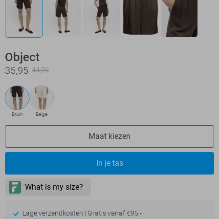
Object
35,95
44,99
Bruin
Beige
Maat kiezen
In je tas
Lage verzendkosten | Gratis vanaf €95,-