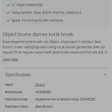
21 dagen bedenktijd
Veilig betalen: iDeal, Billink, PayPal, creditcard
Spaar 4% korting bij elke aankoop
Object bruine dames korte broek
Deze elegante korte broek van Object, uitgevoerd in de kleur Seal
Brown, is een veelzijdige aanvulling op je casual garderobe. Met zijn
regular fit en regular waist biedt deze broek zowel comfort als stijl. De
structuur van de stof voegt een subtiele textuur toe, wat deze short
Lees meer
net dat beetje extra geeft. Met praktische steekzakken en een knoop-
en ritssluiting, is dit kledingstuk niet alleen stijlvol, maar ook
functioneel voor dagelijks gebruik.
Specificaties
Perfect voor alledaagse situaties, van een ontspannen dagje uit tot
Merk
Object
een informele bijeenkomst. De duurzame materialen maken hem
Bestelcode
45308480
ideaal voor regelmatig gebruik, zonder in te boeten op stijl. Combineer
Fabrikantcode
objsanne mw lo shorts noos 23049282
deze korte broek met een luchtige top en je favoriete sandalen voor
een moeiteloos chique look. Of je nu op het strand bent of met
Fabrikant kleur
Seal Brown
vrienden afspreekt voor een lunch in de stad, deze short zorgt ervoor