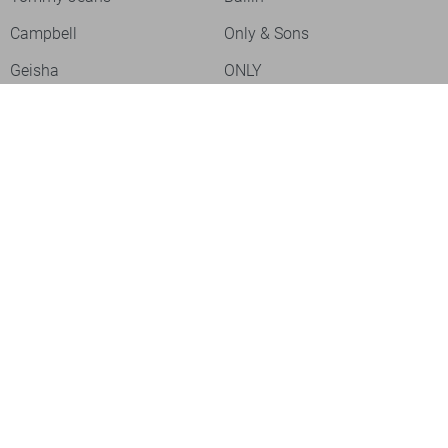
Campbell
Only & Sons
Geisha
ONLY
Lofty Manner
Zoso
Ydence
Vero Moda
Refined Department
Garcia
Sisters Point
Red Button
JDY
Fluresk
Harper & Yve
Object
Meld je aan voor onze nieuwsbrief
Meld je aan voor onze nieuwsbrief en profiteer als eerste van
acties!