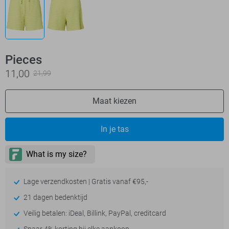
Pieces
11,00
21,99
Maat kiezen
In je tas
Lage verzendkosten | Gratis vanaf €95,-
21 dagen bedenktijd
Veilig betalen: iDeal, Billink, PayPal, creditcard
Spaar 4% korting bij elke aankoop