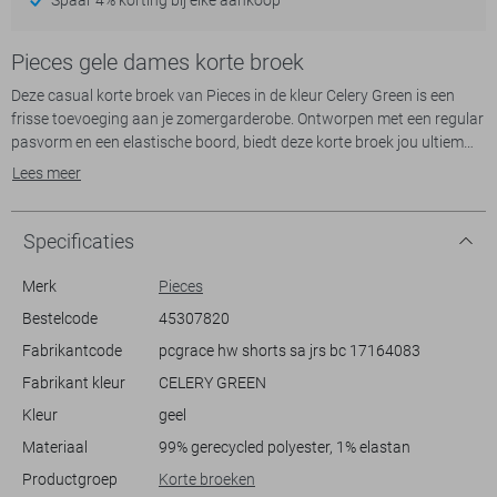
Pieces gele dames korte broek
Deze casual korte broek van Pieces in de kleur Celery Green is een
frisse toevoeging aan je zomergarderobe. Ontworpen met een regular
pasvorm en een elastische boord, biedt deze korte broek jou ultiem
comfort tijdens warme dagen. De stof met subtiele structuur voegt
Lees meer
een extra dimensie toe aan het ontwerp, waardoor het zowel trendy
als functioneel is. Gemaakt van 99% gerecycled polyester en 1%
elastaan, draag je niet alleen stijlvol maar ook duurzaam bij aan een
Specificaties
betere toekomst.
Merk
Pieces
De veelzijdigheid van deze Pieces korte broek maakt hem geschikt
Bestelcode
45307820
voor diverse gelegenheden. Of je nu een dagje naar het strand gaat of
Fabrikantcode
pcgrace hw shorts sa jrs bc 17164083
een ontspannen wandeling maakt in het park, deze korte broek past
perfect bij elke gelegenheid. De normale lengte en regular waist
Fabrikant kleur
CELERY GREEN
zorgen ervoor dat het item moeiteloos te combineren is met een licht
Kleur
geel
shirt of een luchtige top. Met deze comfortabele korte broek voel je je
zowel stijlvol als vrij om je eigen koers te varen.
Materiaal
99% gerecycled polyester, 1% elastan
Productgroep
Korte broeken