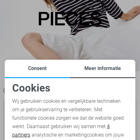
Consent
Meer informatie
Cookies
Ook het bekijken waard
Noodzakelijke cookies
Wij gebruiken cookies en vergelijkbare technieken
om je gebruikservaring te verbeteren. Met
Personalisatie cookies
functionele cookies zorgen we dat de website goed
werkt. Daarnaast gebruiken wij samen met
4
Analytische cookies
partners
analytische en marketingcookies om jouw