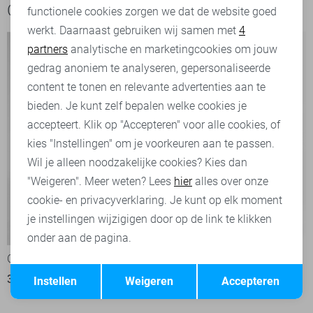
Ook het bekijken waard
functionele cookies zorgen we dat de website goed
werkt. Daarnaast gebruiken wij samen met
4
Analytische cookies
partners
analytische en marketingcookies om jouw
Marketing cookies
gedrag anoniem te analyseren, gepersonaliseerde
content te tonen en relevante advertenties aan te
bieden. Je kunt zelf bepalen welke cookies je
accepteert. Klik op "Accepteren" voor alle cookies, of
kies "Instellingen" om je voorkeuren aan te passen.
Wil je alleen noodzakelijke cookies? Kies dan
"Weigeren". Meer weten? Lees
hier
alles over onze
cookie- en privacyverklaring. Je kunt op elk moment
je instellingen wijzigigen door op de link te klikken
-20%
-50%
onder aan de pagina.
Object Broek
Object Broek
Opslaan
Terug
39,95
49,99
25,00
49,99
Instellen
Weigeren
Accepteren