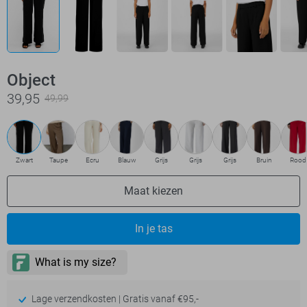
Object
39,95
49,99
Zwart
Taupe
Ecru
Blauw
Grijs
Grijs
Grijs
Bruin
Rood
Maat kiezen
In je tas
Lage verzendkosten | Gratis vanaf €95,-