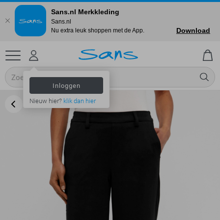
Sans.nl Merkkleding
Sans.nl
Download
Nu extra leuk shoppen met de App.
Inloggen
Nieuw hier?
klik dan hier