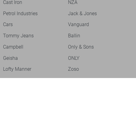
Cast Iron
NZA
Petrol Industries
Jack & Jones
Cars
Vanguard
Tommy Jeans
Ballin
Campbell
Only & Sons
Geisha
ONLY
Lofty Manner
Zoso
Ydence
Vero Moda
Refined Department
Garcia
Sisters Point
Red Button
JDY
Fluresk
Harper & Yve
Object