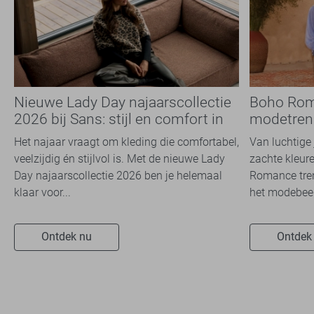
Nieuwe Lady Day najaarscollectie
Boho Rom
2026 bij Sans: stijl en comfort in
modetrend
travelkwaliteit
overal zie
Het najaar vraagt om kleding die comfortabel,
Van luchtige 
veelzijdig én stijlvol is. Met de nieuwe Lady
zachte kleure
Day najaarscollectie 2026 ben je helemaal
Romance tren
klaar voor...
het modebeel
Ontdek nu
Ontdek