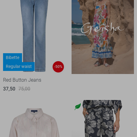
Bibette
Regular waist
-50%
Red Button Jeans
37,50
75,00