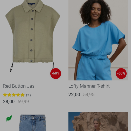
-60%
-60%
Red Button Jas
Lofty Manner T-shirt
22,00
54,95
2
28,00
69,99