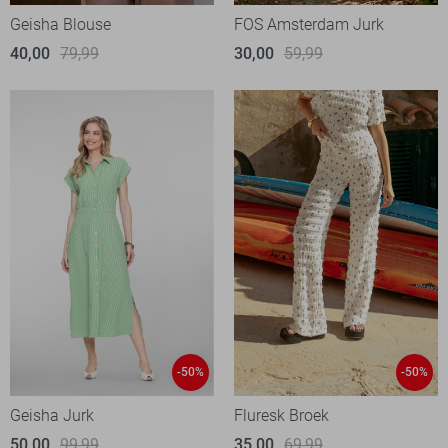
Geisha Blouse
FOS Amsterdam Jurk
40,00
79,99
30,00
59,99
-50%
-50%
Geisha Jurk
Fluresk Broek
50,00
99,99
35,00
69,99