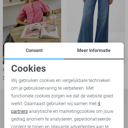
Weyna
Consent
Meer informatie
High waist
-50%
-50%
Cookies
Kaffe Vest
LTB Jeans
Noodzakelijke cookies
35,00
69,95
40,00
79,95
Wij gebruiken cookies en vergelijkbare technieken
om je gebruikservaring te verbeteren. Met
Personalisatie cookies
functionele cookies zorgen we dat de website goed
werkt. Daarnaast gebruiken wij samen met
4
Analytische cookies
partners
analytische en marketingcookies om jouw
Marketing cookies
gedrag anoniem te analyseren, gepersonaliseerde
content te tonen en relevante advertenties aan te