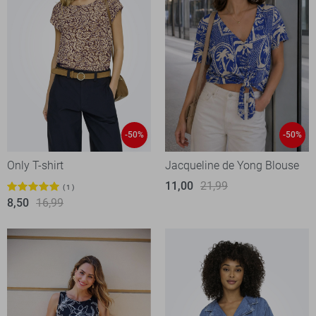
-50%
-50%
Only T-shirt
Jacqueline de Yong Blouse
11,00
21,99
1
8,50
16,99