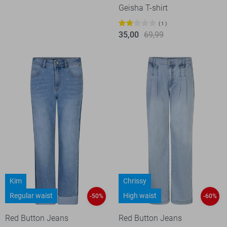
Geisha T-shirt
1
35,00
69,99
Kim
Chrissy
Regular waist
High waist
-50%
-60%
Red Button Jeans
Red Button Jeans