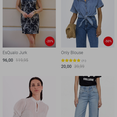
-20%
-50%
EsQualo Jurk
Only Blouse
96,00
119,95
1
20,00
39,99