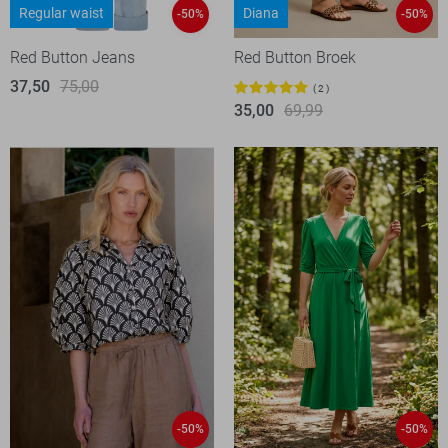
Regular waist
Diana
-50%
-50%
Red Button Jeans
Red Button Broek
37,50
75,00
2
35,00
69,99
-50%
-50%