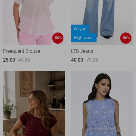
Weyna
High waist
-50%
-50%
Freequent Blouse
LTB Jeans
25,00
49,95
40,00
79,95