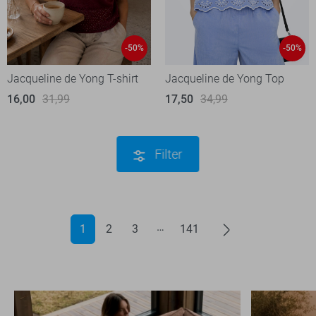
-50%
-50%
Jacqueline de Yong T-shirt
Jacqueline de Yong Top
16,00
31,99
17,50
34,99
Filter
1
2
3
141