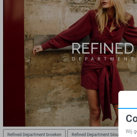
Co
N
Wij g
Refined Department broeken
Refined Department blouses