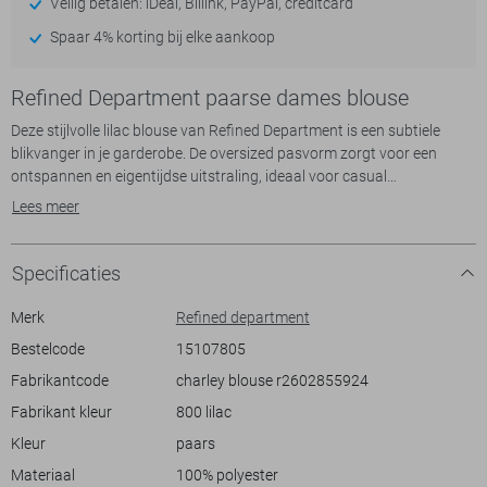
Veilig betalen: iDeal, Billink, PayPal, creditcard
Spaar 4% korting bij elke aankoop
Refined Department paarse dames blouse
Deze stijlvolle lilac blouse van Refined Department is een subtiele
blikvanger in je garderobe. De oversized pasvorm zorgt voor een
ontspannen en eigentijdse uitstraling, ideaal voor casual
gelegenheden. De blouse is gemaakt van 100% polyester en is
Lees meer
ontworpen voor het lenteseizoen. Met zijn transparante stof voegt
het een speelse en luchtige dimensie toe aan je look, terwijl de high
neck en het elegante strikkoord achterop een verfijnde touch geven.
Specificaties
De lange mouwen met meerdere lagen ruffles geven de blouse een
sierlijk karakter dat zowel comfortabel als trendy is.
Merk
Refined department
Bestelcode
15107805
Dankzij de normale lengte van de blouse kun je deze eenvoudig
Fabrikantcode
charley blouse r2602855924
combineren met een high-waisted jeans of een rok voor een
nonchalante maar modieuze outfit. Of je nu een dagje gaat shoppen
Fabrikant kleur
800 lilac
of een ontspannen brunch hebt met vrienden, deze lilac blouse biedt
Kleur
paars
je de perfecte mix tussen comfort en stijl. De lichte en luchtige stof
van de blouse zorgt ervoor dat je je vrij en makkelijk kunt bewegen,
Materiaal
100% polyester