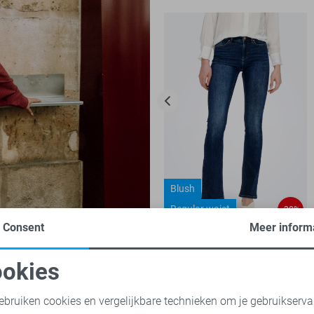
Blush
Regular waist
-30%
Consent
Meer inform
Only Jeans
35,00
49,99
okies
oodzakelijke cookies
Personalisatie cookies
ebruiken cookies en vergelijkbare technieken om je gebruikserva
Jacqueline de Yong blouses
Only blouses
Vero Moda blouses