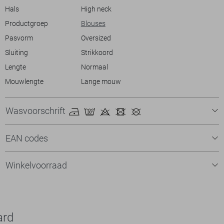
zodat je overal kunt stralen.
Hals
High neck
Productgroep
Blouses
Pasvorm
Oversized
Sluiting
Strikkoord
Lengte
Normaal
Mouwlengte
Lange mouw
Wasvoorschrift
EAN codes
Winkelvoorraad
ard