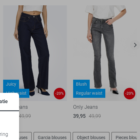
Juicy
Blush
High waist
Regular waist
-20%
-20%
atie
Only Jeans
Only Jeans
39,95
49,99
39,95
49,99
ring
Vila blouses
Garcia blouses
Object blouses
Pieces blous