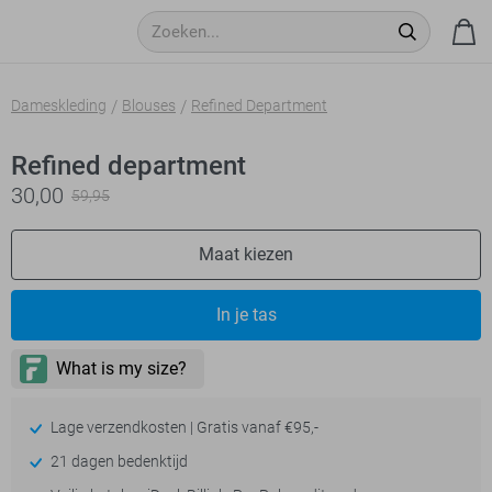
Dameskleding
Blouses
Refined Department
Refined department
30,00
59,95
Maat kiezen
In je tas
Lage verzendkosten | Gratis vanaf €95,-
21 dagen bedenktijd