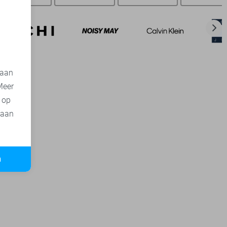
d
 aan
Meer
t op
 aan
n