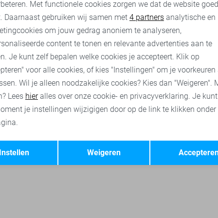
rbeteren. Met functionele cookies zorgen we dat de website goe
nalytische cookies
Marketing cookies
t. Daarnaast gebruiken wij samen met
4 partners
analytische en
etingcookies om jouw gedrag anoniem te analyseren,
sonaliseerde content te tonen en relevante advertenties aan te
n. Je kunt zelf bepalen welke cookies je accepteert. Klik op
pteren" voor alle cookies, of kies "Instellingen" om je voorkeuren
ssen. Wil je alleen noodzakelijke cookies? Kies dan "Weigeren". 
n? Lees
hier
alles over onze cookie- en privacyverklaring. Je kun
oment je instellingen wijzigigen door op de link te klikken onder
gina.
Opslaan
Terug
Instellen
Weigeren
Acceptere