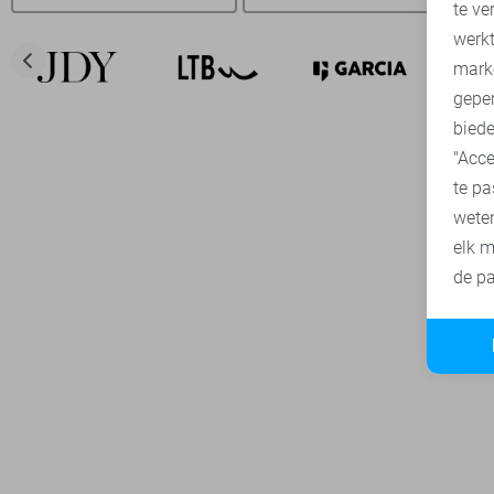
te ve
A
werk
mark
geper
biede
"Acce
te pa
wete
elk m
de pa