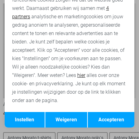
werkt. Daarnaast gebruiken wij samen met
4
Analytische cookies
partners
analytische en marketingcookies om jouw
Marketing cookies
gedrag anoniem te analyseren, gepersonaliseerde
content te tonen en relevante advertenties aan te
bieden. Je kunt zelf bepalen welke cookies je
accepteert. Klik op "Accepteren" voor alle cookies, of
kies "Instellingen" om je voorkeuren aan te passen.
Wil je alleen noodzakelijke cookies? Kies dan
"Weigeren". Meer weten? Lees
hier
alles over onze
cookie- en privacyverklaring. Je kunt op elk moment
Nightflight
-50%
-30%
je instellingen wijzigigen door op de link te klikken
onder aan de pagina.
Antony Morato Vest
PME legend Jeans
Opslaan
49,50
99,00
70,00
99,99
Terug
Instellen
Weigeren
Accepteren
Antony Morato t-shirts
Antony Morato polo`s
Antony Morat