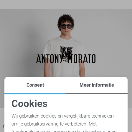
Consent
Meer informatie
Cookies
Noodzakelijke cookies
Wij gebruiken cookies en vergelijkbare technieken
om je gebruikservaring te verbeteren. Met
Personalisatie cookies
Ook het bekijken waard
functionele cookies zorgen we dat de website goed