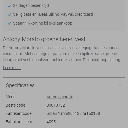
21 dagen bedenktijd
Veilig betalen: iDeal, Billink, PayPal, creditcard
Spaar 4% korting bij elke aankoop
Antony Morato groene heren vest
Dit Antony Morato vest is een stijlvolle en veelzijdige keuze voor een
casual look. Met een regular pasvorm en een tijdloze sage groene
kleur, is het vest ideaal voor het lente seizoen. De drukknoopsluiting
en de klassieke puntkraag geven het een verfijnde uitstraling, terwijl
Lees meer
de borstzakken een praktische touch toevoegen. Gemaakt van 63%
katoen en 37% polyester, biedt de voering van katoen extra comfort.
Of je nu een middag in het park doorbrengt of vrienden ontmoet voor
Specificaties
een lunch, dit vest past perfect bij elke informele gelegenheid.
Combineer het met een jeans voor een ongedwongen outfit of met
Merk
Antony morato
een nette broek voor een iets formelere setting. De lange mouwen en
Bestelcode
30010132
normale lengte zorgen ervoor dat dit vest niet alleen stijl, maar ook
Fabrikantcode
urban 1 mmfl01132 fa150178
comfort toevoegt aan je garderobe. Antony Morato staat bekend om
zijn moderne en toch tijdloze ontwerpen, en dit vest is daarop geen
Fabrikant kleur
4095
uitzondering.