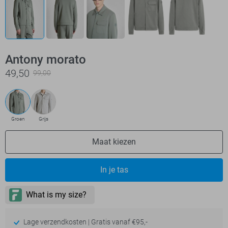
Antony morato
49,50
99,00
Groen
Grijs
Maat kiezen
In je tas
Lage verzendkosten | Gratis vanaf €95,-