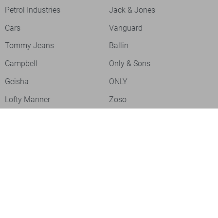
Petrol Industries
Jack & Jones
Cars
Vanguard
Tommy Jeans
Ballin
Campbell
Only & Sons
Geisha
ONLY
Lofty Manner
Zoso
Ydence
Vero Moda
Refined Department
Garcia
Sisters Point
Red Button
JDY
Fluresk
Harper & Yve
Object
Meld je aan voor onze nieuwsbrief