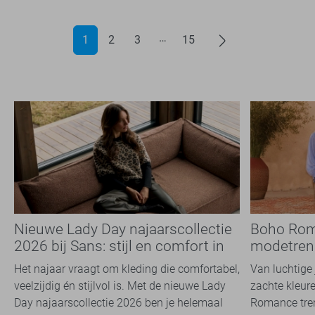
1
2
3
15
Nieuwe Lady Day najaarscollectie
Boho Rom
2026 bij Sans: stijl en comfort in
modetrend
travelkwaliteit
overal zie
Het najaar vraagt om kleding die comfortabel,
Van luchtige 
veelzijdig én stijlvol is. Met de nieuwe Lady
zachte kleure
Day najaarscollectie 2026 ben je helemaal
Romance tren