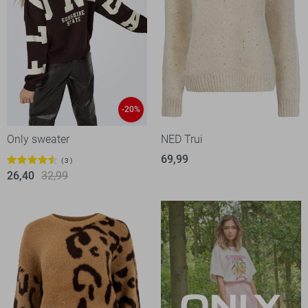
-20%
Only sweater
NED Trui
69,99
3
26,40
32,99