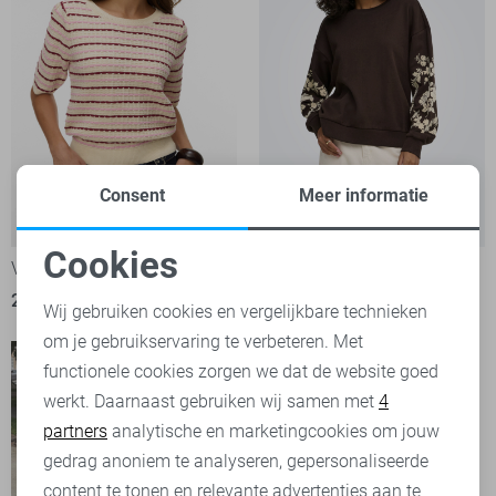
Consent
Meer informatie
Cookies
Vero Moda Trui
Jacqueline de Yong sweater
Noodzakelijke cookies
29,99
34,99
Wij gebruiken cookies en vergelijkbare technieken
om je gebruikservaring te verbeteren. Met
Personalisatie cookies
functionele cookies zorgen we dat de website goed
werkt. Daarnaast gebruiken wij samen met
4
Analytische cookies
partners
analytische en marketingcookies om jouw
Marketing cookies
gedrag anoniem te analyseren, gepersonaliseerde
content te tonen en relevante advertenties aan te