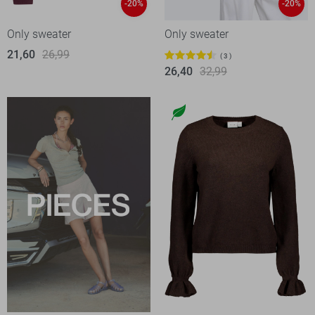
-20%
-20%
Only sweater
Only sweater
21,60
26,99
3
26,40
32,99