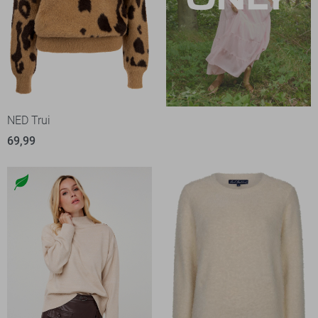
NED Trui
69,99