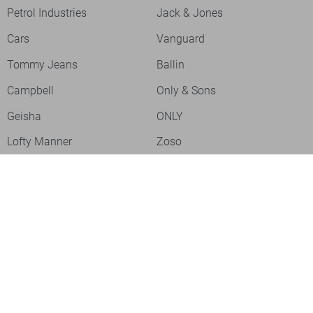
Petrol Industries
Jack & Jones
Cars
Vanguard
Tommy Jeans
Ballin
Campbell
Only & Sons
Geisha
ONLY
Lofty Manner
Zoso
Ydence
Vero Moda
Refined Department
Garcia
Sisters Point
Red Button
JDY
Fluresk
Harper & Yve
Object
Meld je aan voor onze nieuwsbrief