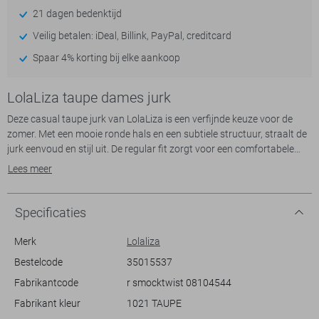
21 dagen bedenktijd
Veilig betalen: iDeal, Billink, PayPal, creditcard
Spaar 4% korting bij elke aankoop
LolaLiza taupe dames jurk
Deze casual taupe jurk van LolaLiza is een verfijnde keuze voor de
zomer. Met een mooie ronde hals en een subtiele structuur, straalt de
jurk eenvoud en stijl uit. De regular fit zorgt voor een comfortabele
pasvorm, terwijl de kapmouwen een luchtige touch toevoegen. De
Lees meer
knoopdetail aan de voorkant geeft de jurk een moderne twist en
benadrukt de taille op subtiele wijze.
Specificaties
Gemaakt van een mix van polyester en elastan, voel je je op je gemak
in deze lichte en bewegingsvriendelijke stof. De 7/8 lengte maakt deze
Merk
Lolaliza
jurk veelzijdig genoeg voor zowel alledaagse activiteiten als informele
Bestelcode
35015537
bijeenkomsten. Je kunt hem moeiteloos combineren met sandalen
Fabrikantcode
r smocktwist 08104544
voor een zomerse wandeling of met hakken voor een avond met
vrienden. Deze LolaLiza jurk is perfect om een stijlvolle en zorgeloze
Fabrikant kleur
1021 TAUPE