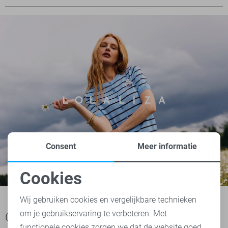
Consent
Meer informatie
Cookies
Noodzakelijke cookies
Wij gebruiken cookies en vergelijkbare technieken
om je gebruikservaring te verbeteren. Met
Personalisatie cookies
Ook het bekijken waard
functionele cookies zorgen we dat de website goed