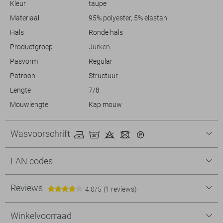
Kleur
taupe
Meer informatie:
Materiaal
95% polyester, 5% elastan
De totale lengte is 129 cm bij maat S.
Hals
Ronde hals
Productgroep
Jurken
Pasvorm
Regular
Patroon
Structuur
Lengte
7/8
Mouwlengte
Kap mouw
Wasvoorschrift
EAN codes
Reviews
4.0/5
(1 reviews)
Winkelvoorraad