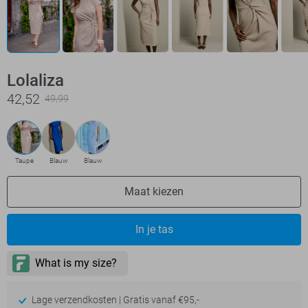
Lolaliza
42,52
49,99
Taupe
Blauw
Blauw
Maat kiezen
In je tas
Lage verzendkosten | Gratis vanaf €95,-