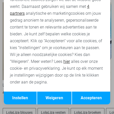
werkt. Daarnaast gebruiken wij samen met
4
Analytische cookies
partners
analytische en marketingcookies om jouw
Marketing cookies
gedrag anoniem te analyseren, gepersonaliseerde
content te tonen en relevante advertenties aan te
bieden. Je kunt zelf bepalen welke cookies je
accepteert. Klik op "Accepteren" voor alle cookies, of
kies "Instellingen" om je voorkeuren aan te passen.
Wil je alleen noodzakelijke cookies? Kies dan
"Weigeren". Meer weten? Lees
hier
alles over onze
cookie- en privacyverklaring. Je kunt op elk moment
-20%
je instellingen wijzigigen door op de link te klikken
onder aan de pagina.
LolaLiza Jurk
LolaLiza Jurk
49,99
40,00
49,99
Opslaan
Terug
Instellen
Weigeren
Accepteren
LolaLiza blouses
LolaLiza vesten
LolaLiza broeken
Lo