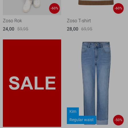
-60%
-60%
Zoso Rok
Zoso T-shirt
24,00
59,95
28,00
69,95
Kim
Regular waist
-50%