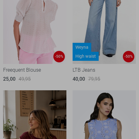
Weyna
High waist
-50%
-50%
Freequent Blouse
LTB Jeans
25,00
49,95
40,00
79,95