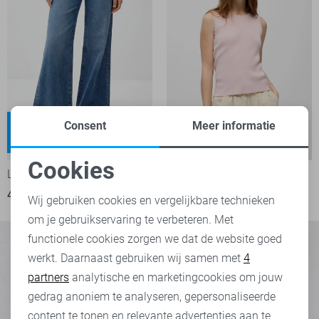
Weyna
Consent
Meer informatie
High waist
-50%
-50%
Cookies
LTB Jeans
Object Top
Noodzakelijke cookies
40,00
79,95
15,00
29,99
Wij gebruiken cookies en vergelijkbare technieken
om je gebruikservaring te verbeteren. Met
Personalisatie cookies
functionele cookies zorgen we dat de website goed
werkt. Daarnaast gebruiken wij samen met
4
Analytische cookies
partners
analytische en marketingcookies om jouw
Marketing cookies
gedrag anoniem te analyseren, gepersonaliseerde
content te tonen en relevante advertenties aan te