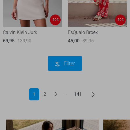
-50%
-50%
Calvin Klein Jurk
EsQualo Broek
69,95
139,90
45,00
89,95
Filter
1
2
3
141