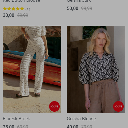
Red Button Blouse
Geisha Jurk
50,00
99,99
1
30,00
59,99
-50%
-50%
Fluresk Broek
Geisha Blouse
35,00
69,99
40,00
79,99