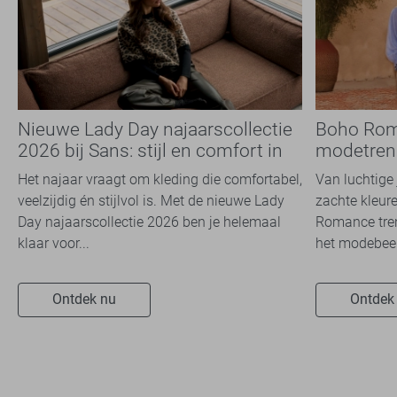
Nieuwe Lady Day najaarscollectie
Boho Rom
2026 bij Sans: stijl en comfort in
modetrend
travelkwaliteit
overal zie
Het najaar vraagt om kleding die comfortabel,
Van luchtige 
veelzijdig én stijlvol is. Met de nieuwe Lady
zachte kleure
Day najaarscollectie 2026 ben je helemaal
Romance tren
klaar voor...
het modebeel
Ontdek nu
Ontdek