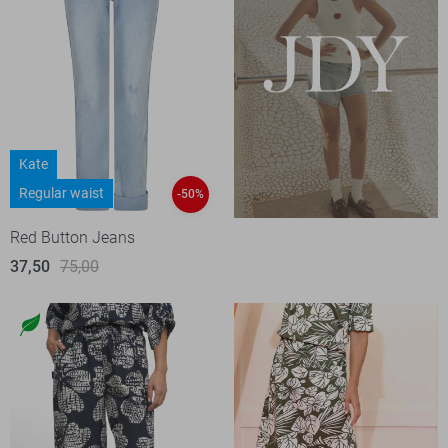
Kate
Regular waist
-50%
Red Button Jeans
37,50
75,00