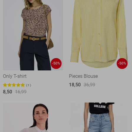
-50%
-50%
Only T-shirt
Pieces Blouse
18,50
36,99
1
8,50
16,99