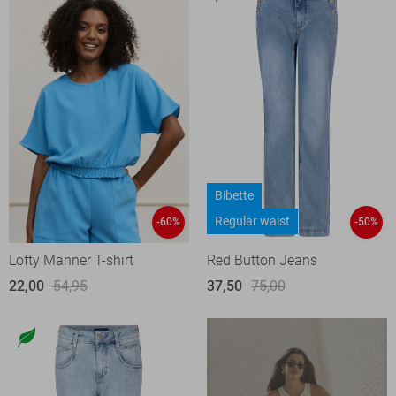
Bibette
Regular waist
-60%
-50%
Lofty Manner T-shirt
Red Button Jeans
22,00
54,95
37,50
75,00