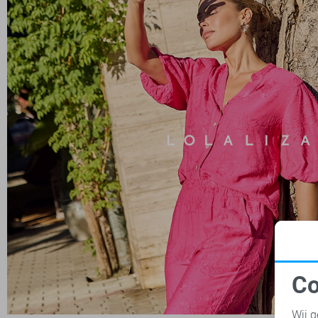
Co
N
Wij g