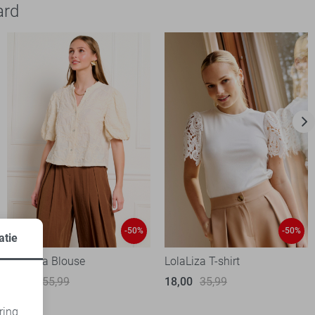
ard
-50%
-50%
atie
LolaLiza Blouse
LolaLiza T-shirt
28,00
55,99
18,00
35,99
ring