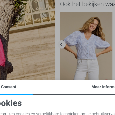
Ook het bekijken wa
-50%
Consent
Meer inform
Red Button Blouse
okies
35,00
69,99
oodzakelijke cookies
Personalisatie cookies
ebruiken cookies en vergelijkbare technieken om je gebruikserva