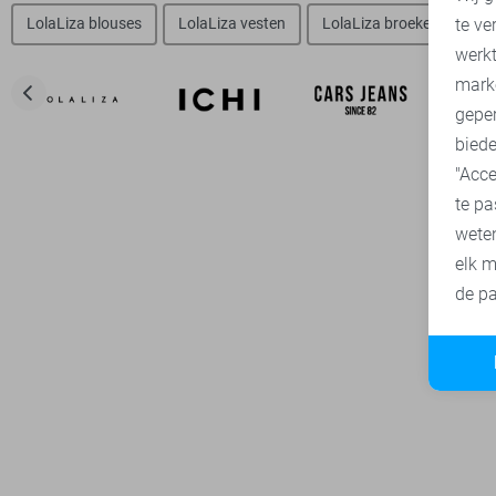
te ve
LolaLiza blouses
LolaLiza vesten
LolaLiza broeken
Lo
A
werk
mark
geper
biede
"Acce
te pa
wete
elk m
de pa