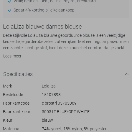
Veilig betalen: iDeal, Billink, PayPal, creditcard
Spaar 4% korting bij elke aankoop
LolaLiza blauwe dames blouse
Deze stijlvolle LolaLiza blauwe geborduurde blouse is een veelzijdige
keuze die je garderobe zeker zal verrijken. Met een regular pasvorm en
een zachte, luchtige stof, biedt deze blouse het comfort dat je zoekt
op warme zomerdagen. De subtiele V-hals en de elegante
Lees meer
knoopsluiting geven een verfijnde touch aan het geheel, terwijl de
geborduurde details zorgen voor een speelse en vrouwelijke
uitstraling. Perfect voor een casual dagje uit.
Specificaties
De korte mouwen en de normale lengte maken deze blouse ideaal om
Merk
Lolaliza
te combineren met lichte shorts of een rok voor een relaxte, zomerse
Bestelcode
15107898
look. Of je nu een middag op een terras doorbrengt of een wandeling
Fabrikantcode
c brostri 05703069
langs het strand maakt, deze blouse past zich moeiteloos aan elke
zomerse activiteit aan. Door het subtiele patroon en de luchtige
Fabrikant kleur
3003 LT BLUE/OPT WHITE
uitstraling voelt de LolaLiza blouse zowel fris als stijlvol aan,
Kleur
blauw
ongeacht de gelegenheid.
Materiaal
74% lyocell, 18% nylon, 8% polyester