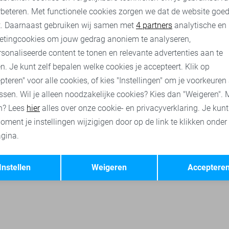
rbeteren. Met functionele cookies zorgen we dat de website goe
laLiza tops
LolaLiza t-shirts
Jacqueline de Yong blouses
O
nalytische cookies
Marketing cookies
t. Daarnaast gebruiken wij samen met
4 partners
analytische en
etingcookies om jouw gedrag anoniem te analyseren,
sonaliseerde content te tonen en relevante advertenties aan te
n. Je kunt zelf bepalen welke cookies je accepteert. Klik op
pteren" voor alle cookies, of kies "Instellingen" om je voorkeuren
ssen. Wil je alleen noodzakelijke cookies? Kies dan "Weigeren". 
n? Lees
hier
alles over onze cookie- en privacyverklaring. Je kun
oment je instellingen wijzigigen door op de link te klikken onder
gina.
Opslaan
Terug
Instellen
Weigeren
Acceptere