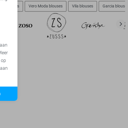
d
nly blouses
Vero Moda blouses
Vila blouses
Garcia blouse
 aan
Meer
t op
 aan
n