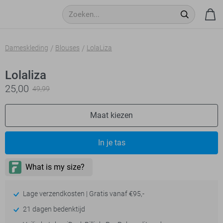
Dameskleding
Blouses
LolaLiza
Lolaliza
25,00
49,99
Maat kiezen
In je tas
Lage verzendkosten | Gratis vanaf €95,-
21 dagen bedenktijd