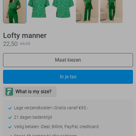
Lofty manner
22,50
44,95
Maat kiezen
In je tas
Lage verzendkosten | Gratis vanaf €95,-
21 dagen bedenktijd
Veilig betalen: iDeal, Billink, PayPal, creditcard
Spaar 4% korting bij elke aankoop