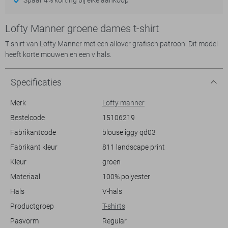
Lofty Manner groene dames t-shirt
T shirt van Lofty Manner met een allover grafisch patroon. Dit model
heeft korte mouwen en een v hals.
Specificaties
Merk
Lofty manner
Bestelcode
15106219
Fabrikantcode
blouse iggy qd03
Fabrikant kleur
811 landscape print
Kleur
groen
Materiaal
100% polyester
Hals
V-hals
Productgroep
T-shirts
Pasvorm
Regular