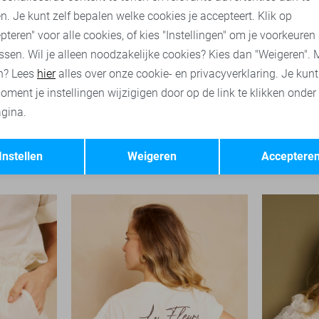
n. Je kunt zelf bepalen welke cookies je accepteert. Klik op
pteren" voor alle cookies, of kies "Instellingen" om je voorkeuren
ssen. Wil je alleen noodzakelijke cookies? Kies dan "Weigeren". 
n? Lees
hier
alles over onze cookie- en privacyverklaring. Je kun
oment je instellingen wijzigigen door op de link te klikken onder
gina.
Opslaan
Terug
Lofty Manner Blouse
Lofty Manne
Instellen
Weigeren
Acceptere
49,95
39,95