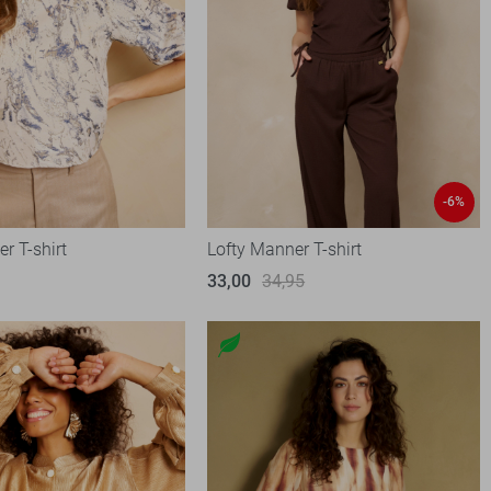
-6%
r T-shirt
Lofty Manner T-shirt
33,00
34,95