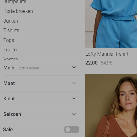
Jumpsuits
Korte broeken
Jurken
T-shirts
Tops
Truien
Lofty Manner T-shirt
Vesten
22,00
54,95
Merk
Lofty Manner
Gilets
Blazers
C&S The Label
57
Maat
Jassen
Calvin Klein
31
XS
Accessoires
Kleur
Cars
20
S
dfns
2
Beige
Seizoen
M
Donders
8
Blauw
L
Basics
Sale
EsQualo
52
Bruin
XL