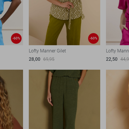
-60%
-60%
Lofty Manner Gilet
Lofty Manne
28,00
69,95
22,50
44,