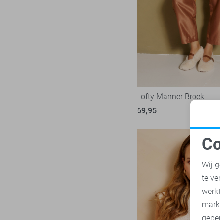
LTB
23
Mac
31
Malelions
18
Minus
14
NED
119
Noisy may
86
Nukus
Lofty Manner Broek
45
Object
69,95
181
Only
1009
Co
Pieces
281
N
Presly & Sun
15
Wij g
Red Button
170
te ve
A
Refined Department
46
werk
Rino & Pelle
mark
46
geper
Sans
7