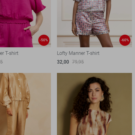
-50%
-60%
r T-shirt
Lofty Manner T-shirt
95
32,00
79,95