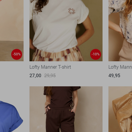
-50%
-10%
Lofty Manner T-shirt
Lofty Manne
27,00
29,95
49,95