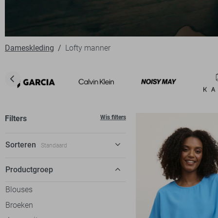
Dameskleding
Lofty manner
Filters
Wis filters
Sorteren
Standaard
Standaard
Productgroep
€ laag-hoog
Blouses
€ hoog-laag
Broeken