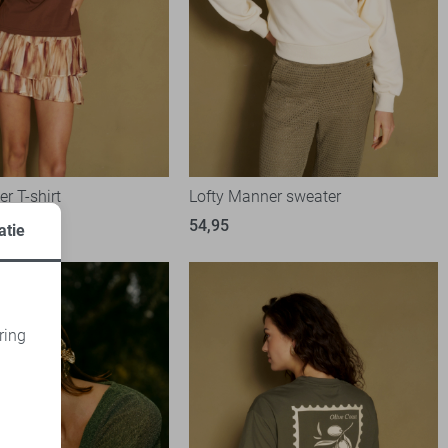
r T-shirt
Lofty Manner sweater
54,95
atie
ring
d