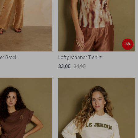
-6%
er Broek
Lofty Manner T-shirt
33,00
34,95