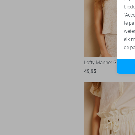
biede
SisterS point
273
"Acce
Studio Amaya
28
te pa
Superdry
3
wete
Tommy Jeans
78
elk m
Touch
de pa
23
TQ Amsterdam
43
Lofty Manner Gilet
Vero Moda
538
49,95
Vila
439
Ydence
69
Zoso
232
Zusss
49