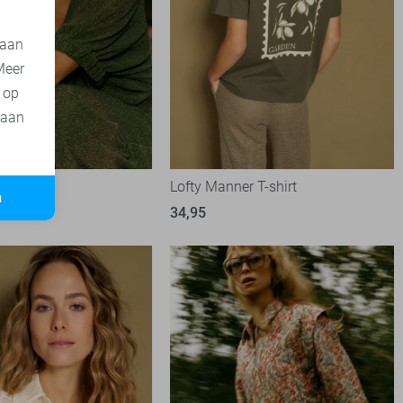
 aan
Meer
t op
 aan
r T-shirt
Lofty Manner T-shirt
n
34,95