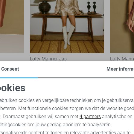
Lofty Manner Jas
Lofty Manne
99,95
29,95
Consent
Meer inform
okies
oodzakelijke cookies
Personalisatie cookies
ebruiken cookies en vergelijkbare technieken om je gebruikserva
rbeteren. Met functionele cookies zorgen we dat de website goe
nalytische cookies
Marketing cookies
t. Daarnaast gebruiken wij samen met
4 partners
analytische en
etingcookies om jouw gedrag anoniem te analyseren,
sonaliseerde content te tonen en relevante advertenties aan te